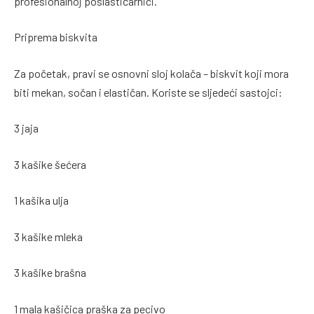
profesionalnoj poslastičarnici.
Priprema biskvita
Za početak, pravi se osnovni sloj kolača – biskvit koji mora
biti mekan, sočan i elastičan. Koriste se sljedeći sastojci:
3 jaja
3 kašike šećera
1 kašika ulja
3 kašike mleka
3 kašike brašna
1 mala kašičica praška za pecivo