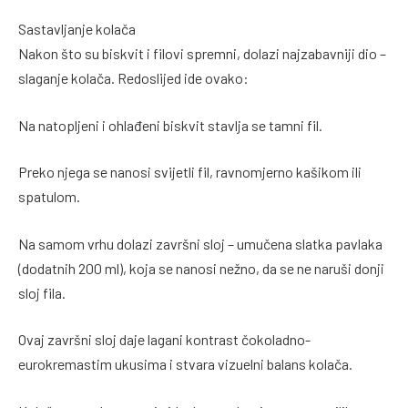
Sastavljanje kolača
Nakon što su biskvit i filovi spremni, dolazi najzabavniji dio –
slaganje kolača. Redoslijed ide ovako:
Na natopljeni i ohlađeni biskvit stavlja se tamni fil.
Preko njega se nanosi svijetli fil, ravnomjerno kašikom ili
spatulom.
Na samom vrhu dolazi završni sloj – umučena slatka pavlaka
(dodatnih 200 ml), koja se nanosi nežno, da se ne naruši donji
sloj fila.
Ovaj završni sloj daje lagani kontrast čokoladno-
eurokremastim ukusima i stvara vizuelni balans kolača.