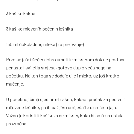
3 kašike kakaa
3 kašike mlevenih pečenih lešnika
150 ml čokoladnog mleka (za prelivanje)
Prvo se jaja i šećer dobro umutite mikserom dok ne postanu
penasta i svijetla smjesa, gotovo duplo veća nego na
početku. Nakon toga se dodaje ulje i mleko, uz još kratko
mućenje.
U posebnoj činiji sjedinite brašno, kakao, prašak za pecivo i
mljevene lešnike, pa ih pažljivo umiješajte u smjesu jaja.
Važno je koristiti kašiku, a ne mikser, kako bi smjesa ostala
prozračna.