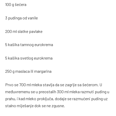
100 g šećera
3 pudinga od vanile
200 ml slatke pavlake
5 kašika tamnog eurokrema
5 kašika svetlog eurokrema
250 g maslaca ili margarina
Prvo se 700 ml mleka stavlja da se zagrije sa šećerom. U
međuvremenu se u preostalih 300 ml mleka razmuti puding u
prahu, i kad mleko proključa, dodaje se razmućeni puding uz
stalno miješanje dok se ne zgusne.