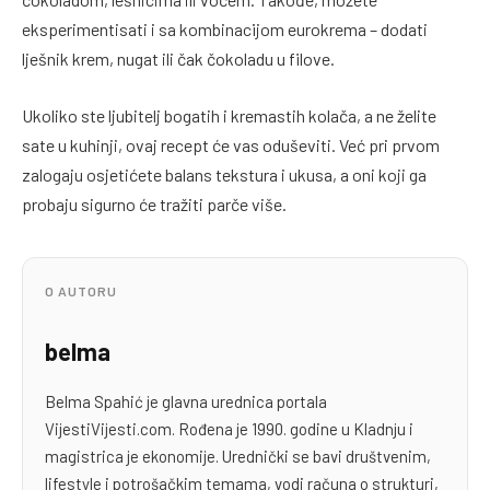
eksperimentisati i sa kombinacijom eurokrema – dodati
lješnik krem, nugat ili čak čokoladu u filove.
Ukoliko ste ljubitelj bogatih i kremastih kolača, a ne želite
sate u kuhinji, ovaj recept će vas oduševiti. Već pri prvom
zalogaju osjetićete balans tekstura i ukusa, a oni koji ga
probaju sigurno će tražiti parče više.
O AUTORU
belma
Belma Spahić je glavna urednica portala
VijestiVijesti.com. Rođena je 1990. godine u Kladnju i
magistrica je ekonomije. Urednički se bavi društvenim,
lifestyle i potrošačkim temama, vodi računa o strukturi,