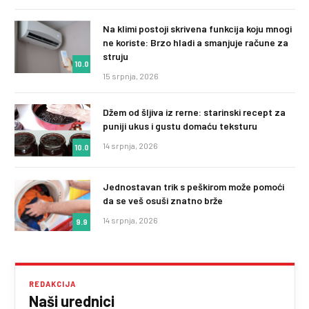
Na klimi postoji skrivena funkcija koju mnogi
ne koriste: Brzo hladi a smanjuje račune za
struju
10.0
15 srpnja, 2026
Džem od šljiva iz rerne: starinski recept za
puniji ukus i gustu domaću teksturu
14 srpnja, 2026
10.0
Jednostavan trik s peškirom može pomoći
da se veš osuši znatno brže
14 srpnja, 2026
9.9
REDAKCIJA
Naši urednici