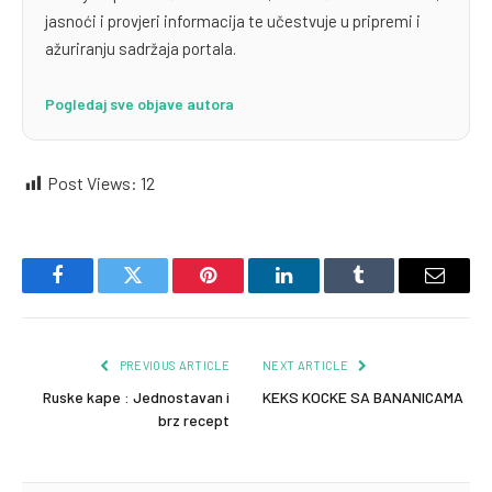
jasnoći i provjeri informacija te učestvuje u pripremi i
ažuriranju sadržaja portala.
Pogledaj sve objave autora
Post Views:
12
Facebook
Twitter
Pinterest
LinkedIn
Tumblr
Email
PREVIOUS ARTICLE
NEXT ARTICLE
Ruske kape : Jednostavan i
KEKS KOCKE SA BANANICAMA
brz recept