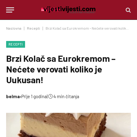
Naslovna
|
Recepti
|
Brzi Kolač sa Eurokremom – Nećete verovati koliko je Uukusan!
RECEPTI
Brzi Kolač sa Eurokremom –
Nećete verovati koliko je
Uukusan!
belma
•
Prije 1 godina
|
4 min čitanja