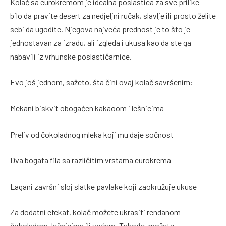
Kolač sa eurokremom je idealna poslastica za sve prilike –
bilo da pravite desert za nedjeljni ručak, slavlje ili prosto želite
sebi da ugodite. Njegova najveća prednost je to što je
jednostavan za izradu, ali izgleda i ukusa kao da ste ga
nabavili iz vrhunske poslastičarnice.
Evo još jednom, sažeto, šta čini ovaj kolač savršenim:
Mekani biskvit obogaćen kakaoom i lešnicima
Preliv od čokoladnog mleka koji mu daje sočnost
Dva bogata fila sa različitim vrstama eurokrema
Lagani završni sloj slatke pavlake koji zaokružuje ukuse
Za dodatni efekat, kolač možete ukrasiti rendanom
čokoladom, lešnicima ili voćem. Takođe, možete