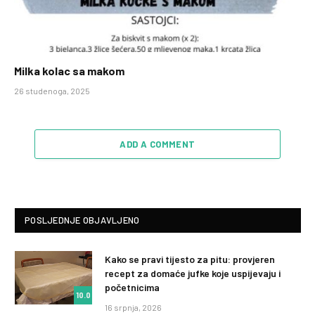
Milka kolac sa makom
26 studenoga, 2025
ADD A COMMENT
POSLJEDNJE OBJAVLJENO
Kako se pravi tijesto za pitu: provjeren
recept za domaće jufke koje uspijevaju i
početnicima
10.0
16 srpnja, 2026