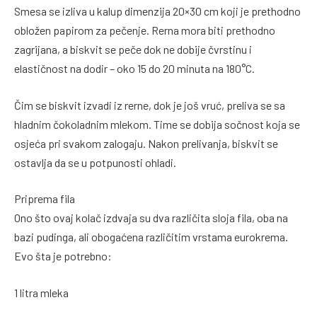
Smesa se izliva u kalup dimenzija 20×30 cm koji je prethodno
obložen papirom za pečenje. Rerna mora biti prethodno
zagrijana, a biskvit se peče dok ne dobije čvrstinu i
elastičnost na dodir – oko 15 do 20 minuta na 180°C.
Čim se biskvit izvadi iz rerne, dok je još vruć, preliva se sa
hladnim čokoladnim mlekom. Time se dobija sočnost koja se
osjeća pri svakom zalogaju. Nakon prelivanja, biskvit se
ostavlja da se u potpunosti ohladi.
Priprema fila
Ono što ovaj kolač izdvaja su dva različita sloja fila, oba na
bazi pudinga, ali obogaćena različitim vrstama eurokrema.
Evo šta je potrebno:
1 litra mleka