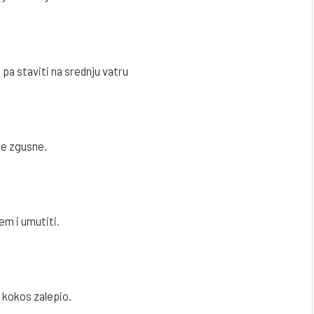
 pa staviti na srednju vatru
ne zgusne.
em i umutiti.
 kokos zalepio.