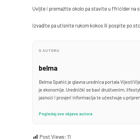
Uvijte i premažite okolo pa stavite u ffrićider na s
Izvadite pa utisnite rukom kokos ili pospite po stolu
O AUTORU
belma
Belma Spahić je glavna urednica portala VijestiVij
je ekonomije. Urednički se bavi društvenim, lifest
jasnoći i provjeri informacija te učestvuje u priprem
Pogledaj sve objave autora
Post Views:
11