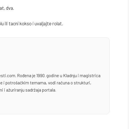
at, dva.
 ili tacni kokso i uvaljajte rolat.
esti.com. Rođena je 1990. godine u Kladnju i magistrica
yle i potrošačkim temama, vodi računa o strukturi,
i i ažuriranju sadržaja portala.