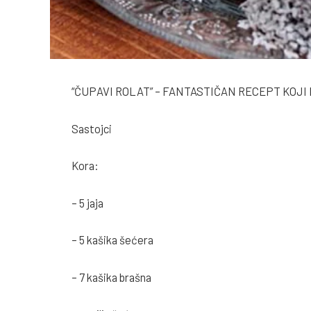
“ČUPAVI ROLAT” – FANTASTIČAN RECEPT KOJ
Sastojci
Kora:
– 5 jaja
– 5 kašika šećera
– 7 kašika brašna