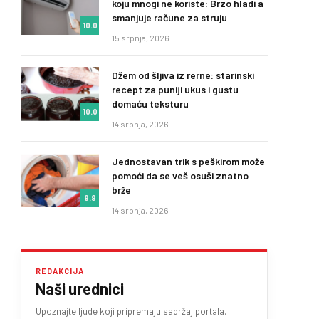
koju mnogi ne koriste: Brzo hladi a
smanjuje račune za struju
10.0
15 srpnja, 2026
Džem od šljiva iz rerne: starinski
recept za puniji ukus i gustu
domaću teksturu
10.0
14 srpnja, 2026
Jednostavan trik s peškirom može
pomoći da se veš osuši znatno
brže
9.9
14 srpnja, 2026
REDAKCIJA
Naši urednici
Upoznajte ljude koji pripremaju sadržaj portala.