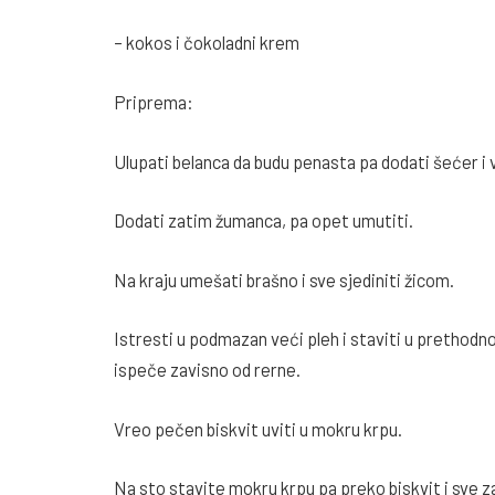
– kokos i čokoladni krem
Priprema:
Ulupati belanca da budu penasta pa dodati šećer i va
Dodati zatim žumanca, pa opet umutiti.
Na kraju umešati brašno i sve sjediniti žicom.
Istresti u podmazan veći pleh i staviti u prethodn
ispeče zavisno od rerne.
Vreo pečen biskvit uviti u mokru krpu.
Na sto stavite mokru krpu pa preko biskvit i sve z