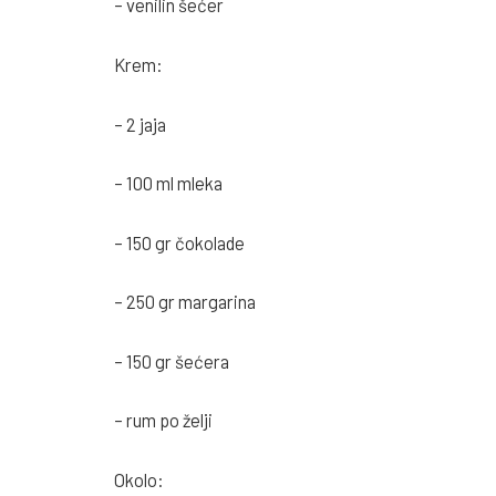
– venilin šećer
Krem:
– 2 jaja
– 100 ml mleka
– 150 gr čokolade
– 250 gr margarina
– 150 gr šećera
– rum po želji
Okolo: