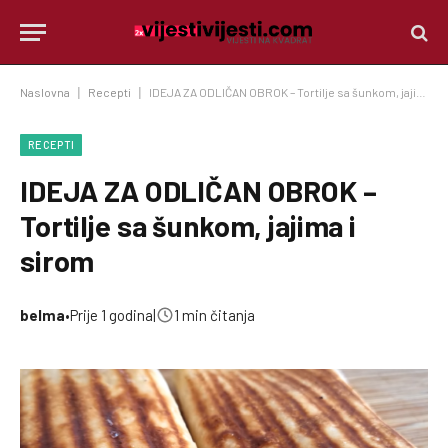
Naslovna
|
Recepti
|
IDEJA ZA ODLIČAN OBROK – Tortilje sa šunkom, jajima i sirom
RECEPTI
IDEJA ZA ODLIČAN OBROK –
Tortilje sa šunkom, jajima i
sirom
belma
•
Prije 1 godina
|
1 min čitanja