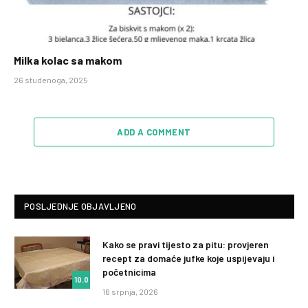
Milka kolac sa makom
26 studenoga, 2025
ADD A COMMENT
POSLJEDNJE OBJAVLJENO
Kako se pravi tijesto za pitu: provjeren
recept za domaće jufke koje uspijevaju i
početnicima
10.0
16 srpnja, 2026