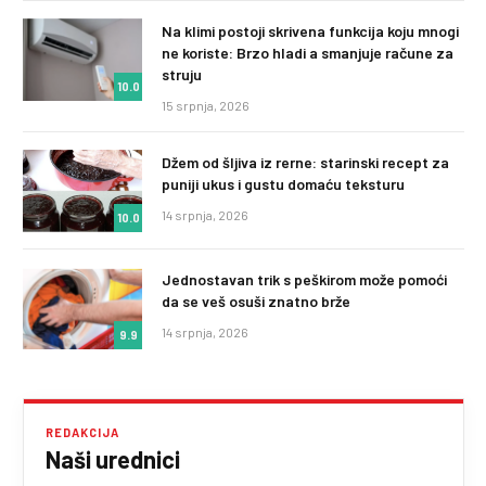
Na klimi postoji skrivena funkcija koju mnogi
ne koriste: Brzo hladi a smanjuje račune za
struju
10.0
15 srpnja, 2026
Džem od šljiva iz rerne: starinski recept za
puniji ukus i gustu domaću teksturu
14 srpnja, 2026
10.0
Jednostavan trik s peškirom može pomoći
da se veš osuši znatno brže
14 srpnja, 2026
9.9
REDAKCIJA
Naši urednici