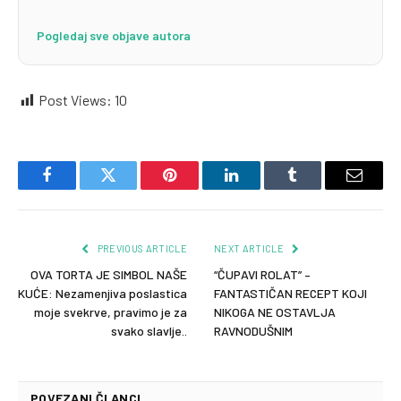
Pogledaj sve objave autora
Post Views:
10
Facebook
Twitter
Pinterest
LinkedIn
Tumblr
Email
PREVIOUS ARTICLE
NEXT ARTICLE
OVA TORTA JE SIMBOL NAŠE
“ČUPAVI ROLAT” –
KUĆE: Nezamenjiva poslastica
FANTASTIČAN RECEPT KOJI
moje svekrve, pravimo je za
NIKOGA NE OSTAVLJA
svako slavlje..
RAVNODUŠNIM
POVEZANI ČLANCI