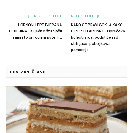
PREVIOUS ARTICLE
NEXT ARTICLE
HORMONI I PRETJERANA
KAKO SE PRAVI SOK, A KAKO
DEBLJINA: Izliječite štitnjaču
SIRUP OD ARONIJE: Sprečava
sami i to prirodnim putem…
bolesti srca, podstiče rad
štitnjače, poboljšava
pamćenje..
POVEZANI ČLANCI