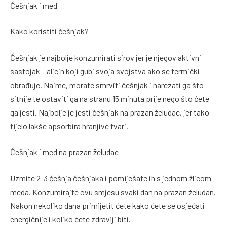
Češnjak i med
Kako koristiti češnjak?
Češnjak je najbolje konzumirati sirov jer je njegov aktivni
sastojak – alicin koji gubi svoja svojstva ako se termički
obrađuje. Naime, morate smrviti češnjak i narezati ga što
sitnije te ostaviti ga na stranu 15 minuta prije nego što ćete
ga jesti. Najbolje je jesti češnjak na prazan želudac, jer tako
tijelo lakše apsorbira hranjive tvari.
Češnjak i med na prazan želudac
Uzmite 2-3 češnja češnjaka i pomiješate ih s jednom žlicom
meda. Konzumirajte ovu smjesu svaki dan na prazan želudan.
Nakon nekoliko dana primijetit ćete kako ćete se osjećati
energičnije i koliko ćete zdraviji biti.