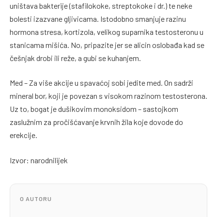
uništava bakterije (stafilokoke, streptokoke i dr.) te neke
bolesti izazvane gljivicama. Istodobno smanjuje razinu
hormona stresa, kortizola, velikog suparnika testosteronu u
stanicama mišića. No, pripazite jer se alicin oslobađa kad se
češnjak drobi ili reže, a gubi se kuhanjem.
Med – Za više akcije u spavaćoj sobi jedite med. On sadrži
mineral bor, koji je povezan s visokom razinom testosterona.
Uz to, bogat je dušikovim monoksidom – sastojkom
zaslužnim za pročišćavanje krvnih žila koje dovode do
erekcije.
Izvor: narodnilijek
O AUTORU