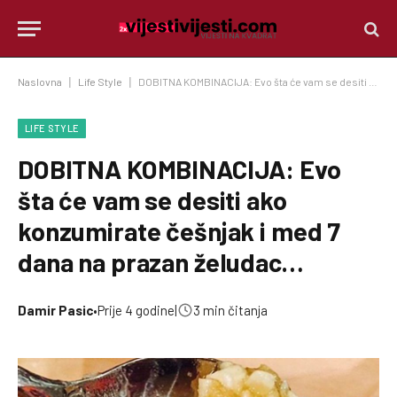
Naslovna
|
Life Style
|
DOBITNA KOMBINACIJA: Evo šta će vam se desiti ako konzumirate češnjak i med 7 dana na prazan želudac…
LIFE STYLE
DOBITNA KOMBINACIJA: Evo
šta će vam se desiti ako
konzumirate češnjak i med 7
dana na prazan želudac…
Damir Pasic
•
Prije 4 godine
|
3 min čitanja