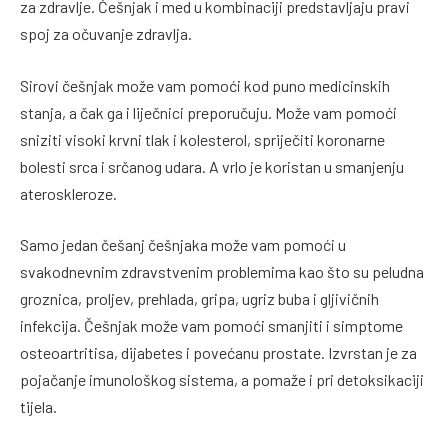
za zdravlje. Češnjak i med u kombinaciji predstavljaju pravi
spoj za očuvanje zdravlja.
Sirovi češnjak može vam pomoći kod puno medicinskih
stanja, a čak ga i liječnici preporučuju. Može vam pomoći
sniziti visoki krvni tlak i kolesterol, spriječiti koronarne
bolesti srca i srčanog udara. A vrlo je koristan u smanjenju
ateroskleroze.
Samo jedan češanj češnjaka može vam pomoći u
svakodnevnim zdravstvenim problemima kao što su peludna
groznica, proljev, prehlada, gripa, ugriz buba i gljivičnih
infekcija. Češnjak može vam pomoći smanjiti i simptome
osteoartritisa, dijabetes i povećanu prostate. Izvrstan je za
pojačanje imunološkog sistema, a pomaže i pri detoksikaciji
tijela.