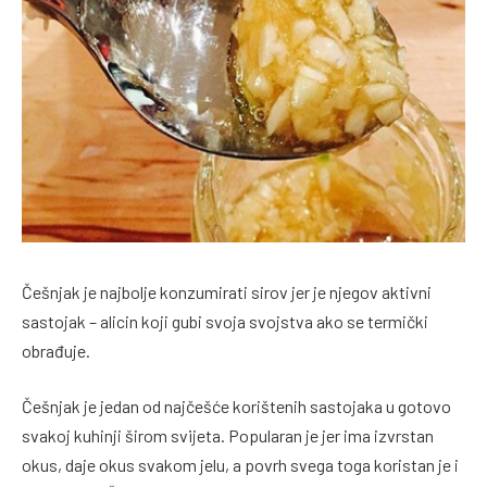
Češnjak je najbolje konzumirati sirov jer je njegov aktivni
sastojak – alicin koji gubi svoja svojstva ako se termički
obrađuje.
Češnjak je jedan od najčešće korištenih sastojaka u gotovo
svakoj kuhinji širom svijeta. Popularan je jer ima izvrstan
okus, daje okus svakom jelu, a povrh svega toga koristan je i