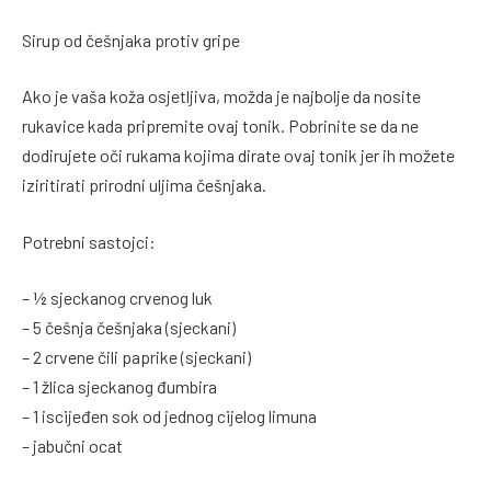
Sirup od češnjaka protiv gripe
Ako je vaša koža osjetljiva, možda je najbolje da nosite
rukavice kada pripremite ovaj tonik. Pobrinite se da ne
dodirujete oči rukama kojima dirate ovaj tonik jer ih možete
iziritirati prirodni uljima češnjaka.
Potrebni sastojci:
– ½ sjeckanog crvenog luk
– 5 češnja češnjaka (sjeckani)
– 2 crvene čili paprike (sjeckani)
– 1 žlica sjeckanog đumbira
– 1 iscijeđen sok od jednog cijelog limuna
– jabučni ocat