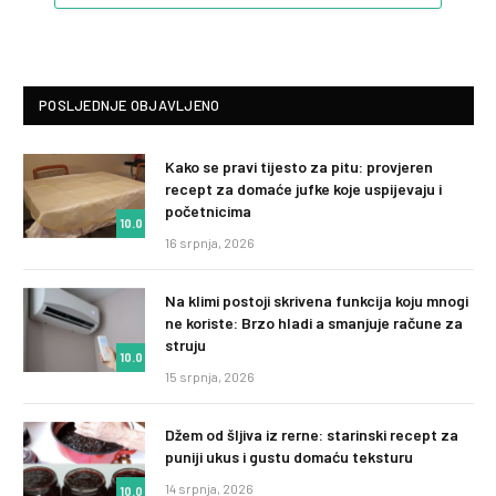
POSLJEDNJE OBJAVLJENO
Kako se pravi tijesto za pitu: provjeren
recept za domaće jufke koje uspijevaju i
početnicima
10.0
16 srpnja, 2026
Na klimi postoji skrivena funkcija koju mnogi
ne koriste: Brzo hladi a smanjuje račune za
struju
10.0
15 srpnja, 2026
Džem od šljiva iz rerne: starinski recept za
puniji ukus i gustu domaću teksturu
14 srpnja, 2026
10.0