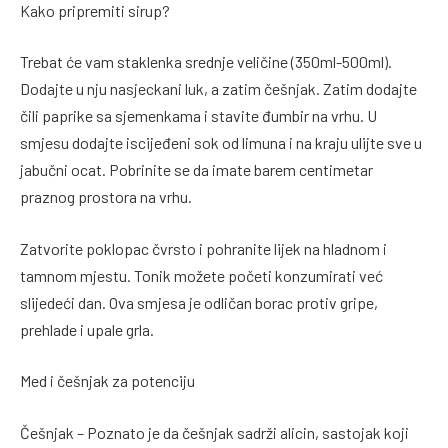
Kako pripremiti sirup?
Trebat će vam staklenka srednje veličine (350ml-500ml).
Dodajte u nju nasjeckani luk, a zatim češnjak. Zatim dodajte
čili paprike sa sjemenkama i stavite đumbir na vrhu. U
smjesu dodajte iscijeđeni sok od limuna i na kraju ulijte sve u
jabučni ocat. Pobrinite se da imate barem centimetar
praznog prostora na vrhu.
Zatvorite poklopac čvrsto i pohranite lijek na hladnom i
tamnom mjestu. Tonik možete početi konzumirati već
slijedeći dan. Ova smjesa je odličan borac protiv gripe,
prehlade i upale grla.
Med i češnjak za potenciju
Češnjak – Poznato je da češnjak sadrži alicin, sastojak koji