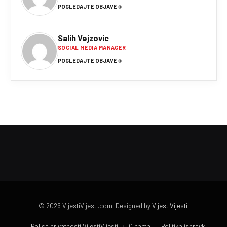
POGLEDAJTE OBJAVE
→
Salih Vejzovic
SOCIAL MEDIA MANAGER
POGLEDAJTE OBJAVE
→
© 2026 VijestiVijesti.com. Designed by
VijestiVijesti
.
Polisa privatnosti VijestiVijesti
O nama
Politika ispravki