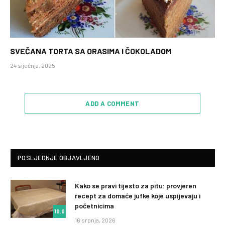
SVEČANA TORTA SA ORASIMA I ČOKOLADOM
24 siječnja, 2025
ADD A COMMENT
POSLJEDNJE OBJAVLJENO
Kako se pravi tijesto za pitu: provjeren
recept za domaće jufke koje uspijevaju i
početnicima
10.0
16 srpnja, 2026