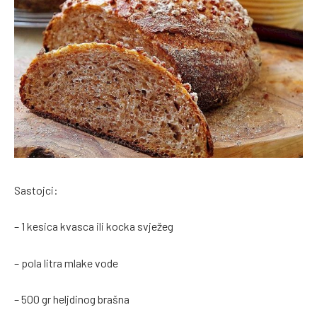
Sastojci:
– 1 kesica kvasca ili kocka svježeg
– pola litra mlake vode
– 500 gr heljdinog brašna