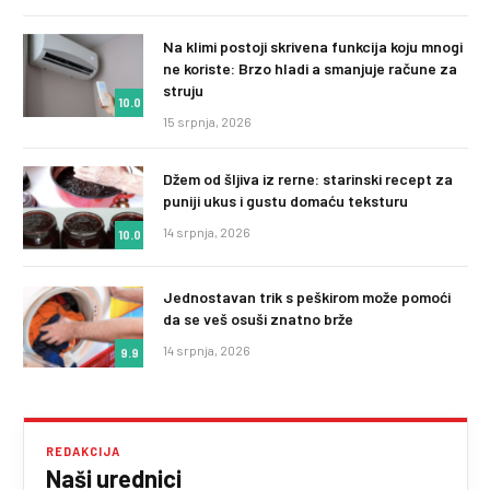
Na klimi postoji skrivena funkcija koju mnogi
ne koriste: Brzo hladi a smanjuje račune za
struju
10.0
15 srpnja, 2026
Džem od šljiva iz rerne: starinski recept za
puniji ukus i gustu domaću teksturu
14 srpnja, 2026
10.0
Jednostavan trik s peškirom može pomoći
da se veš osuši znatno brže
14 srpnja, 2026
9.9
REDAKCIJA
Naši urednici