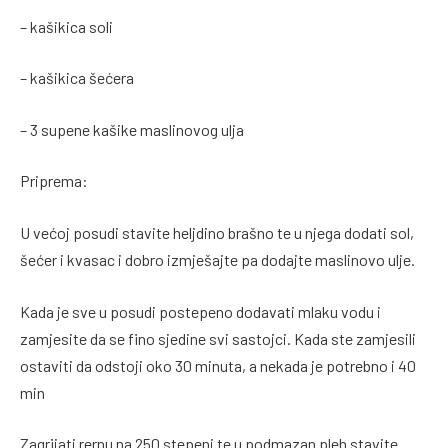
– kašikica soli
– kašikica šećera
– 3 supene kašike maslinovog ulja
Priprema:
U većoj posudi stavite heljdino brašno te u njega dodati sol,
šećer i kvasac i dobro izmješajte pa dodajte maslinovo ulje.
Kada je sve u posudi postepeno dodavati mlaku vodu i
zamjesite da se fino sjedine svi sastojci. Kada ste zamjesili
ostaviti da odstoji oko 30 minuta, a nekada je potrebno i 40
min
Zagrijati rernu na 250 stepeni te u podmazan pleh stavite