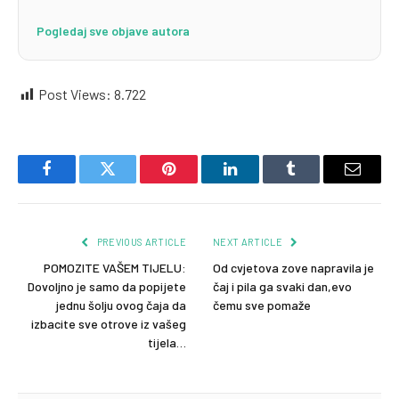
Pogledaj sve objave autora
Post Views:
8.722
Facebook
Twitter
Pinterest
LinkedIn
Tumblr
Email
PREVIOUS ARTICLE
NEXT ARTICLE
POMOZITE VAŠEM TIJELU:
Od cvjetova zove napravila je
Dovoljno je samo da popijete
čaj i pila ga svaki dan,evo
jednu šolju ovog čaja da
čemu sve pomaže
izbacite sve otrove iz vašeg
tijela…