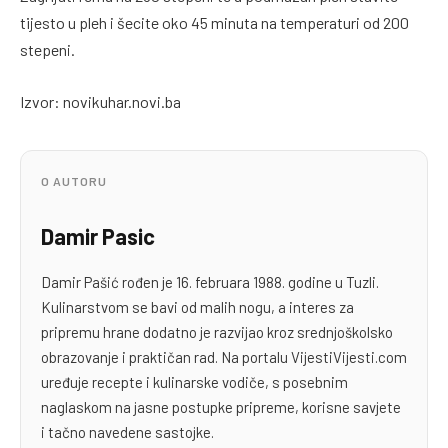
tijesto u pleh i šecite oko 45 minuta na temperaturi od 200
stepeni.
Izvor: novikuhar.novi.ba
O AUTORU
Damir Pasic
Damir Pašić rođen je 16. februara 1988. godine u Tuzli.
Kulinarstvom se bavi od malih nogu, a interes za
pripremu hrane dodatno je razvijao kroz srednjoškolsko
obrazovanje i praktičan rad. Na portalu VijestiVijesti.com
uređuje recepte i kulinarske vodiče, s posebnim
naglaskom na jasne postupke pripreme, korisne savjete
i tačno navedene sastojke.