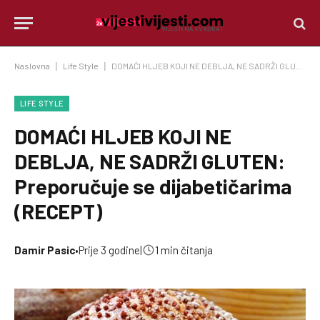
Naslovna
|
Life Style
|
DOMAĆI HLJEB KOJI NE DEBLJA, NE SADRŽI GLUTEN: Preporučuje se dijabetičarima (RECEPT)
LIFE STYLE
DOMAĆI HLJEB KOJI NE
DEBLJA, NE SADRŽI GLUTEN:
Preporučuje se dijabetičarima
(RECEPT)
Damir Pasic
•
Prije 3 godine
|
1 min čitanja