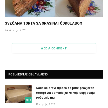
SVEČANA TORTA SA ORASIMA I ČOKOLADOM
24 siječnja, 2025
ADD A COMMENT
POSLJEDNJE OBJAVLJENO
Kako se pravi tijesto za pitu: provjeren
recept za domaće jufke koje uspijevaju i
početnicima
10.0
16 srpnja, 2026