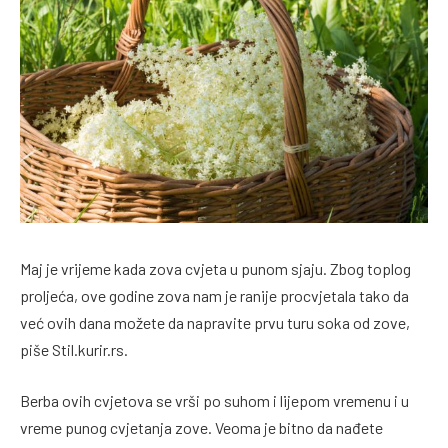
Maj je vrijeme kada zova cvjeta u punom sjaju. Zbog toplog
proljeća, ove godine zova nam je ranije procvjetala tako da
već ovih dana možete da napravite prvu turu soka od zove,
piše Stil.kurir.rs.
Berba ovih cvjetova se vrši po suhom i lijepom vremenu i u
vreme punog cvjetanja zove. Veoma je bitno da nađete