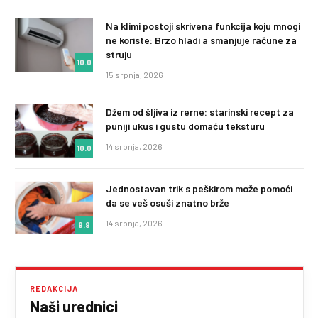
Na klimi postoji skrivena funkcija koju mnogi
ne koriste: Brzo hladi a smanjuje račune za
struju
10.0
15 srpnja, 2026
Džem od šljiva iz rerne: starinski recept za
puniji ukus i gustu domaću teksturu
14 srpnja, 2026
10.0
Jednostavan trik s peškirom može pomoći
da se veš osuši znatno brže
14 srpnja, 2026
9.9
REDAKCIJA
Naši urednici