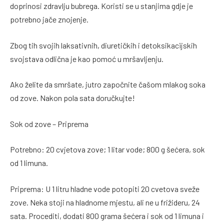
doprinosi zdravlju bubrega. Koristi se u stanjima gdje je
potrebno jače znojenje.
Zbog tih svojih laksativnih, diuretičkih i detoksikacijskih
svojstava odlična je kao pomoć u mršavljenju.
Ako želite da smršate, jutro započnite čašom mlakog soka
od zove. Nakon pola sata doručkujte!
Sok od zove – Priprema
Potrebno: 20 cvjetova zove; 1 litar vode; 800 g šećera, sok
od 1 limuna.
Priprema: U 1 litru hladne vode potopiti 20 cvetova sveže
zove. Neka stoji na hladnome mjestu, ali ne u frižideru, 24
sata. Procediti, dodati 800 grama šećera i sok od 1 limuna i