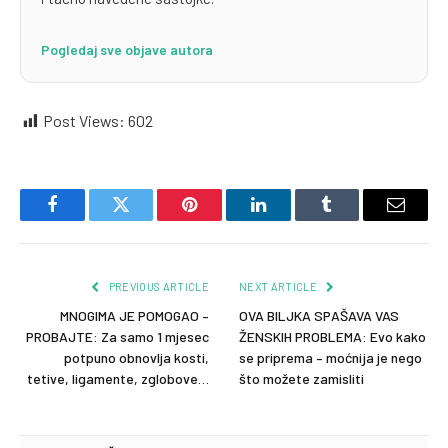
Pogledaj sve objave autora
Post Views:
602
Facebook
Twitter
Pinterest
LinkedIn
Tumblr
Email
PREVIOUS ARTICLE
NEXT ARTICLE
MNOGIMA JE POMOGAO –
OVA BILJKA SPAŠAVA VAS
PROBAJTE: Za samo 1 mjesec
ŽENSKIH PROBLEMA: Evo kako
potpuno obnovlja kosti,
se priprema – moćnija je nego
tetive, ligamente, zglobove…
što možete zamisliti