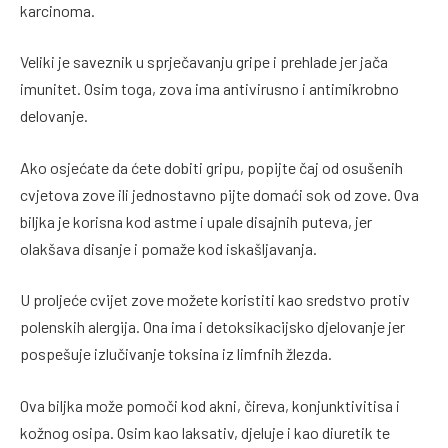
karcinoma.
Veliki je saveznik u sprječavanju gripe i prehlade jer jača
imunitet. Osim toga, zova ima antivirusno i antimikrobno
delovanje.
Ako osjećate da ćete dobiti gripu, popijte čaj od osušenih
cvjetova zove ili jednostavno pijte domaći sok od zove. Ova
biljka je korisna kod astme i upale disajnih puteva, jer
olakšava disanje i pomaže kod iskašljavanja.
U proljeće cvijet zove možete koristiti kao sredstvo protiv
polenskih alergija. Ona ima i detoksikacijsko djelovanje jer
pospešuje izlučivanje toksina iz limfnih žlezda.
Ova biljka može pomoči kod akni, čireva, konjunktivitisa i
kožnog osipa. Osim kao laksativ, djeluje i kao diuretik te