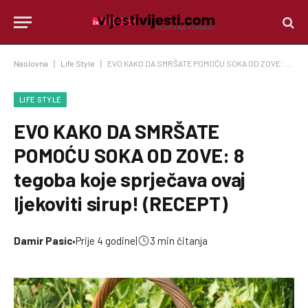
Naslovna
|
Life Style
|
EVO KAKO DA SMRŠATE POMOĆU SOKA OD ZOVE: 8 tegoba koje sprječava ovaj ljekoviti sirup! (RECEPT)
LIFE STYLE
EVO KAKO DA SMRŠATE
POMOĆU SOKA OD ZOVE: 8
tegoba koje sprječava ovaj
ljekoviti sirup! (RECEPT)
Damir Pasic
•
Prije 4 godine
|
3 min čitanja