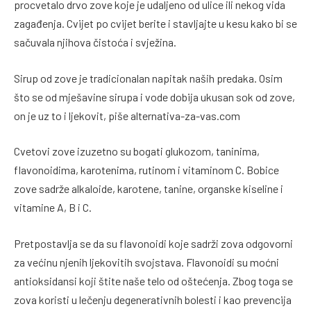
procvetalo drvo zove koje je udaljeno od ulice ili nekog vida
zagađenja. Cvijet po cvijet berite i stavljajte u kesu kako bi se
sačuvala njihova čistoća i svježina.
Sirup od zove je tradicionalan napitak naših predaka. Osim
što se od mješavine sirupa i vode dobija ukusan sok od zove,
on je uz to i ljekovit, piše alternativa-za-vas.com
Cvetovi zove izuzetno su bogati glukozom, taninima,
flavonoidima, karotenima, rutinom i vitaminom C. Bobice
zove sadrže alkaloide, karotene, tanine, organske kiseline i
vitamine A, B i C.
Pretpostavlja se da su flavonoidi koje sadrži zova odgovorni
za većinu njenih ljekovitih svojstava. Flavonoidi su moćni
antioksidansi koji štite naše telo od oštećenja. Zbog toga se
zova koristi u lečenju degenerativnih bolesti i kao prevencija