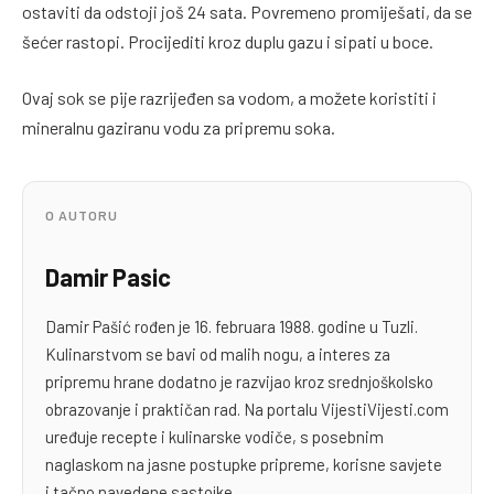
ostaviti da odstoji još 24 sata. Povremeno promiješati, da se
šećer rastopi. Procijediti kroz duplu gazu i sipati u boce.
Ovaj sok se pije razrijeđen sa vodom, a možete koristiti i
mineralnu gaziranu vodu za pripremu soka.
O AUTORU
Damir Pasic
Damir Pašić rođen je 16. februara 1988. godine u Tuzli.
Kulinarstvom se bavi od malih nogu, a interes za
pripremu hrane dodatno je razvijao kroz srednjoškolsko
obrazovanje i praktičan rad. Na portalu VijestiVijesti.com
uređuje recepte i kulinarske vodiče, s posebnim
naglaskom na jasne postupke pripreme, korisne savjete
i tačno navedene sastojke.