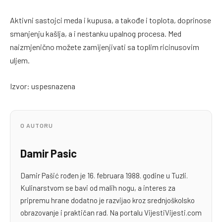
Aktivni sastojci meda i kupusa, a takođe i toplota, doprinose
smanjenju kašlja, a i nestanku upalnog procesa. Med
naizmjenično možete zamijenjivati sa toplim ricinusovim
uljem.
Izvor: uspesnazena
O AUTORU
Damir Pasic
Damir Pašić rođen je 16. februara 1988. godine u Tuzli.
Kulinarstvom se bavi od malih nogu, a interes za
pripremu hrane dodatno je razvijao kroz srednjoškolsko
obrazovanje i praktičan rad. Na portalu VijestiVijesti.com