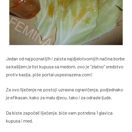
Jedan od najpoznatijih i zaista najdjelotvornijih načina borbe
sa kašljem je list kupusa sa medom, ovo je “zlatno” sredstvo
protiv kaslja, piše portal uspesnazena.com!
Za ovo liječenje ne postoji uzrasna ograničenja, podjednako
je efikasan, kako za malu djecu, tako i za odrasle ljude.
Da biste započeli liječenje, biće vam potrebna 1 glavica
kupusa i med.