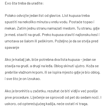
Evo šta treba da uradite:
Polako odvojte jedan list od glavice. List kupusa treba
spustiti na nekoliko minuta u vrelu vodu. Postaće topao i
mekan. Zatim jednu stranu namazati medom. Tu stranu, gdje
je med, staviti na grudi. Preko kupusa staviti najlonsku kesi i
umotava se šalom ili peškirom. Poželjno je da se stvlja pred
spavanje
Ako je kašalj jak, biće potrebna dva lista kupusa – jedan se
stavlja na grudi, a drugi na leđa. Oblog skinuti ujutro. Koža se
prebriše vlažnom krpom, ili se ispira mjesto gdje je bio oblog,
i sve što je on izvukao.
Ako je bronhitis u začetku, rezultat će biti vidljiv već poslije
prve procedure. Liječenje se sprovodi od pet do sedam noći. I
uskoro, od opterećujućeg kašlja, neće ostati ni traga.