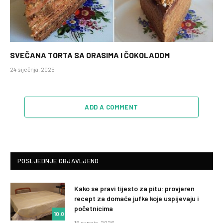
SVEČANA TORTA SA ORASIMA I ČOKOLADOM
24 siječnja, 2025
ADD A COMMENT
POSLJEDNJE OBJAVLJENO
Kako se pravi tijesto za pitu: provjeren
recept za domaće jufke koje uspijevaju i
početnicima
10.0
16 srpnja, 2026