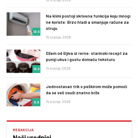
Na klimi postoji skrivena funkcija koju mnogi
ne koriste: Brzo hladi a smanjuje račune za
struju
10.0
15 srpnja, 2026
Džem od šljiva iz rerne: starinski recept za
puniji ukus i gustu domaću teksturu
14 srpnja, 2026
10.0
Jednostavan trik s peškirom može pomoći
da se veš osuši znatno brže
14 srpnja, 2026
9.9
REDAKCIJA
Naši urednici