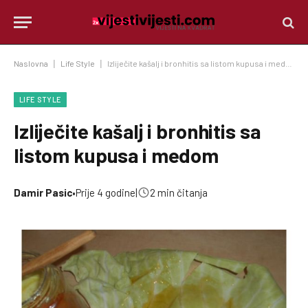
Naslovna
|
Life Style
|
Izliječite kašalj i bronhitis sa listom kupusa i medom
LIFE STYLE
Izliječite kašalj i bronhitis sa
listom kupusa i medom
Damir Pasic
•
Prije 4 godine
|
2 min čitanja