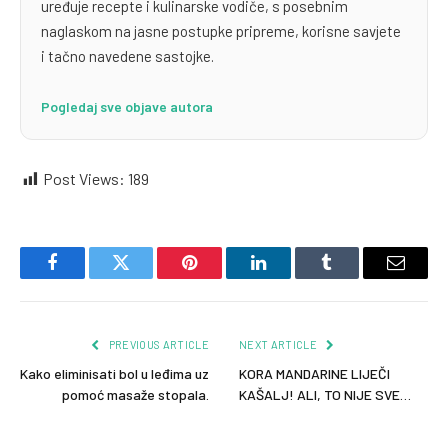
uređuje recepte i kulinarske vodiče, s posebnim
naglaskom na jasne postupke pripreme, korisne savjete
i tačno navedene sastojke.
Pogledaj sve objave autora
Post Views:
189
Facebook
Twitter
Pinterest
LinkedIn
Tumblr
Email
PREVIOUS ARTICLE
NEXT ARTICLE
Kako eliminisati bol u leđima uz
KORA MANDARINE LIJEČI
pomoć masaže stopala.
KAŠALJ! ALI, TO NIJE SVE…