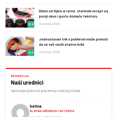
Džem od šljiva iz rerne: starinski recept za
puniji ukus i gustu domaću teksturu
14 srpnja, 2026
10.0
Jednostavan trik s peškirom može pomoći
da se veš osuši znatno brže
14 srpnja, 2026
9.9
REDAKCIJA
Naši urednici
Upoznajte ljude koji pripremaju sadržaj portala.
belma
GLAVNA UREDNICA I AUTORICA