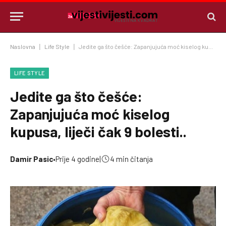
Naslovna
|
Life Style
|
Jedite ga što češće: Zapanjujuća moć kiselog kupusa, liječi čak 9 bolesti..
LIFE STYLE
Jedite ga što češće:
Zapanjujuća moć kiselog
kupusa, liječi čak 9 bolesti..
Damir Pasic
•
Prije 4 godine
|
4 min čitanja