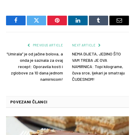
Facebook
Twitter
Pinterest
LinkedIn
Tumblr
Email
PREVIOUS ARTICLE
NEXT ARTICLE
“Umirala” je od jačine bolova, a
NEMA DIJETA, JEDINO ŠTO
onda je saznala za ovaj
VAM TREBA JE OVA
recept: Oporavila kosti i
NAMIRNICA: Topi kilograme,
zglobove za 10 dana jednom
čuva srce, ljekari je smatraju
namirnicom!
ČUDESNOM!
POVEZANI ČLANCI