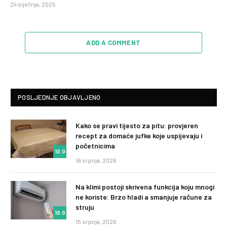
24 siječnja, 2025
ADD A COMMENT
POSLJEDNJE OBJAVLJENO
Kako se pravi tijesto za pitu: provjeren
recept za domaće jufke koje uspijevaju i
početnicima
10.0
16 srpnja, 2026
Na klimi postoji skrivena funkcija koju mnogi
ne koriste: Brzo hladi a smanjuje račune za
struju
10.0
15 srpnja, 2026