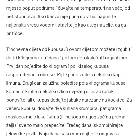
mjesto poput podruma i čuvajte na temperaturi ne većoj od
pet stupnjeva. Ako bačva nije puna do vrha, napunite
najlonsku vreću vodom i stavite je kao uteg na zelje, da ga
pritišće.
Trodnevna dijeta od kupusa:S ovom dijetom možete izgubiti
do tri kilograma u tri dana i pritom detoksicirati organizam.
Prvi dan pojedite do kilogram i pol kiselog kupusa
raspoređenog u obroke. Pijte puno vode s nekoliko kapi
limuna. Drugi dan za užinu pojedite pola kilograma kupusa,
komadić kruha i nekoliko žlica svježeg sira. Za ručak
ponovite, ali u kupus dodajte jabuke narezane na kockice. Za
večeru kupusu dodajte dva kuhana krumpira, pet grama
maslaca, malo luka i kima (ili nekoga drugog začina prema
želji) i sve to malo prepecite. Trećeg dana iskombinirajte
jelovnike prvih dvaju dana kako vam najbolje odgovara.