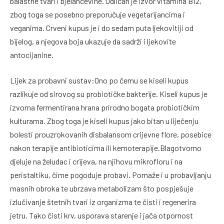
balastne tvari i bjelančevine. Odličan je izvor vitamina B12,
zbog toga se posebno preporučuje vegetarijancima i
veganima. Crveni kupus je i do sedam puta ljekovitiji od
bijelog, a njegova boja ukazuje da sadrži i ljekovite
antocijanine.
Lijek za probavni sustav:Ono po čemu se kiseli kupus
razlikuje od sirovog su probiotičke bakterije. Kiseli kupus je
izvorna fermentirana hrana prirodno bogata probiotičkim
kulturama. Zbog toga je kiseli kupus jako bitan u liječenju
bolesti prouzrokovanih disbalansom crijevne flore, posebice
nakon terapije antibioticima ili kemoterapije.Blagotvorno
djeluje na želudac i crijeva, na njihovu mikrofloru i na
peristaltiku, čime pogoduje probavi. Pomaže i u probavljanju
masnih obroka te ubrzava metabolizam što pospješuje
izlučivanje štetnih tvari iz organizma te čisti i regenerira
jetru. Tako čisti krv, usporava starenje i jača otpornost