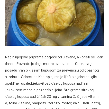
Način njegove pripreme potječe od Slavena, a koristi se i dan
danas. Poznato je da je moreplovac James Cook svoju
posadu hranio kiselim kupusom za prevenciju od opasnog
skorbuta. Sebastian Kneipp njime je liječio dijabetes, giht,
opekline i upale.Ljekovitost kiselog kupusa nadilazi
ljekovitost mnogih poznatih biljaka. Sto grama sirovog
kiselog kupusa sadrži čak 20 mg vitamina C. Slijede vitamin
A, folna kiselina, magnezij, željezo, fosfor, kalcij, kalij, natrij,