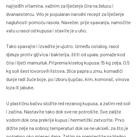
najrjeđih vitamina, važnim za liječenje čira na želucu i
dvanaestercu. Vrlo je popularan narodni recept za liječenje
nagluhosti pomoću rasola. Navečer, prije spavanja, namočite
vatu u rasol od kupusa i stavite je u uho.
Tako spavajte i izvadite je ujutro. Između ostalog, rasol
djeluje protiv gljivica i bakterija, štiti od upala, pomaže kod
čira i liječi mamurluk.Priprema kiselog kupusa:15 kg zelja, 0,5
kg soli šest lovorovih listova, žlica papra u zrnu, komadići
dunje radi žuće boje, po izboru ljupčac, kim, komorač, vinova
loza ili jabuke.
U plastičnu bačvu složite red rezanog kupusa, a zatim red soli
i začina. Nastavite tako dok sve ne potrošite. Sve zalijte
vodom dok ona prekrije kupus i hermetički zatvorite. Prvo
držite zelje na sobnoj temperaturi dok se ne ukiseli, za što je
potrebno oko mjesec dana. Zatim ga premjestite na hladno