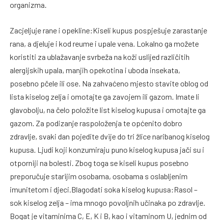
organizma.
Zacjeljuje rane i opekline:Kiseli kupus pospješuje zarastanje
rana, a djeluje i kod reume i upale vena. Lokalno ga možete
koristiti za ublažavanje svrbeža na koži uslijed različitih
alergijskih upala, manjih opekotina i uboda insekata,
posebno pčele ili ose. Na zahvaćeno mjesto stavite oblog od
lista kiselog zelja i omotajte ga zavojem ili gazom. Imate li
glavobolju, na čelo položite list kiselog kupusa i omotajte ga
gazom. Za podizanje raspoloženja te općenito dobro
zdravlje, svaki dan pojedite dvije do tri žlice naribanog kiselog
kupusa. Ljudi koji konzumiraju puno kiselog kupusa jači su i
otporniji na bolesti. Zbog toga se kiseli kupus posebno
preporučuje starijim osobama, osobama s oslabljenim
imunitetom i djeci.Blagodati soka kiselog kupusa:Rasol –
sok kiselog zelja – ima mnogo povoljnih učinaka po zdravlje.
Bogat je vitaminima C, E, K i B, kao i vitaminom U, jednim od