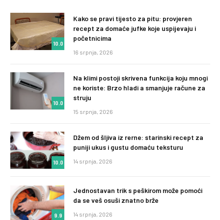
Kako se pravi tijesto za pitu: provjeren
recept za domaće jufke koje uspijevaju i
početnicima
10.0
16 srpnja, 2026
Na klimi postoji skrivena funkcija koju mnogi
ne koriste: Brzo hladi a smanjuje račune za
struju
10.0
15 srpnja, 2026
Džem od šljiva iz rerne: starinski recept za
puniji ukus i gustu domaću teksturu
14 srpnja, 2026
10.0
Jednostavan trik s peškirom može pomoći
da se veš osuši znatno brže
14 srpnja, 2026
9.9