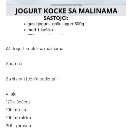
🍰 Jogurt kocke sa malinama
Sastojci
Za biskvit (donja podloga):
4 jaja
120 g šećera
100 ml ulja
100 ml mleka
200 g brašna