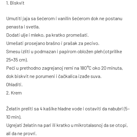
1. Biskvit
Umutiti jaja sa šećerom i vanilin šećerom dok ne postanu
penasta i svetla.
Dodati ulje i mleko, pa kratko promešati.
Umešati prosejano brašno i prašak za pecivo.
Smesu izliti u podmazan i papirom obložen pleh (otprilike
25×35 cm).
Peći u prethodno zagrejanoj rerni na 180°C oko 20 minuta,
dok biskvit ne porumeni i čačkalica izađe suva.
Ohladiti.
2. Krem
Želatin preliti sa 4 kašike hladne vode i ostaviti da nabubri (5–
10 min).
Ugrejati želatin na pari ili kratko u mikrotalasnoj da se otopi,
ali da ne provri.