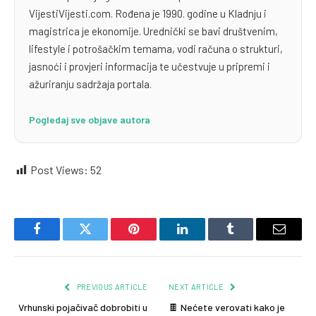
VijestiVijesti.com. Rođena je 1990. godine u Kladnju i
magistrica je ekonomije. Urednički se bavi društvenim,
lifestyle i potrošačkim temama, vodi računa o strukturi,
jasnoći i provjeri informacija te učestvuje u pripremi i
ažuriranju sadržaja portala.
Pogledaj sve objave autora
Post Views:
52
Facebook
Twitter
Pinterest
LinkedIn
Tumblr
Email
PREVIOUS ARTICLE
NEXT ARTICLE
Vrhunski pojačivač dobrobiti u
🍫 Nećete verovati kako je