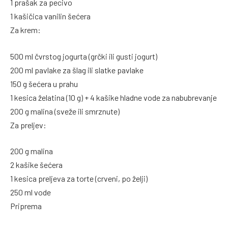
1 prašak za pecivo
1 kašičica vanilin šećera
Za krem:
500 ml čvrstog jogurta (grčki ili gusti jogurt)
200 ml pavlake za šlag ili slatke pavlake
150 g šećera u prahu
1 kesica želatina (10 g) + 4 kašike hladne vode za nabubrevanje
200 g malina (sveže ili smrznute)
Za preljev:
200 g malina
2 kašike šećera
1 kesica preljeva za torte (crveni, po želji)
250 ml vode
Priprema