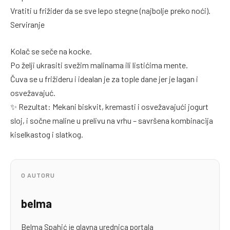
Vratiti u frižider da se sve lepo stegne (najbolje preko noći).
Serviranje
Kolač se seče na kocke.
Po želji ukrasiti svežim malinama ili listićima mente.
Čuva se u frižideru i idealan je za tople dane jer je lagan i
osvežavajuć.
✨ Rezultat: Mekani biskvit, kremasti i osvežavajući jogurt
sloj, i sočne maline u prelivu na vrhu – savršena kombinacija
kiselkastog i slatkog.
O AUTORU
belma
Belma Spahić je glavna urednica portala