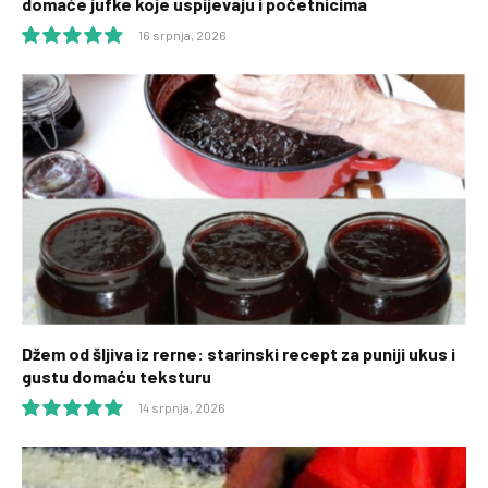
domaće jufke koje uspijevaju i početnicima
16 srpnja, 2026
10.0
Džem od šljiva iz rerne: starinski recept za puniji ukus i
gustu domaću teksturu
14 srpnja, 2026
10.0