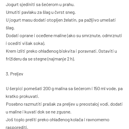
Jogurt sjediniti sa šećerom u prahu.
Umutiti pavlaku za šlag u čvrst sneg.
U jogurt masu dodati otopljen želatin, pa pažljivo umešati
šlag.
Dodati oprane i oceđene maline (ako su smrznute, odmrznuti
i ocediti višak soka).
Krem izliti preko ohlađenog biskvita i poravnati. Ostaviti u
frižideru da se stegne (najmanje 2 h).
3. Preljev
U šerpici pomešati 200 g malina sa šećerom i 150 ml vode, pa
kratko prokuvati.
Posebno razmutiti prašak za preljev u preostaloj vodi, dodati
u maline i kuvati dok se ne zgusne.
Još toplo preliti preko ohlađenog kolača i ravnomerno
rasporediti.