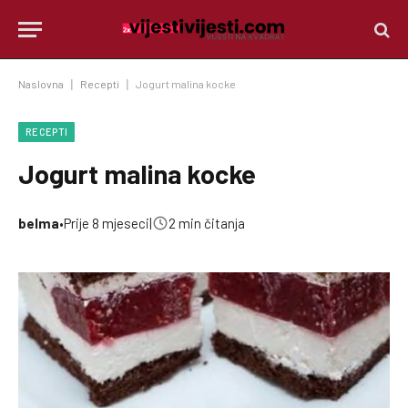
Naslovna
|
Recepti
|
Jogurt malina kocke
RECEPTI
Jogurt malina kocke
belma
•
Prije 8 mjeseci
|
2 min čitanja