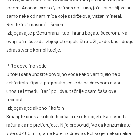
jodom. Ananas, brokoli, jodirana so, tuna, jaja i suhe šljive su
samo neke od namirnica koje sadrže ovaj važan mineral.
Recite ”ne” masnoći i šećeru
Izbjegavajte prženu hranu, kao i hranu bogatu šećerom. Na
ovaj način ćete da izbjegnete upalu štitne žlijezde, kao i druge
zdravstvene komplikacije.
Pijte dovoljno vode
U toku dana unosite dovoljno vode kako vam tijelo ne bi
dehidriralo. Opšta preporuka jeste da na dnevnom nivou
unosite između litar i po i dva, tačnije osam čaša ove
tečnosti.
Izbjegavajte alkohol i kofein
Smanjite unos alkoholnih pića, a ukoliko pijete kafu vodite
računa da ne pretjerujete. Nije preporučljivo da konzumirate
više od 400 miligrama kofeina dnevno, koliko je maksimalna