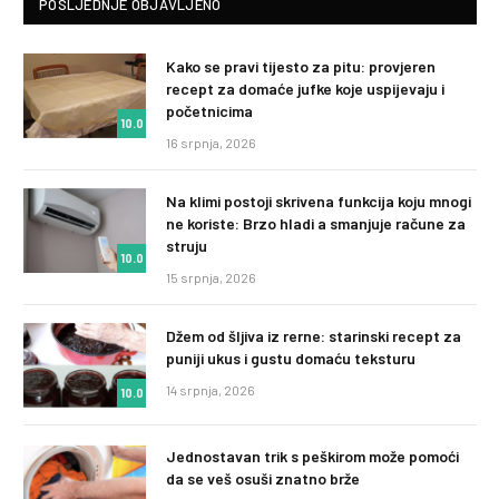
POSLJEDNJE OBJAVLJENO
Kako se pravi tijesto za pitu: provjeren
recept za domaće jufke koje uspijevaju i
početnicima
10.0
16 srpnja, 2026
Na klimi postoji skrivena funkcija koju mnogi
ne koriste: Brzo hladi a smanjuje račune za
struju
10.0
15 srpnja, 2026
Džem od šljiva iz rerne: starinski recept za
puniji ukus i gustu domaću teksturu
14 srpnja, 2026
10.0
Jednostavan trik s peškirom može pomoći
da se veš osuši znatno brže