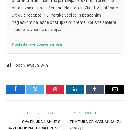
pripremu hrane dodatno je razvijao kroz srednjoškolsko
obrazovanje i praktičan rad. Na portalu VijestiVijesti.com
uređuje recepte i kulinarske vodiče, s posebnim
naglaskom na jasne postupke pripreme, korisne savjete
i tačno navedene sastojke.
Pogledaj sve objave autora
Post Views:
9.844
Facebook
Twitter
Pinterest
LinkedIn
Tumblr
Email
PREVIOUS ARTICLE
NEXT ARTICLE
OVA BILJKA NAM JE S
TINKTURA OD MASLAČKA: Za
RAZLOGOM NA DOHVAT RUKE:
zdravlje