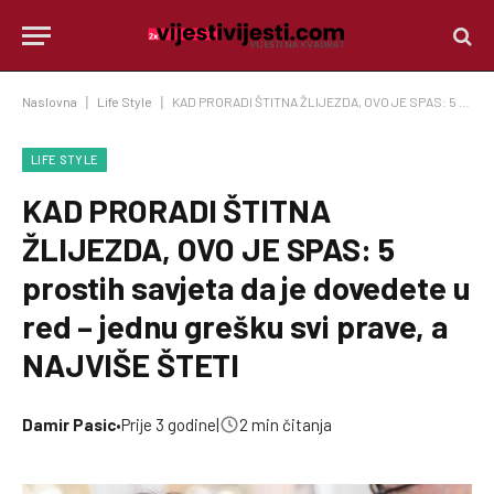
Naslovna
|
Life Style
|
KAD PRORADI ŠTITNA ŽLIJEZDA, OVO JE SPAS: 5 prostih savjeta da je dovedete u red – jednu grešku svi prave, a NAJVIŠE ŠTETI
LIFE STYLE
KAD PRORADI ŠTITNA
ŽLIJEZDA, OVO JE SPAS: 5
prostih savjeta da je dovedete u
red – jednu grešku svi prave, a
NAJVIŠE ŠTETI
Damir Pasic
•
Prije 3 godine
|
2 min čitanja