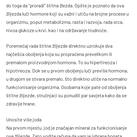
do toga da “proradi” štitna žlezda. Opšte je poznato da ova
žlijezda luči hormone koji su važni i utiču na brojne procese u
organizmu, poput metabolizma, rasta i razvoja, rada srca,
nivoa glukoze u krvi, kao i na održavanje trudnoće.
Poremećaj rada štitne žlijezde direktno uzrokuje dva
najčešća oboljenja koja su propraćena prevelikom ili
premalom proizvodnjom hormona. To su hipertireoza i
hipotireoza. Dok se u prvom oboljenju luči previše hormona,
u drugom se stvara premalo, što direktno utiče na normalno
funkcionisanje organizma. Osobama koje pate od oboljenja
štitne žlijezde, stručnjaci su ponudili par savjeta kako da se
zdravije hrane.
Unosite više joda
Na prvom mjestu, jod je značajan mineral za funkcionisanje
ove žlijezde. Zato vodite računa da vam je ishrana bogata