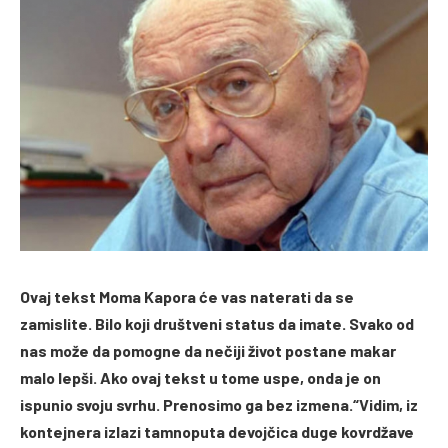
Ovaj tekst Moma Kapora će vas naterati da se
zamislite. Bilo koji društveni status da imate. Svako od
nas može da pomogne da nečiji život postane makar
malo lepši. Ako ovaj tekst u tome uspe, onda je on
ispunio svoju svrhu. Prenosimo ga bez izmena.“Vidim, iz
kontejnera izlazi tamnoputa devojčica duge kovrdžave