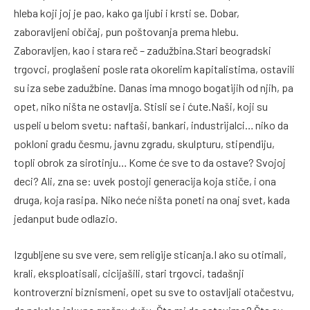
hleba koji joj je pao, kako ga ljubi i krsti se. Dobar,
zaboravljeni običaj, pun poštovanja prema hlebu.
Zaboravljen, kao i stara reč – zadužbina.Stari beogradski
trgovci, proglašeni posle rata okorelim kapitalistima, ostavili
su iza sebe zadužbine. Danas ima mnogo bogatijih od njih, pa
opet, niko ništa ne ostavlja. Stisli se i ćute.Naši, koji su
uspeli u belom svetu: naftaši, bankari, industrijalci… niko da
pokloni gradu česmu, javnu zgradu, skulpturu, stipendiju,
topli obrok za sirotinju… Kome će sve to da ostave? Svojoj
deci? Ali, zna se: uvek postoji generacija koja stiče, i ona
druga, koja rasipa. Niko neće ništa poneti na onaj svet, kada
jedanput bude odlazio.
Izgubljene su sve vere, sem religije sticanja.I ako su otimali,
krali, eksploatisali, cicijašili, stari trgovci, tadašnji
kontroverzni biznismeni, opet su sve to ostavljali otačestvu,