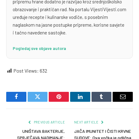
pripremu hrane dodatno je razvijao kroz srednjoškolsko
obrazovanje i praktičan rad. Na portalu VijestiVijesti.com
uređuje recepte i kulinarske vodiče, s posebnim
naglaskom na jasne postupke pripreme, korisne savjete
i tačno navedene sastojke.
Pogledaj sve objave autora
Post Views:
632
Facebook
Twitter
Pinterest
LinkedIn
Tumblr
Email
PREVIOUS ARTICLE
NEXT ARTICLE
UNIŠTAVA BAKTERIJE,
JAČA IMUNITET I ČISTI KRVNE
SPRJEČAVA NADIMANJE:
SUDOVE: Ova vočka je odlična