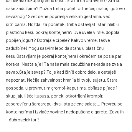
da nekako iskupe grešnu dušu. Šta mi da ostavimo? Šta su
naše zadužbine? Možda treba početi od nečeg malog, gotovo
nevažnog? Svet se ne popravlja velikim gestama, već
sitnicama. Možda, za početak, treba ostavljati stari hleb u
plastičnu kesu pokraj kontejnera? Dve uvele viršle, dopola
popijen jogurt? Dotrajale cipele? Kakvo vreme, takve
zadužbine! Mogu sasvim lepo da stanu u plastičnu
kesu.Ostavljam je pokraj kontejnera i okrećem se posle par
koraka. Nestala je! Ta naša mala zadužbina nekada se zvala
sevap.Šta je sevap? To je kad činiš dobro delo, a ostaješ
nepoznat. Nečija zahvalnost hranila bi tvoju sujetu. Stara
gospoda, u prevrnutim grombi-kaputima, obilaze pijace i
skupljaju lišće kupusa, poneki otkotrljani krompir,
zaboravljenu šargarepu, dva lista zelene salate… Prevrću po
kontejnerima i izvlače novine i nedopušene cigarete. Zovu ih
– đubroselektori!