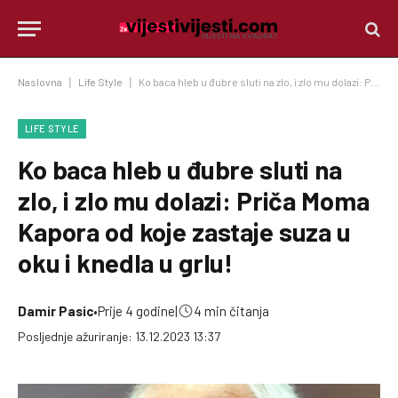
Naslovna
|
Life Style
|
Ko baca hleb u đubre sluti na zlo, i zlo mu dolazi: Priča Moma Kapora od koje zastaje suza u oku i knedla u grlu!
LIFE STYLE
Ko baca hleb u đubre sluti na
zlo, i zlo mu dolazi: Priča Moma
Kapora od koje zastaje suza u
oku i knedla u grlu!
Damir Pasic
•
Prije 4 godine
|
4 min čitanja
Posljednje ažuriranje: 13.12.2023 13:37