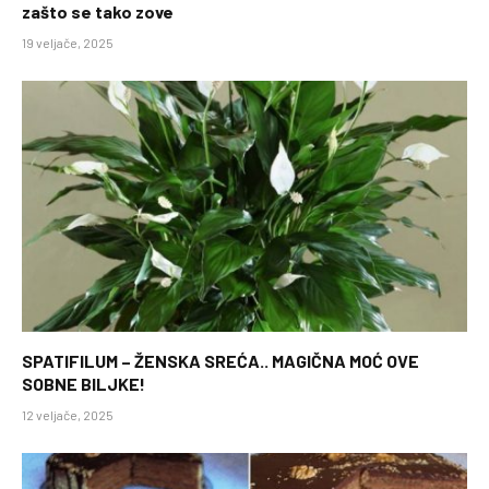
zašto se tako zove
19 veljače, 2025
SPATIFILUM – ŽENSKA SREĆA.. MAGIČNA MOĆ OVE
SOBNE BILJKE!
12 veljače, 2025