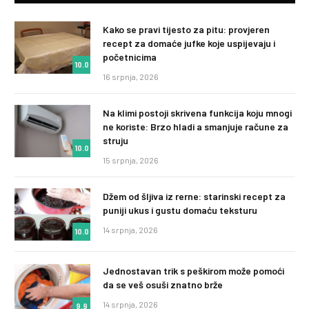
Kako se pravi tijesto za pitu: provjeren
recept za domaće jufke koje uspijevaju i
početnicima
10.0
16 srpnja, 2026
Na klimi postoji skrivena funkcija koju mnogi
ne koriste: Brzo hladi a smanjuje račune za
struju
10.0
15 srpnja, 2026
Džem od šljiva iz rerne: starinski recept za
puniji ukus i gustu domaću teksturu
14 srpnja, 2026
10.0
Jednostavan trik s peškirom može pomoći
da se veš osuši znatno brže
14 srpnja, 2026
9.9