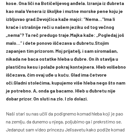
kose. Ona liči na Botičelijevog anđela. Izranja iz đubreta
kao mala Venera iz školjke i mutne morske pene koju je
izbljuvao grad.Devojčica kaže majci: “Nema…“Ima li
kraće i strašnije reči u našem jeziku od tog večnog
„nema“? Ta reč predugo traje.Majka kaže: „Pogledaj još
malo…“ i dete ponovo iščezava u đubretu.Stojim
zapanjen tim prizorom. Moj prijatelj, i sam siromašan,
nikada ne baca ostatke hleba u đubre. On ih stavlja u
plastičnu kesu i polaže pokraj kontejnera. Hleb volšebno
iščezava, čim ovaj uđe u kuću. Glad ima četvore
oči.Gladni stolećima, kupujemo više hleba nego što nam
je potrebno. A, onda ga bacamo. Hleb u đubretu nije
dobar prizor. On sluti na zlo. I zlo dolazi.
Naši stari su nas učili da podignemo komad hleba koji je pao
na zemlju, da dunemo u njega, poljubimo ga i prekrstimo se.
Jedanput sam video princezu Jelisavetu kako podiže komad