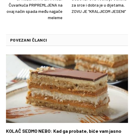
Čuvarkuća PRIPREMLJENA na
za srce i dobra je u dijetama,
ovaj način spada među najjače
ZOVU JE “KRALJICOM JESENI”
meleme
POVEZANI ČLANCI
KOLAČ SEDMO NEBO: Kad ga probate, biće vam jasno