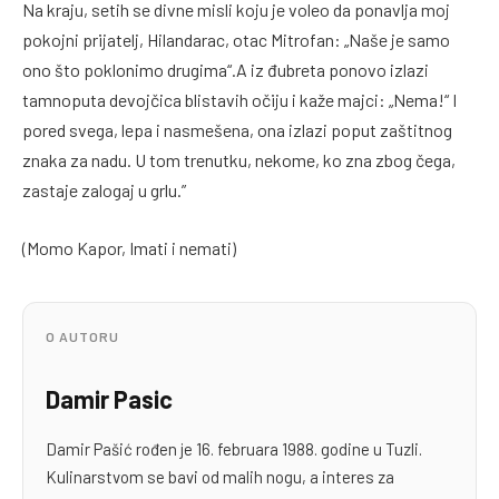
Na kraju, setih se divne misli koju je voleo da ponavlja moj
pokojni prijatelj, Hilandarac, otac Mitrofan: „Naše je samo
ono što poklonimo drugima“.A iz đubreta ponovo izlazi
tamnoputa devojčica blistavih očiju i kaže majci: „Nema!“ I
pored svega, lepa i nasmešena, ona izlazi poput zaštitnog
znaka za nadu. U tom trenutku, nekome, ko zna zbog čega,
zastaje zalogaj u grlu.”
(Momo Kapor, Imati i nemati)
O AUTORU
Damir Pasic
Damir Pašić rođen je 16. februara 1988. godine u Tuzli.
Kulinarstvom se bavi od malih nogu, a interes za