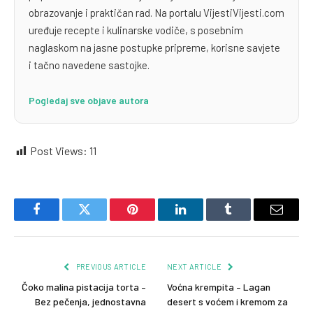
obrazovanje i praktičan rad. Na portalu VijestiVijesti.com
uređuje recepte i kulinarske vodiče, s posebnim
naglaskom na jasne postupke pripreme, korisne savjete
i tačno navedene sastojke.
Pogledaj sve objave autora
Post Views:
11
Facebook
Twitter
Pinterest
LinkedIn
Tumblr
Email
PREVIOUS ARTICLE
NEXT ARTICLE
Čoko malina pistacija torta –
Voćna krempita – Lagan
Bez pečenja, jednostavna
desert s voćem i kremom za