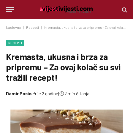
Naslovna
|
Recepti
|
Kremasta, ukusna i brza za pripremu – Za ovaj kolač su svi tražili recept!
RECEPTI
Kremasta, ukusna i brza za
pripremu – Za ovaj kolač su svi
tražili recept!
Damir Pasic
•
Prije 2 godine
|
2 min čitanja