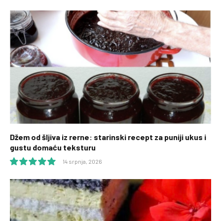
10.0
Džem od šljiva iz rerne: starinski recept za puniji ukus i
gustu domaću teksturu
14 srpnja, 2026
10.0