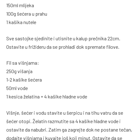
150ml mlijeka
100g šećera u prahu
1 kašika nutele
Sve sastojke sjedinite i utisnite u kalup prečnika 22cm.
Ostavite u frižideru da se prohladi dok spremate filove.
Fil sa višnjama:
250g višanja
1-2 kašike šećera
50ml vode
1 kesica želatina + 4 kašike hladne vode
Višnje, šećer i vodu stavite u šerpicu i na tihu vatru da se
šećer otopi. Želatin razmutite sa 4 kašike hladne vode i
ostavite da nabubri. Zatim ga zagrejte dok ne postane tečan,
dodajte višnjama i kuvajte još koji minut. Ostavite da se