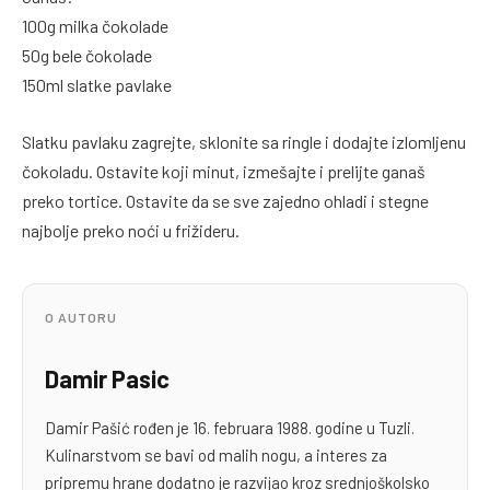
100g milka čokolade
50g bele čokolade
150ml slatke pavlake
Slatku pavlaku zagrejte, sklonite sa ringle i dodajte izlomljenu
čokoladu. Ostavite koji minut, izmešajte i prelijte ganaš
preko tortice. Ostavite da se sve zajedno ohladi i stegne
najbolje preko noći u frižideru.
O AUTORU
Damir Pasic
Damir Pašić rođen je 16. februara 1988. godine u Tuzli.
Kulinarstvom se bavi od malih nogu, a interes za
pripremu hrane dodatno je razvijao kroz srednjoškolsko