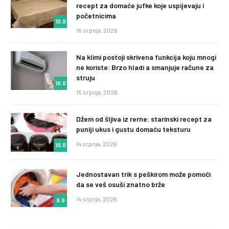
recept za domaće jufke koje uspijevaju i
početnicima
10.0
16 srpnja, 2026
Na klimi postoji skrivena funkcija koju mnogi
ne koriste: Brzo hladi a smanjuje račune za
struju
10.0
15 srpnja, 2026
Džem od šljiva iz rerne: starinski recept za
puniji ukus i gustu domaću teksturu
14 srpnja, 2026
10.0
Jednostavan trik s peškirom može pomoći
da se veš osuši znatno brže
14 srpnja, 2026
9.9