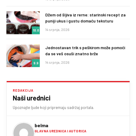
Džem od šljiva iz rerne: starinski recept za
puniji ukus i gustu domaću teksturu
14 srpnja, 2026
10.0
Jednostavan trik s peškirom može pomoći
da se veš osuši znatno brže
14 srpnja, 2026
9.9
REDAKCIJA
Naši urednici
Upoznajte ljude koji pripremaju sadržaj portala.
belma
GLAVNA UREDNICA I AUTORICA