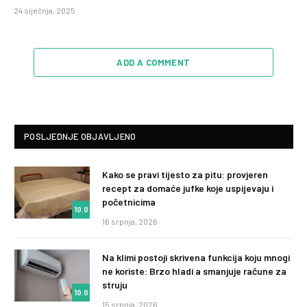
24 siječnja, 2025
ADD A COMMENT
POSLJEDNJE OBJAVLJENO
Kako se pravi tijesto za pitu: provjeren
recept za domaće jufke koje uspijevaju i
početnicima
10.0
16 srpnja, 2026
Na klimi postoji skrivena funkcija koju mnogi
ne koriste: Brzo hladi a smanjuje račune za
struju
10.0
15 srpnja, 2026