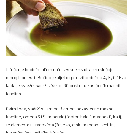
Liječenje bučinim uljem daje izvrsne rezultate u slučaju
mnogih bolesti. Bučino je ulje bogato vitaminima A, E, C i K, a
kada je svježe, sadrži više od 60 posto nezasićenih masnih
kiselina.
Osim toga, sadrži vitamine B grupe, nezasićene masne
kiseline, omega 6 i 9, minerale (fosfor, kalcij, magnezij, kalij)
te elemente u tragovima (željezo, cink, mangan), lecitin,
bjelančevine i salicilnu kiselinu.