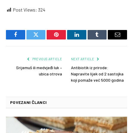
Post Views:
324
Facebook
Twitter
Pinterest
LinkedIn
Tumblr
Email
PREVIOUS ARTICLE
NEXT ARTICLE
Srijemuš ili medvjeđi luk –
Antibiotik iz prirode:
ubica otrova
Napravite lijek od 2 sastojka
koji pomaže već 5000 godina
POVEZANI ČLANCI