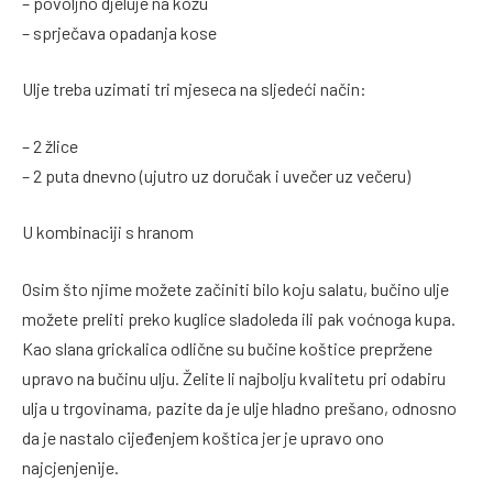
– povoljno djeluje na kožu
– sprječava opadanja kose
Ulje treba uzimati tri mjeseca na sljedeći način:
– 2 žlice
– 2 puta dnevno (ujutro uz doručak i uvečer uz večeru)
U kombinaciji s hranom
Osim što njime možete začiniti bilo koju salatu, bučino ulje
možete preliti preko kuglice sladoleda ili pak voćnoga kupa.
Kao slana grickalica odlične su bučine koštice prepržene
upravo na bučinu ulju. Želite li najbolju kvalitetu pri odabiru
ulja u trgovinama, pazite da je ulje hladno prešano, odnosno
da je nastalo cijeđenjem koštica jer je upravo ono
najcjenjenije.