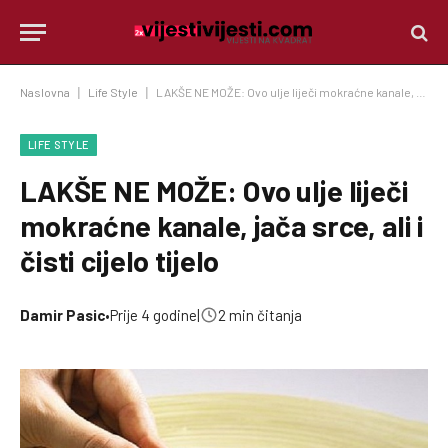
Naslovna
|
Life Style
|
LAKŠE NE MOŽE: Ovo ulje liječi mokraćne kanale, jača srce, ali i čisti cijelo tijelo
LIFE STYLE
LAKŠE NE MOŽE: Ovo ulje liječi
mokraćne kanale, jača srce, ali i
čisti cijelo tijelo
Damir Pasic
•
Prije 4 godine
|
2 min čitanja