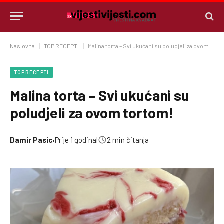
Naslovna
|
TOP RECEPTI
|
Malina torta – Svi ukućani su poludjeli za ovom tortom!
TOP RECEPTI
Malina torta – Svi ukućani su
poludjeli za ovom tortom!
Damir Pasic
•
Prije 1 godina
|
2 min čitanja