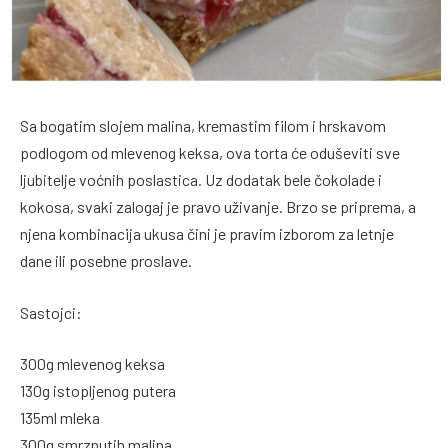
Sa bogatim slojem malina, kremastim filom i hrskavom
podlogom od mlevenog keksa, ova torta će oduševiti sve
ljubitelje voćnih poslastica. Uz dodatak bele čokolade i
kokosa, svaki zalogaj je pravo uživanje. Brzo se priprema, a
njena kombinacija ukusa čini je pravim izborom za letnje
dane ili posebne proslave.
Sastojci:
300g mlevenog keksa
130g istopljenog putera
135ml mleka
300g smrznutih malina