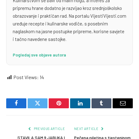
Kulinarstvom se bavi od malih nogu, a interes za
pripremu hrane dodatno je razvijao kroz srednjoškolsko
obrazovanje i praktičan rad. Na portalu VijestiVijesti.com
uređuje recepte i kulinarske vodiče, s posebnim
naglaskom na jasne postupke pripreme, korisne savjete
i tačno navedene sastojke.
Pogledaj sve objave autora
Post Views:
14
Facebook
Twitter
Pinterest
LinkedIn
Tumblr
Email
PREVIOUS ARTICLE
NEXT ARTICLE
STAVILA SAM 9 JABUKA I
Pečena piletina s tjesteninom