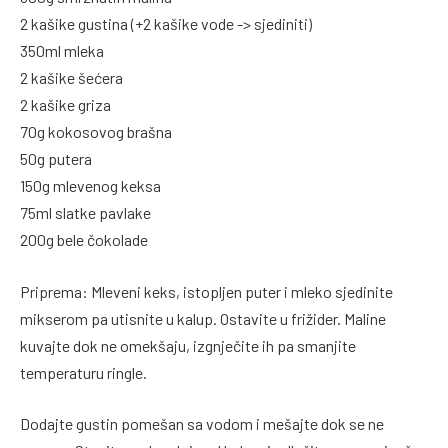
2 kašike gustina (+2 kašike vode -> sjediniti)
350ml mleka
2 kašike šećera
2 kašike griza
70g kokosovog brašna
50g putera
150g mlevenog keksa
75ml slatke pavlake
200g bele čokolade
Priprema: Mleveni keks, istopljen puter i mleko sjedinite
mikserom pa utisnite u kalup. Ostavite u frižider. Maline
kuvajte dok ne omekšaju, izgnječite ih pa smanjite
temperaturu ringle.
Dodajte gustin pomešan sa vodom i mešajte dok se ne