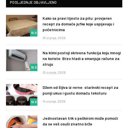
POSLJEDNJE OBJAVLJENO
Kako se pravi tijesto za pitu: provjeren
recept za domaće jufke koje uspijevaju i
početnicima
10.0
16 srpnja, 2026
Na klimi postoji skrivena funkcija koju mnogi
ne koriste: Brzo hladi a smanjuje račune za
struju
10.0
15 srpnja, 2026
Džem od šljiva iz rerne: starinski recept za
puniji ukus i gustu domaću teksturu
14 srpnja, 2026
10.0
Jednostavan trik s peškirom može pomoći
da se veš osuši znatno brže