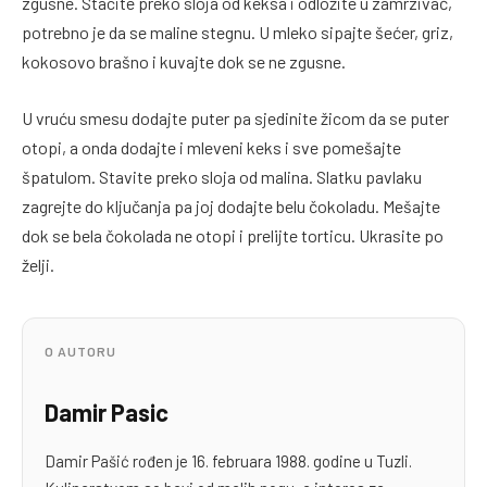
zgusne. Stacite preko sloja od keksa i odložite u zamrzivač,
potrebno je da se maline stegnu. U mleko sipajte šećer, griz,
kokosovo brašno i kuvajte dok se ne zgusne.
U vruću smesu dodajte puter pa sjedinite žicom da se puter
otopi, a onda dodajte i mleveni keks i sve pomešajte
špatulom. Stavite preko sloja od malina. Slatku pavlaku
zagrejte do ključanja pa joj dodajte belu čokoladu. Mešajte
dok se bela čokolada ne otopi i prelijte torticu. Ukrasite po
želji.
O AUTORU
Damir Pasic
Damir Pašić rođen je 16. februara 1988. godine u Tuzli.