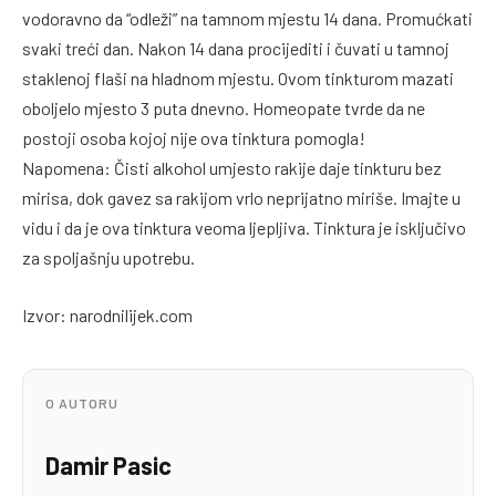
vodoravno da “odleži” na tamnom mjestu 14 dana. Promućkati
svaki treći dan. Nakon 14 dana procijediti i čuvati u tamnoj
staklenoj flaši na hladnom mjestu. Ovom tinkturom mazati
oboljelo mjesto 3 puta dnevno. Homeopate tvrde da ne
postoji osoba kojoj nije ova tinktura pomogla!
Napomena: Čisti alkohol umjesto rakije daje tinkturu bez
mirisa, dok gavez sa rakijom vrlo neprijatno miriše. Imajte u
vidu i da je ova tinktura veoma ljepljiva. Tinktura je isključivo
za spoljašnju upotrebu.
Izvor: narodnilijek.com
O AUTORU
Damir Pasic