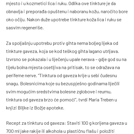
mjesto i u kozmetici lica i ruku. Odlika ove tinkture je da
obnavlja i preporađa opuštenu i naboranu kožu, naročito bore
oko očiju. Nakon duže upotrebe tinkture koža lica i ruku se
sasvim regeneriše.
Za spoljašnju upotrebu protiv gihta nema boljeg lijeka od
tinkture gaveza, koja se kod teškog gihta lagano utrljava.
Izvrsno se pokazala i u liječenju upale nerava – gdje god su na
tijelu bolna mjesta osetljiva na pritisak, to se odražava na
periferne nerve. “Tinktura od gaveza krije u sebi čudesnu
snagu. Bolesnicima koje su bezuspješno godinama liječili
svim mogućim sredstvima bolesne zglobove i reumu,
tinktura od gaveza brzo će pomoći”, tvrdi Maria Treben u
knjizi Biljke iz Božje apoteke.
Recept za tinkturu od gaveza: Staviti 100 g korijena gaveza u
700 ml jake rakije ili alkohola u plastičnu flašu i položiti