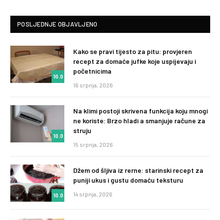
POSLJEDNJE OBJAVLJENO
Kako se pravi tijesto za pitu: provjeren
recept za domaće jufke koje uspijevaju i
početnicima
10.0
16 srpnja, 2026
Na klimi postoji skrivena funkcija koju mnogi
ne koriste: Brzo hladi a smanjuje račune za
struju
10.0
15 srpnja, 2026
Džem od šljiva iz rerne: starinski recept za
puniji ukus i gustu domaću teksturu
14 srpnja, 2026
10.0