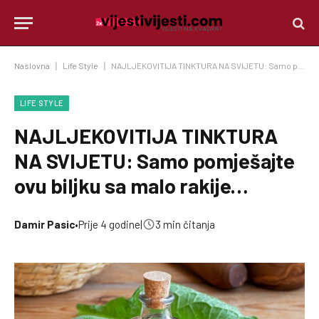
Naslovna
|
Life Style
|
NAJLJEKOVITIJA TINKTURA NA SVIJETU: Samo pomješajte ovu biljku sa malo rakije…
LIFE STYLE
NAJLJEKOVITIJA TINKTURA
NA SVIJETU: Samo pomješajte
ovu biljku sa malo rakije…
Damir Pasic
•
Prije 4 godine
|
3 min čitanja