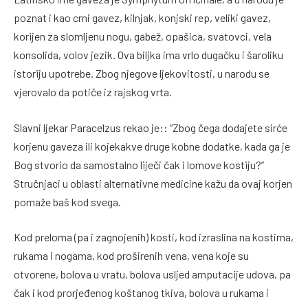
poznat i kao crni gavez, kilnjak, konjski rep, veliki gavez,
korijen za slomljenu nogu, gabež, opašica, svatovci, vela
konsolida, volov jezik. Ova biljka ima vrlo dugačku i šaroliku
istoriju upotrebe. Zbog njegove ljekovitosti, u narodu se
vjerovalo da potiče iz rajskog vrta.
Slavni ljekar Paracelzus rekao je:: “Zbog čega dodajete sirće
korjenu gaveza ili kojekakve druge kobne dodatke, kada ga je
Bog stvorio da samostalno liječi čak i lomove kostiju?”
Stručnjaci u oblasti alternativne medicine kažu da ovaj korjen
pomaže baš kod svega.
Kod preloma (pa i zagnojenih) kosti, kod izraslina na kostima,
rukama i nogama, kod proširenih vena, vena koje su
otvorene, bolova u vratu, bolova usljed amputacije udova, pa
čak i kod prorjeđenog koštanog tkiva, bolova u rukama i