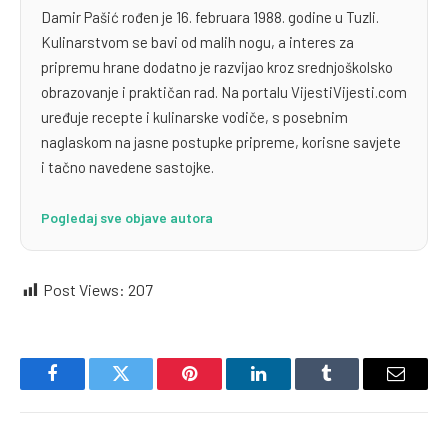
Damir Pašić rođen je 16. februara 1988. godine u Tuzli.
Kulinarstvom se bavi od malih nogu, a interes za
pripremu hrane dodatno je razvijao kroz srednjoškolsko
obrazovanje i praktičan rad. Na portalu VijestiVijesti.com
uređuje recepte i kulinarske vodiče, s posebnim
naglaskom na jasne postupke pripreme, korisne savjete
i tačno navedene sastojke.
Pogledaj sve objave autora
Post Views:
207
Facebook
Twitter
Pinterest
LinkedIn
Tumblr
Email