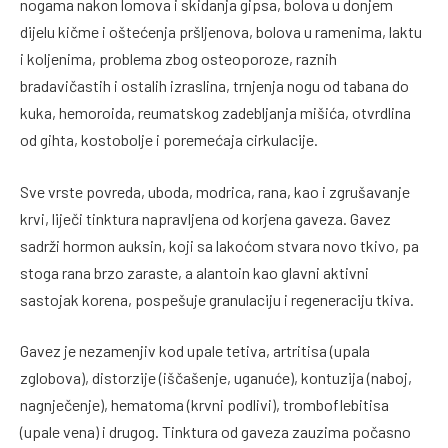
nogama nakon lomova i skidanja gipsa, bolova u donjem
dijelu kičme i oštećenja pršljenova, bolova u ramenima, laktu
i koljenima, problema zbog osteoporoze, raznih
bradavičastih i ostalih izraslina, trnjenja nogu od tabana do
kuka, hemoroida, reumatskog zadebljanja mišića, otvrdlina
od gihta, kostobolje i poremećaja cirkulacije.
Sve vrste povreda, uboda, modrica, rana, kao i zgrušavanje
krvi, liječi tinktura napravljena od korjena gaveza. Gavez
sadrži hormon auksin, koji sa lakoćom stvara novo tkivo, pa
stoga rana brzo zaraste, a alantoin kao glavni aktivni
sastojak korena, pospešuje granulaciju i regeneraciju tkiva.
Gavez je nezamenjiv kod upale tetiva, artritisa (upala
zglobova), distorzije (iščašenje, uganuće), kontuzija (naboj,
nagnječenje), hematoma (krvni podlivi), tromboflebitisa
(upale vena) i drugog. Tinktura od gaveza zauzima počasno