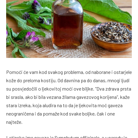
Pomoći će vam kod svakog problema, od naborane i ostarjele
kože do preloma kostiju. Od davnina pa do danas, mnogi ljudi
su posvjedočili o ljekovitoj moći ove biljke. “Dva zdrava prsta
bi srasla, ako bi bila vezana žilama gavezovog korijena”, kaže
stara izreka, koja aludira na to da je ljekovita moć gaveza
neograničena i da pomaže kod svake boljke, čak i one
najteže.
Latinsko ime gaveza je Symphytum officinale, a u narodu je