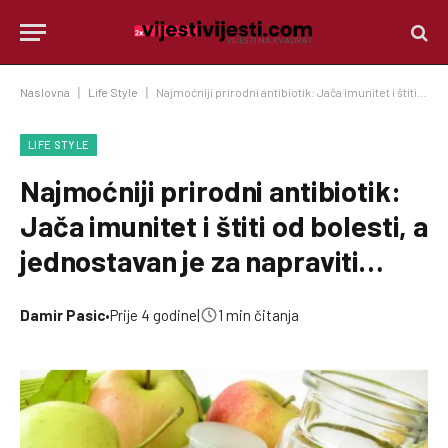
Naslovna
|
Life Style
|
Najmoćniji prirodni antibiotik: Jača imunitet i štiti od bolesti, a jednostavan je za napraviti…
LIFE STYLE
Najmoćniji prirodni antibiotik:
Jača imunitet i štiti od bolesti, a
jednostavan je za napraviti…
Damir Pasic
•
Prije 4 godine
|
1 min čitanja