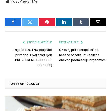
Post Views:
174
Facebook
Twitter
Pinterest
LinkedIn
Tumblr
Email
PREVIOUS ARTICLE
NEXT ARTICLE
Izliječite ASTMU potpuno
Uz ovaj prirodni lijek nikad
prirodno: Ovaj stari lijek
nećete ostariti: 2 kašikice
PROVJERENO DJELUJE!
dnevno podmlađuju organizam
(RECEPT)
POVEZANI ČLANCI