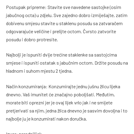
Postupak pripreme: Stavite sve navedene sastojke (osim
jabučnog octa) u zdjelu. Sve zajedno dobro izmiješajte, zatim
dobivenu smjesu stavite u staklenu posudu sa zatvaračem
odgovarajuće veličine i prelijte octom. Čvrsto zatvorite
posudu i dobro protresite.
Najbolji je ispuniti dvije trećine staklenke sa sastojcima
smjese i ispuniti ostatak s jabučnim octom. Držite posudu na
hladnom i suhom mjestu 2 tjedna.
Način konzumiranja: Konzumirajte jednu jušnu žlicu lijeka
dnevno. Vaš imunitet će značajno poboljšati. Međutim,
morate biti oprezni jer je ovaj lijek vrlo jak i ne smijete
pretjerivati sa njim, jedna žlica dnevno je sasvim dovoljna i to
najbolje ju je konzumirati nakon doručka.
Izvor: narodnilijek