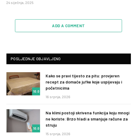
24 siječnja, 2025
ADD A COMMENT
POSLJEDNJE OBJAVLJENO
Kako se pravi tijesto za pitu: provjeren
recept za domaće jufke koje uspijevaju i
početnicima
10.0
16 srpnja, 2026
Na klimi postoji skrivena funkcija koju mnogi
ne koriste: Brzo hladi a smanjuje račune za
struju
10.0
15 srpnja, 2026