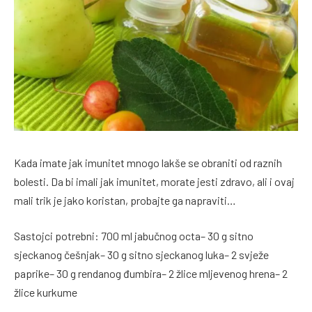
Kada imate jak imunitet mnogo lakše se obraniti od raznih
bolesti. Da bi imali jak imunitet, morate jesti zdravo, ali i ovaj
mali trik je jako koristan, probajte ga napraviti…
Sastojci potrebni: 700 ml jabučnog octa– 30 g sitno
sjeckanog češnjak– 30 g sitno sjeckanog luka– 2 svježe
paprike– 30 g rendanog đumbira– 2 žlice mljevenog hrena– 2
žlice kurkume