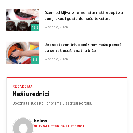
Džem od šljiva iz rerne: starinski recept za
puniji ukus i gustu domaću teksturu
14 srpnja, 2026
10.0
Jednostavan trik s peškirom može pomoći
da se veš osuši znatno brže
14 srpnja, 2026
9.9
REDAKCIJA
Naši urednici
Upoznajte ljude koji pripremaju sadržaj portala.
belma
GLAVNA UREDNICA I AUTORICA