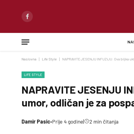
Facebook
NA
Naslovna
|
Life Style
|
NAPRAVITE JESENJU INFUZIJU: Ova biljka ukla
LIFE STYLE
NAPRAVITE JESENJU INFU
umor, odličan je za posp
Damir Pasic
•
Prije 4 godine
|
2 min čitanja