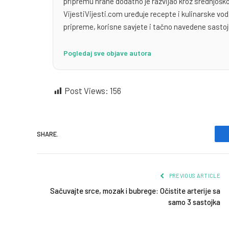
pripremu hrane dodatno je razvijao kroz srednjoško
VijestiVijesti.com uređuje recepte i kulinarske v
pripreme, korisne savjete i tačno navedene sastoj
Pogledaj sve objave autora
Post Views:
156
SHARE.
PREVIOUS ARTICLE
Sačuvajte srce, mozak i bubrege: Očistite arterije sa
samo 3 sastojka