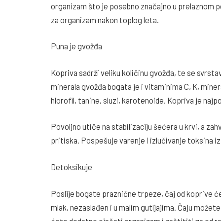
organizam što je posebno značajno u prelaznom peri
za organizam nakon toplog leta.
Puna je gvožđa
Kopriva sadrži veliku količinu gvožđa, te se svrsta
minerala gvožđa bogata je i vitaminima C, K, min
hlorofil, tanine, sluzi, karotenoide. Kopriva je najp
Povoljno utiče na stabilizaciju šećera u krvi, a zah
pritiska. Pospešuje varenje i izlučivanje toksina i
Detoksikuje
Poslije bogate praznične trpeze, čaj od koprive će p
mlak, nezaslađen i u malim gutljajima. Čaju možete
ćete dodatno ojačati organizam i zaštititi ga od ra