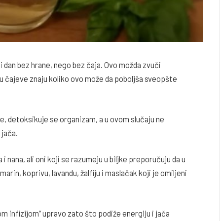
eli dan bez hrane, nego bez čaja. Ovo možda zvuči
u čajeve znaju koliko ovo može da poboljša sveopšte
e, detoksikuje se organizam, a u ovom slučaju ne
 jača.
 nana, ali oni koji se razumeju u biljke preporučuju da u
arin, koprivu, lavandu, žalfiju i maslačak koji je omiljeni
jom infizijom” upravo zato što podiže energiju i jača