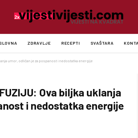
SLOVNA
ZDRAVLJE
RECEPTI
SVAŠTARA
KONT
nja umor, odličan je za pospanost i nedostatka energije
ZIJU: Ova biljka uklanja
anost i nedostatka energije