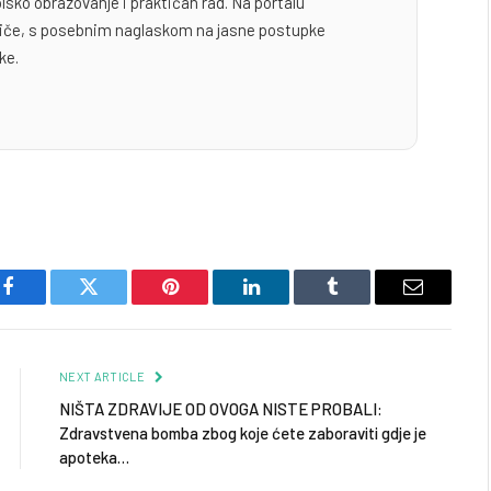
lsko obrazovanje i praktičan rad. Na portalu
odiče, s posebnim naglaskom na jasne postupke
ke.
Facebook
Twitter
Pinterest
LinkedIn
Tumblr
Email
NEXT ARTICLE
NIŠTA ZDRAVIJE OD OVOGA NISTE PROBALI:
Zdravstvena bomba zbog koje ćete zaboraviti gdje je
apoteka…