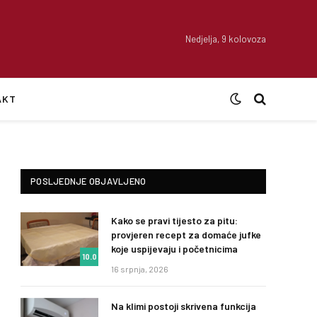
Nedjelja, 9 kolovoza
AKT
POSLJEDNJE OBJAVLJENO
Kako se pravi tijesto za pitu:
provjeren recept za domaće jufke
koje uspijevaju i početnicima
10.0
16 srpnja, 2026
Na klimi postoji skrivena funkcija