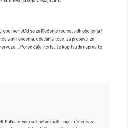
ebu: koristiti se za liječenje reumatskih oboljenja i
, kod akni i ekcema, opadanja kose, za probavu, za
i nervoze… Pored čaja, koristite koprivu da napravite
zli. Kulinarstvom se bavi od malih nogu, a interes za