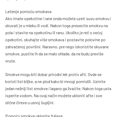
Lečenje pomoću smokava
Ako imate opekotine i rane onda možete uzeti suvu smokvu i
skuvati je u mleku ili vodi. Nakon toga presecite smokvu na
pola i stavite na opekotinu ili ranu. Ukoliko je reč o većoj
opekotini, skuhajte više smokava i postavite polovine po
zahvaćenoj površini. Naravno, pre nego iskoristite skuvane
smokve, pustite ih da se malo ohlade, da ne budu previše
vruće.
Smokve mogu biti dobar prirodni lek protiv afti. Ovde se
koristi list biljke, a ne plod kako bi mnogi pomislili. Uzmite
jedan nežniji list smokve i lagano ga žvaćite. Nakon toga usta
isperite vodom. Na ovaj način možete ukloniti afte i sve
slične čireve u usnoj šupljini.
Pomoću smokve uklonite žuljeve