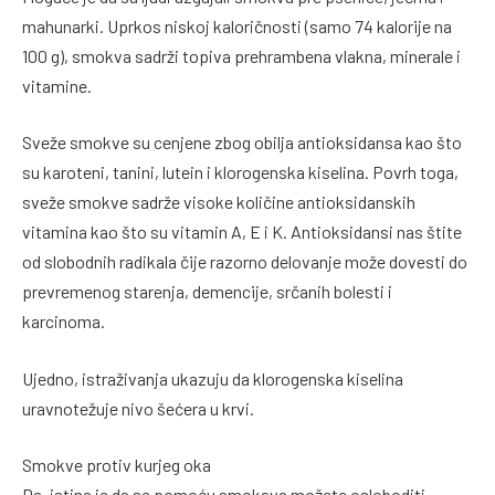
mahunarki. Uprkos niskoj kaloričnosti (samo 74 kalorije na
100 g), smokva sadrži topiva prehrambena vlakna, minerale i
vitamine.
Sveže smokve su cenjene zbog obilja antioksidansa kao što
su karoteni, tanini, lutein i klorogenska kiselina. Povrh toga,
sveže smokve sadrže visoke količine antioksidanskih
vitamina kao što su vitamin A, E i K. Antioksidansi nas štite
od slobodnih radikala čije razorno delovanje može dovesti do
prevremenog starenja, demencije, srčanih bolesti i
karcinoma.
Ujedno, istraživanja ukazuju da klorogenska kiselina
uravnotežuje nivo šećera u krvi.
Smokve protiv kurjeg oka
Da, istina je da se pomoću smokava možete osloboditi