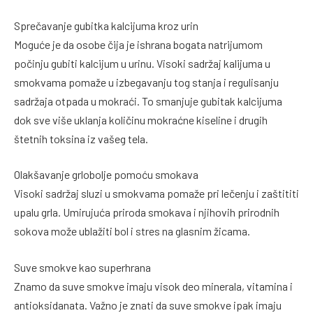
Sprečavanje gubitka kalcijuma kroz urin
Moguće je da osobe čija je ishrana bogata natrijumom
počinju gubiti kalcijum u urinu. Visoki sadržaj kalijuma u
smokvama pomaže u izbegavanju tog stanja i regulisanju
sadržaja otpada u mokraći. To smanjuje gubitak kalcijuma
dok sve više uklanja količinu mokraćne kiseline i drugih
štetnih toksina iz vašeg tela.
Olakšavanje grlobolje pomoću smokava
Visoki sadržaj sluzi u smokvama pomaže pri lečenju i zaštititi
upalu grla. Umirujuća priroda smokava i njihovih prirodnih
sokova može ublažiti bol i stres na glasnim žicama.
Suve smokve kao superhrana
Znamo da suve smokve imaju visok deo minerala, vitamina i
antioksidanata. Važno je znati da suve smokve ipak imaju