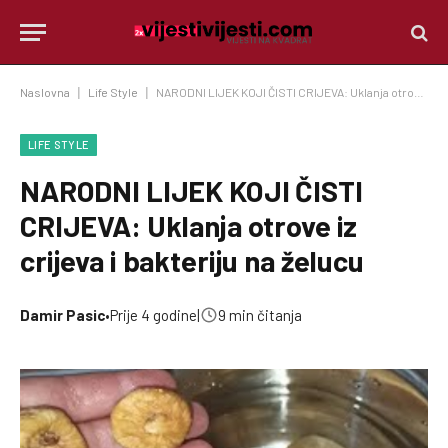
Naslovna
|
Life Style
|
NARODNI LIJEK KOJI ČISTI CRIJEVA: Uklanja otrove iz crijeva i bakteriju na želucu
LIFE STYLE
NARODNI LIJEK KOJI ČISTI
CRIJEVA: Uklanja otrove iz
crijeva i bakteriju na želucu
Damir Pasic
•
Prije 4 godine
|
9 min čitanja