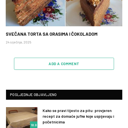
SVEČANA TORTA SA ORASIMA I ČOKOLADOM
24 siječnja, 2025
ADD A COMMENT
POSLJEDNJE OBJAVLJENO
Kako se pravi tijesto za pitu: provjeren
recept za domaće jufke koje uspijevaju i
početnicima
10.0