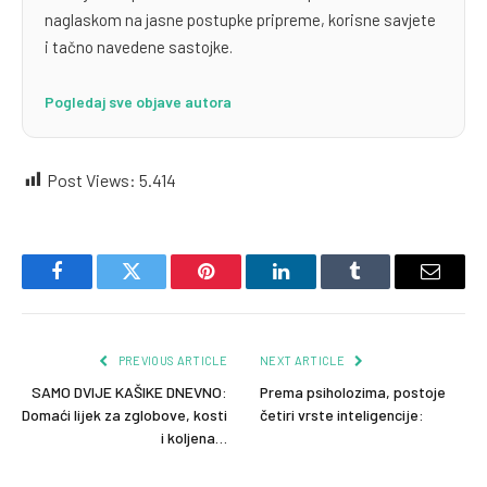
naglaskom na jasne postupke pripreme, korisne savjete
i tačno navedene sastojke.
Pogledaj sve objave autora
Post Views:
5.414
Facebook
Twitter
Pinterest
LinkedIn
Tumblr
Email
PREVIOUS ARTICLE
NEXT ARTICLE
SAMO DVIJE KAŠIKE DNEVNO:
Prema psiholozima, postoje
Domaći lijek za zglobove, kosti
četiri vrste inteligencije:
i koljena…