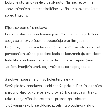
Dobro je što smokve deluju i obrnuto. Naime, redovnim
konzumiranjem umerene količine svežih smokava možete
sprečiti proliv.
Dijeta uz pomoć smokava
Prirodna vlakna u smokvama pomažu pri smanjenju težinu i
stoga se smokve često preporučuju pretilim ljudima.
Međutim, njihova visoka kaloričnost može takođe rezultirati
povećanjem težine, posebno kada se konzumiraju s mlekom.
Nekoliko smokava dovoljno je da dobijete preporučenu
količinu hranjivih tvari, pa je važno da se ne prejedate.
Smokve mogu sniziti nivo holesterola u krvi
Sveži plodovi smokava u sebi sadrže pektin. Pektin je topivo
prirodno vlakno, koje se lako provlači kroz probavni trakt, i
tako uklanja višak holesterola i prenosi ga u sistem
izlučivanja kako bi se uklonio iz tela. Kao topljivo vlakno,