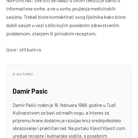
NAPOMENA: Sve što se nalazi u ovom tekstu je samo u
informativne svrhe, a ne u svrhu pružanja medicinskih
savjeta. Trebali biste kontaktirati svog liječnika kako biste
dobili savjet u vezi s bilo kojim posebnim zdravstvenim
problemom, stanjem ili prirodnim receptom.
Izvor: stil.kurir.rs
O AUTORU
Damir Pasic
Damir Pašić rođen je 16. februara 1988. godine u Tuzli.
Kulinarstvom se bavi od malih nogu, a interes za
pripremu hrane dodatno je razvijao kroz srednjoškolsko
obrazovanje i praktičan rad. Na portalu VijestiVijesti.com
uređuje recepte i kulinarske vodiče, s posebnim