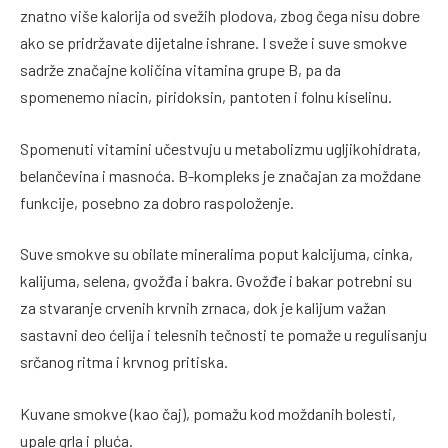
znatno više kalorija od svežih plodova, zbog čega nisu dobre
ako se pridržavate dijetalne ishrane. I sveže i suve smokve
sadrže značajne količina vitamina grupe B, pa da
spomenemo niacin, piridoksin, pantoten i folnu kiselinu.
Spomenuti vitamini učestvuju u metabolizmu ugljikohidrata,
belančevina i masnoća. B-kompleks je značajan za moždane
funkcije, posebno za dobro raspoloženje.
Suve smokve su obilate mineralima poput kalcijuma, cinka,
kalijuma, selena, gvožđa i bakra. Gvožđe i bakar potrebni su
za stvaranje crvenih krvnih zrnaca, dok je kalijum važan
sastavni deo ćelija i telesnih tečnosti te pomaže u regulisanju
srčanog ritma i krvnog pritiska.
Kuvane smokve (kao čaj), pomažu kod moždanih bolesti,
upale grla i pluća.