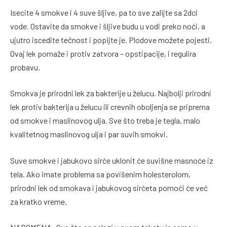
Isecite 4 smokve i 4 suve šljive, pa to sve zalijte sa 2dcl
vode. Ostavite da smokve i šljive budu u vodi preko noći, a
ujutro iscedite tečnost i popijte je. Plodove možete pojesti.
Ovaj lek pomaže i protiv zatvora – opstipacije, i regulira
probavu.
Smokva je prirodni lek za bakterije u želucu. Najbolji prirodni
lek protiv bakterija u želucu ili crevnih oboljenja se priprema
od smokve i maslinovog ulja. Sve što treba je tegla, malo
kvalitetnog maslinovog ulja i par suvih smokvi.
Suve smokve i jabukovo sirće uklonit će suvišne masnoće iz
tela. Ako imate problema sa povišenim holesterolom,
prirodni lek od smokava i jabukovog sirćeta pomoći će već
za kratko vreme.