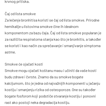
krvnog pritiska.
Čaj od lista smokve
Za lečenje bronhitisa koristi se čaj od lista smokve. Prirodne
hemikalije u listovima smokve čine ih idealnom
komponentom za bazu čaja. Čaj od lista smokve popularan je
za različita respiratorna stanja kao što je bronhitis, a također
se koristi i kao način za sprečavanje i smanjivanje simptoma
astme.
Smokve će ojačati kosti
Smokve mogu ojačati koštanu masu i učiniti da vaše kosti
budu zdrave i čvrste. Znamo da su smokve bogate
kalcijumom, što je jedna od najvažnijih komponenti u jačanju
kostiju i smanjenju rizika od osteoporoze. One su također
bogate fosforom koji podstiče stvaranje kostiju i ponovni
rast ako postoji neka degradacija kostiju.