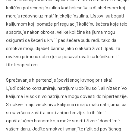
količinu potrebnog inzulina kod bolesnika s dijabetesom koji
moraju redovno uzimati injekcije inzulina. Listovi su bogati
kalijumom koji pomaže pri regulaciji količinu šećera koje telo
apsorbuje nakon obroka. Velike količine kalijuma mogu
osigurati da šećeri u krvi i pad šećera budu ređi, tako da
smokve mogu dijabetičarima jako olakšati život. Ipak, za
ovakvu primenu dobro je se posavetovati sa lečnikom ili
fitoterapeutom.
Sprečavanje hipertenzije (povišenog krvnog pritiska)
Ljudi obično konzumiraju natrijum u obliku soli, ali nizak nivo
kalijuma i visok nivo natrijuma mogu dovesti do hipertenzije.
Smokve imaju visok nivo kalijuma i imaju malo natrijuma, pa
su savršena zaštita protiv hipertenzije. To ih čini i
opuštajućom hranom koja može smiriti živce i doneti mir
vašem danu. Jedite smokve i smanjite rizik od povišenog