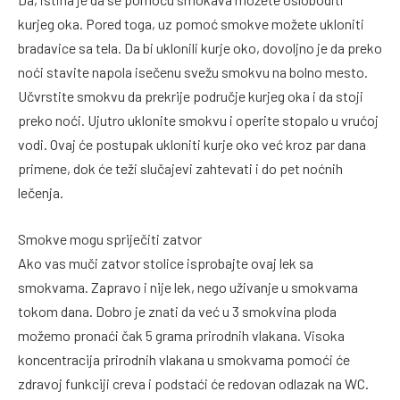
kurjeg oka. Pored toga, uz pomoć smokve možete ukloniti
bradavice sa tela. Da bi uklonili kurje oko, dovoljno je da preko
noći stavite napola isečenu svežu smokvu na bolno mesto.
Učvrstite smokvu da prekrije područje kurjeg oka i da stoji
preko noći. Ujutro uklonite smokvu i operite stopalo u vrućoj
vodi. Ovaj će postupak ukloniti kurje oko već kroz par dana
primene, dok će teži slučajevi zahtevati i do pet noćnih
lečenja.
Smokve mogu spriječiti zatvor
Ako vas muči zatvor stolice isprobajte ovaj lek sa
smokvama. Zapravo i nije lek, nego uživanje u smokvama
tokom dana. Dobro je znati da već u 3 smokvina ploda
možemo pronaći čak 5 grama prirodnih vlakana. Visoka
koncentracija prirodnih vlakana u smokvama pomoći će
zdravoj funkciji creva i podstaći će redovan odlazak na WC.