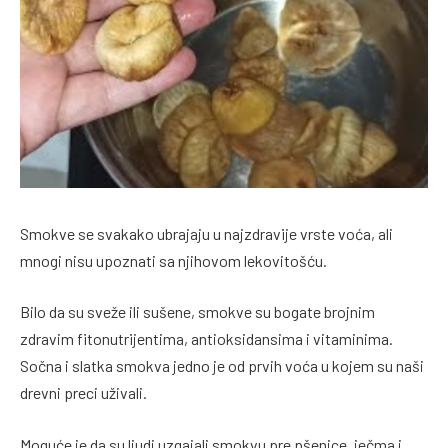
Smokve se svakako ubrajaju u najzdravije vrste voća, ali
mnogi nisu upoznati sa njihovom lekovitošću.
Bilo da su sveže ili sušene, smokve su bogate brojnim
zdravim fitonutrijentima, antioksidansima i vitaminima.
Sočna i slatka smokva jedno je od prvih voća u kojem su naši
drevni preci uživali.
Moguće je da su ljudi uzgajali smokvu pre pšenice, ječma i