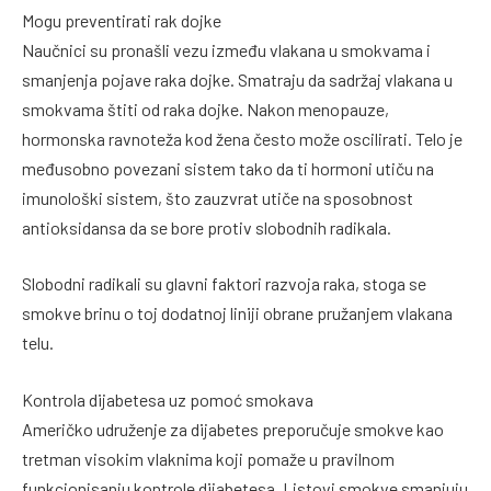
Mogu preventirati rak dojke
Naučnici su pronašli vezu između vlakana u smokvama i
smanjenja pojave raka dojke. Smatraju da sadržaj vlakana u
smokvama štiti od raka dojke. Nakon menopauze,
hormonska ravnoteža kod žena često može oscilirati. Telo je
međusobno povezani sistem tako da ti hormoni utiču na
imunološki sistem, što zauzvrat utiče na sposobnost
antioksidansa da se bore protiv slobodnih radikala.
Slobodni radikali su glavni faktori razvoja raka, stoga se
smokve brinu o toj dodatnoj liniji obrane pružanjem vlakana
telu.
Kontrola dijabetesa uz pomoć smokava
Američko udruženje za dijabetes preporučuje smokve kao
tretman visokim vlaknima koji pomaže u pravilnom
funkcionisanju kontrole dijabetesa. Listovi smokve smanjuju