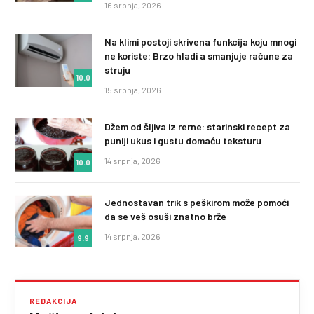
16 srpnja, 2026
Na klimi postoji skrivena funkcija koju mnogi
ne koriste: Brzo hladi a smanjuje račune za
struju
10.0
15 srpnja, 2026
Džem od šljiva iz rerne: starinski recept za
puniji ukus i gustu domaću teksturu
14 srpnja, 2026
10.0
Jednostavan trik s peškirom može pomoći
da se veš osuši znatno brže
14 srpnja, 2026
9.9
REDAKCIJA