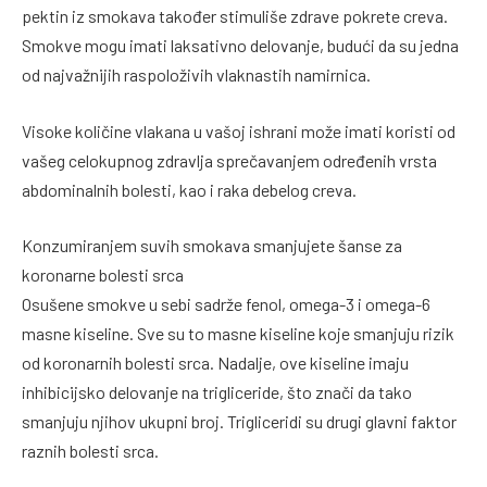
pektin iz smokava također stimuliše zdrave pokrete creva.
Smokve mogu imati laksativno delovanje, budući da su jedna
od najvažnijih raspoloživih vlaknastih namirnica.
Visoke količine vlakana u vašoj ishrani može imati koristi od
vašeg celokupnog zdravlja sprečavanjem određenih vrsta
abdominalnih bolesti, kao i raka debelog creva.
Konzumiranjem suvih smokava smanjujete šanse za
koronarne bolesti srca
Osušene smokve u sebi sadrže fenol, omega-3 i omega-6
masne kiseline. Sve su to masne kiseline koje smanjuju rizik
od koronarnih bolesti srca. Nadalje, ove kiseline imaju
inhibicijsko delovanje na trigliceride, što znači da tako
smanjuju njihov ukupni broj. Trigliceridi su drugi glavni faktor
raznih bolesti srca.