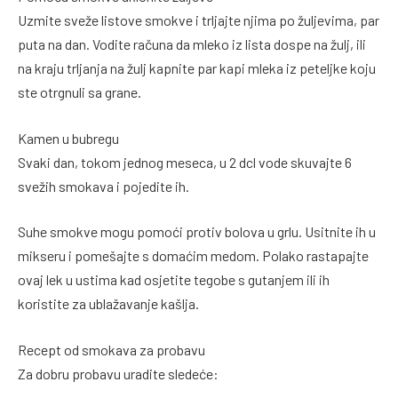
Uzmite sveže listove smokve i trljajte njima po žuljevima, par
puta na dan. Vodite računa da mleko iz lista dospe na žulj, ili
na kraju trljanja na žulj kapnite par kapi mleka iz peteljke koju
ste otrgnuli sa grane.
Kamen u bubregu
Svaki dan, tokom jednog meseca, u 2 dcl vode skuvajte 6
svežih smokava i pojedite ih.
Suhe smokve mogu pomoći protiv bolova u grlu. Usitnite ih u
mikseru i pomešajte s domaćim medom. Polako rastapajte
ovaj lek u ustima kad osjetite tegobe s gutanjem ili ih
koristite za ublažavanje kašlja.
Recept od smokava za probavu
Za dobru probavu uradite sledeće: