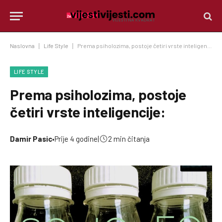
Naslovna
|
Life Style
|
Prema psiholozima, postoje četiri vrste inteligencije:
LIFE STYLE
Prema psiholozima, postoje
četiri vrste inteligencije:
Damir Pasic
•
Prije 4 godine
|
2 min čitanja