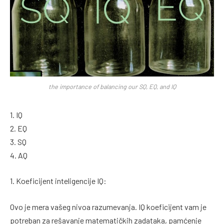
the importance of balancing our SQ, EQ, and IQ
1. IQ
2. EQ
3. SQ
4. AQ
1. Koeficijent inteligencije IQ:
Ovo je mera vašeg nivoa razumevanja. IQ koeficijent vam je
potreban za rešavanje matematičkih zadataka, pamćenje