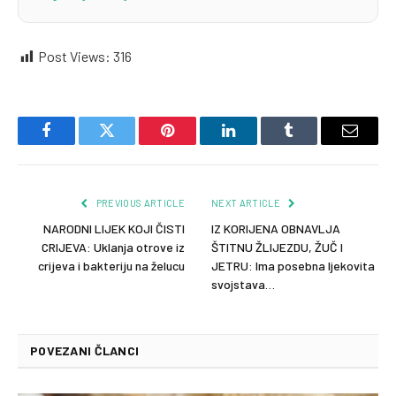
Post Views:
316
Facebook
Twitter
Pinterest
LinkedIn
Tumblr
Email
PREVIOUS ARTICLE
NEXT ARTICLE
NARODNI LIJEK KOJI ČISTI
IZ KORIJENA OBNAVLJA
CRIJEVA: Uklanja otrove iz
ŠTITNU ŽLIJEZDU, ŽUČ I
crijeva i bakteriju na želucu
JETRU: Ima posebna ljekovita
svojstava…
POVEZANI ČLANCI