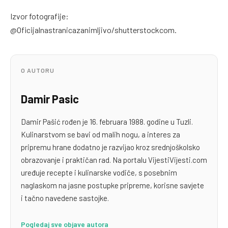
Izvor fotografije:
@Oficijalnastranicazanimljivo/shutterstockcom.
O AUTORU
Damir Pasic
Damir Pašić rođen je 16. februara 1988. godine u Tuzli.
Kulinarstvom se bavi od malih nogu, a interes za
pripremu hrane dodatno je razvijao kroz srednjoškolsko
obrazovanje i praktičan rad. Na portalu VijestiVijesti.com
uređuje recepte i kulinarske vodiče, s posebnim
naglaskom na jasne postupke pripreme, korisne savjete
i tačno navedene sastojke.
Pogledaj sve objave autora