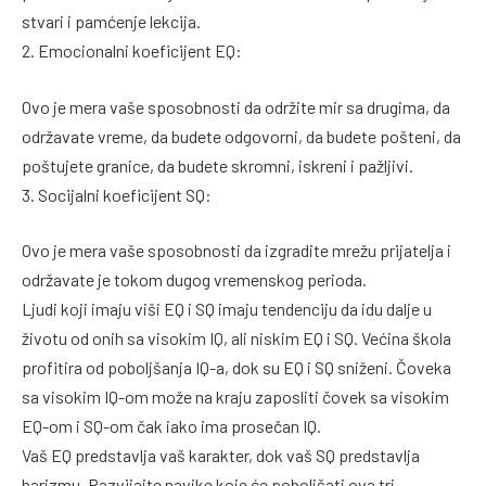
stvari i pamćenje lekcija.
2. Emocionalni koeficijent EQ:
Ovo je mera vaše sposobnosti da održite mir sa drugima, da
održavate vreme, da budete odgovorni, da budete pošteni, da
poštujete granice, da budete skromni, iskreni i pažljivi.
3. Socijalni koeficijent SQ:
Ovo je mera vaše sposobnosti da izgradite mrežu prijatelja i
održavate je tokom dugog vremenskog perioda.
Ljudi koji imaju viši EQ i SQ imaju tendenciju da idu dalje u
životu od onih sa visokim IQ, ali niskim EQ i SQ. Većina škola
profitira od poboljšanja IQ-a, dok su EQ i SQ sniženi. Čoveka
sa visokim IQ-om može na kraju zaposliti čovek sa visokim
EQ-om i SQ-om čak iako ima prosečan IQ.
Vaš EQ predstavlja vaš karakter, dok vaš SQ predstavlja
harizmu. Razvijajte navike koje će poboljšati ova tri