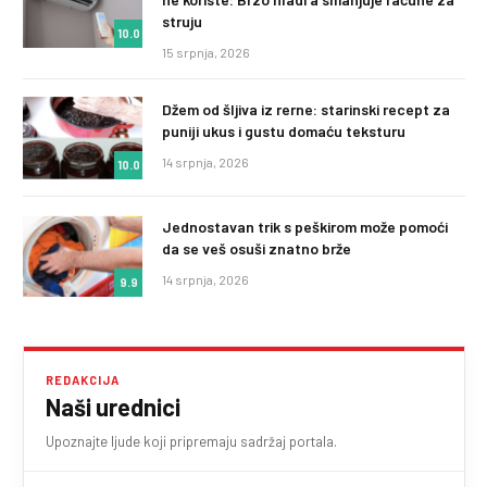
struju
10.0
15 srpnja, 2026
Džem od šljiva iz rerne: starinski recept za
puniji ukus i gustu domaću teksturu
14 srpnja, 2026
10.0
Jednostavan trik s peškirom može pomoći
da se veš osuši znatno brže
14 srpnja, 2026
9.9
REDAKCIJA
Naši urednici
Upoznajte ljude koji pripremaju sadržaj portala.