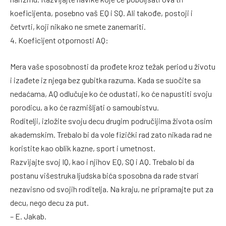
koeficijenta, posebno vaš EQ i SQ. Ali takođe, postoji i
četvrti, koji nikako ne smete zanemariti.
4. Koeficijent otpornosti AQ:
Mera vaše sposobnosti da prođete kroz težak period u životu
i izađete iz njega bez gubitka razuma. Kada se suočite sa
nedaćama, AQ odlučuje ko će odustati, ko će napustiti svoju
porodicu, a ko će razmišljati o samoubistvu.
Roditelji, izložite svoju decu drugim područijima života osim
akademskim. Trebalo bi da vole fizički rad zato nikada rad ne
koristite kao oblik kazne, sport i umetnost.
Razvijajte svoj IQ, kao i njihov EQ, SQ i AQ. Trebalo bi da
postanu višestruka ljudska bića sposobna da rade stvari
nezavisno od svojih roditelja. Na kraju, ne pripramajte put za
decu, nego decu za put.
– E. Jakab.