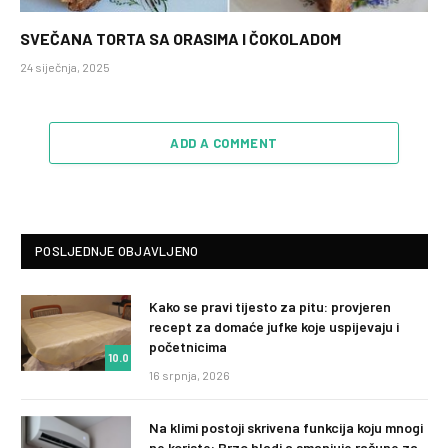
SVEČANA TORTA SA ORASIMA I ČOKOLADOM
24 siječnja, 2025
ADD A COMMENT
POSLJEDNJE OBJAVLJENO
Kako se pravi tijesto za pitu: provjeren
recept za domaće jufke koje uspijevaju i
početnicima
10.0
16 srpnja, 2026
Na klimi postoji skrivena funkcija koju mnogi
ne koriste: Brzo hladi a smanjuje račune za