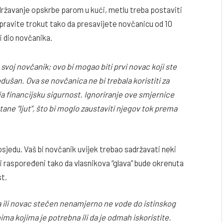
ržavanje opskrbe parom u kući, metlu treba postaviti
pravite trokut tako da presavijete novčanicu od 10
ji dio novčanika.
 svoj novčanik; ovo bi mogao biti prvi novac koji ste
kodušan. Ova se novčanica ne bi trebala koristiti za
lja financijsku sigurnost. Ignoriranje ove smjernice
ne “ljut”, što bi moglo zaustaviti njegov tok prema
sjedu. Vaš bi novčanik uvijek trebao sadržavati neki
iti raspoređeni tako da vlasnikova “glava” bude okrenuta
t.
a ili novac stečen nenamjerno ne vode do istinskog
ma kojima je potrebna ili da je odmah iskoristite.