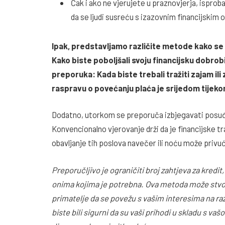
Čak i ako ne vjerujete u praznovjerja, isprob
da se ljudi susreću s izazovnim financijskim
Ipak, predstavljamo različite metode kako se z
Kako biste poboljšali svoju financijsku dobrobi
preporuka: Kada biste trebali tražiti zajam il
raspravu o povećanju plaća je srijedom tijek
Dodatno, utorkom se preporuča izbjegavati posuđi
Konvencionalno vjerovanje drži da je financijske tra
obavljanje tih poslova navečer ili noću može privu
Preporučljivo je ograničiti broj zahtjeva za kredit
onima kojima je potrebna. Ova metoda može stvori
primatelje da se povežu s vašim interesima na raz
biste bili sigurni da su vaši prihodi u skladu s v