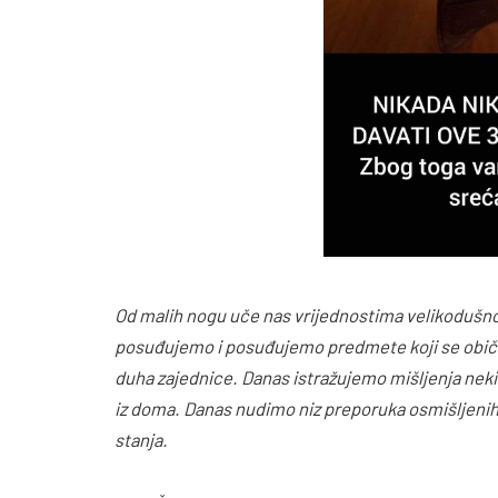
Od malih nogu uče nas vrijednostima velikodušnosti
posuđujemo i posuđujemo predmete koji se običn
duha zajednice. Danas istražujemo mišljenja neki
iz doma. Danas nudimo niz preporuka osmišljenih
stanja.