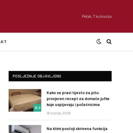
Petak, 7 kolovoza
AKT
POSLJEDNJE OBJAVLJENO
Kako se pravi tijesto za pitu:
provjeren recept za domaće jufke
koje uspijevaju i početnicima
10.0
16 srpnja, 2026
Na klimi postoji skrivena funkcija