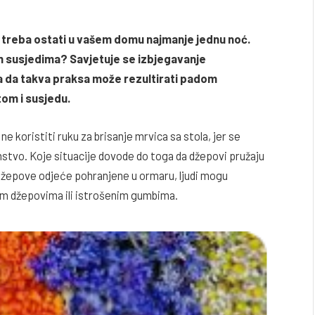
os treba ostati u vašem domu najmanje jednu noć.
im susjedima? Savjetuje se izbjegavanje
tra da takva praksa može rezultirati padom
tom i susjedu.
ne koristiti ruku za brisanje mrvica sa stola, jer se
stvo. Koje situacije dovode do toga da džepovi pružaju
 džepove odjeće pohranjene u ormaru, ljudi mogu
nim džepovima ili istrošenim gumbima.