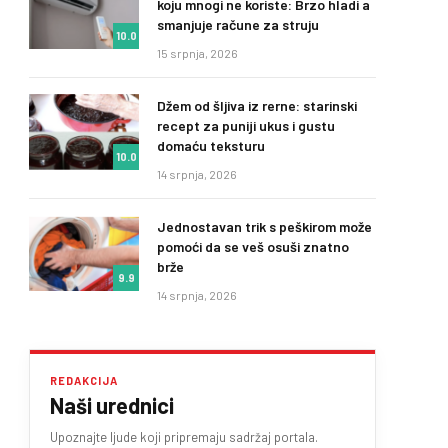
koju mnogi ne koriste: Brzo hladi a
smanjuje račune za struju
10.0
15 srpnja, 2026
Džem od šljiva iz rerne: starinski
recept za puniji ukus i gustu
domaću teksturu
10.0
14 srpnja, 2026
Jednostavan trik s peškirom može
pomoći da se veš osuši znatno
brže
9.9
14 srpnja, 2026
REDAKCIJA
Naši urednici
Upoznajte ljude koji pripremaju sadržaj portala.