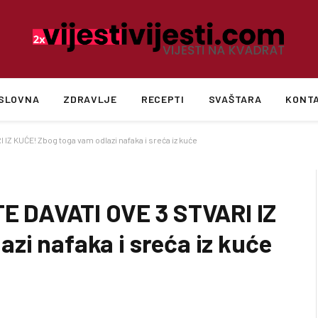
SLOVNA
ZDRAVLJE
RECEPTI
SVAŠTARA
KONT
Z KUĆE! Zbog toga vam odlazi nafaka i sreća iz kuće
 DAVATI OVE 3 STVARI IZ
zi nafaka i sreća iz kuće