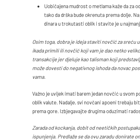
Uobičajena mudrost o metlama kaže da za od
tako da drška bude okrenuta prema dolje. Na
dinara u trokutasti oblik i stavite je u najman
Osim toga, dobra je ideja staviti novčić za sreću u
ikada primili ili novčić koji vam je dao netko veli
transakcije jer djeluje kao talisman koji predstav
može dovesti do negativnog ishoda da novac posta
vama.
Važno je uvijek imati barem jedan novčić u svom po
oblik valute. Nadalje, svi novčani apoeni trebaju b
prema gore. Izbjegavajte drugima oduzimati rados
Zarada od kockanja, dobit od neetičkih postupak
ispunjenja. Predlaže se da ovu zaradu donirate oni