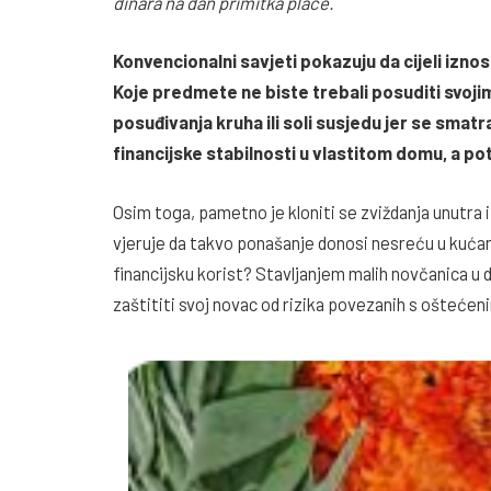
dinara na dan primitka plaće.
Konvencionalni savjeti pokazuju da cijeli izn
Koje predmete ne biste trebali posuditi svoj
posuđivanja kruha ili soli susjedu jer se sma
financijske stabilnosti u vlastitom domu, a po
Osim toga, pametno je kloniti se zviždanja unutra i 
vjeruje da takvo ponašanje donosi nesreću u kućan
financijsku korist? Stavljanjem malih novčanica u
zaštititi svoj novac od rizika povezanih s ošteće