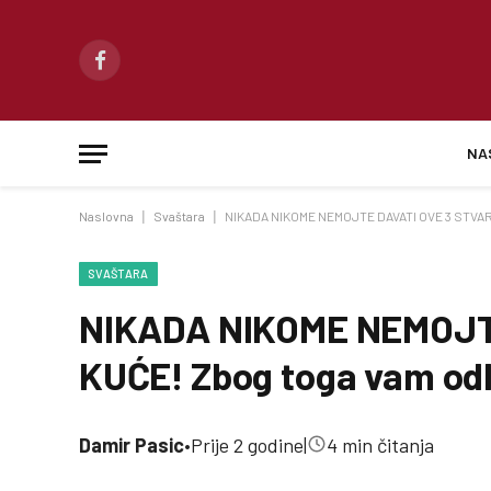
Facebook
NA
Naslovna
|
Svaštara
|
NIKADA NIKOME NEMOJTE DAVATI OVE 3 STVARI I
SVAŠTARA
NIKADA NIKOME NEMOJTE
KUĆE! Zbog toga vam odla
Damir Pasic
•
Prije 2 godine
|
4 min čitanja