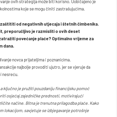
avanje ovih strategija može biti korisno. Uobičajeno je
 okolnostima koje se mogu činiti zastrašujućima.
aštititi od negativnih utjecaja i štetnih čimbenika.
t, preporučljivo je razmisliti o ovih deset
i zatražiti povećanje plaće? Optimalno vrijeme za
om dana.
vanje novca prijateljima i poznanicima.
nsakcije najbolje provoditi ujutro, jer se vjeruje da
ći nesreću.
, a ključno je pružiti pouzdaniju financijsku pomoć
ti osjećaj zajedničke prednosti, motivirajući
ličite načine. Bitna je trenutna prilagodba plaće. Kako
ašom lokacijom, savjetuje se izbjegavanje potrošnje