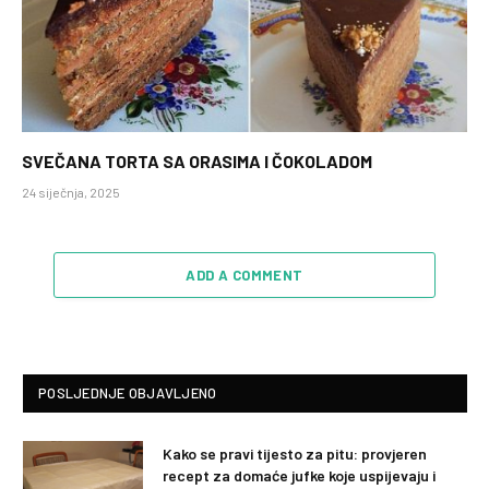
SVEČANA TORTA SA ORASIMA I ČOKOLADOM
24 siječnja, 2025
ADD A COMMENT
POSLJEDNJE OBJAVLJENO
Kako se pravi tijesto za pitu: provjeren
recept za domaće jufke koje uspijevaju i