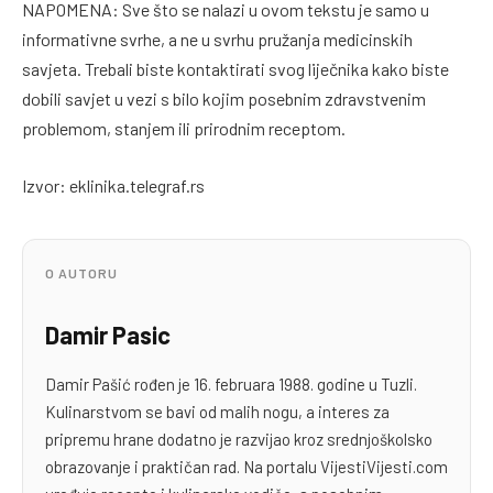
NAPOMENA: Sve što se nalazi u ovom tekstu je samo u
informativne svrhe, a ne u svrhu pružanja medicinskih
savjeta. Trebali biste kontaktirati svog liječnika kako biste
dobili savjet u vezi s bilo kojim posebnim zdravstvenim
problemom, stanjem ili prirodnim receptom.
Izvor: eklinika.telegraf.rs
O AUTORU
Damir Pasic
Damir Pašić rođen je 16. februara 1988. godine u Tuzli.
Kulinarstvom se bavi od malih nogu, a interes za
pripremu hrane dodatno je razvijao kroz srednjoškolsko
obrazovanje i praktičan rad. Na portalu VijestiVijesti.com