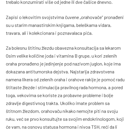
trebalo konzumirati više od jedne ili dve čašice dnevno.
Zapisi o lekovitim svojstvima čuvene „orahovače“ pronađeni
su u starim manastirskim knjigama, beleškama vidara,
travara, ali i kolekcionara i poznavalaca pića.
Za bolesnu štitinu žlezdu obavezna konsultacija sa lekarom
Osim velike količine joda i vitamina B grupe, u kori zelenih
oraha pronađeno je jedinjenje pod nazivom juglon, koje ima
dokazana antitumorska dejstva. Najstarija zdravstvena
namena likera od zelenih oraha i orahove rakije je pomoć radu
štitaste žlezde i stimulacija pravilnog rada hormona, a pored
toga, vekovima se koriste za probavne probleme i bolje
zdravlje digestivnog trakta. Ukoliko imate problem sa
štitnom žlezdom, orahovaču nikako nemojte piti na svoju
ruku, već se prvo konsultujte sa svojim endokrinologom, koji
će vam, na osnovu statusa hormona i nivoa TSH, reći da li