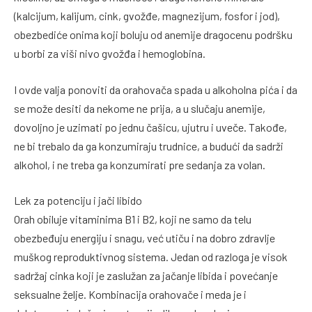
(kalcijum, kalijum, cink, gvožđe, magnezijum, fosfor i jod),
obezbediće onima koji boluju od anemije dragocenu podršku
u borbi za viši nivo gvožđa i hemoglobina.
I ovde valja ponoviti da orahovača spada u alkoholna pića i da
se može desiti da nekome ne prija, a u slučaju anemije,
dovoljno je uzimati po jednu čašicu, ujutru i uveče. Takođe,
ne bi trebalo da ga konzumiraju trudnice, a budući da sadrži
alkohol, i ne treba ga konzumirati pre sedanja za volan.
Lek za potenciju i jači libido
Orah obiluje vitaminima B1 i B2, koji ne samo da telu
obezbeđuju energiju i snagu, već utiču i na dobro zdravlje
muškog reproduktivnog sistema. Jedan od razloga je visok
sadržaj cinka koji je zaslužan za jačanje libida i povećanje
seksualne želje. Kombinacija orahovače i meda je i