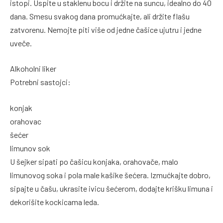
istopi. Uspite u staklenu bocu i držite na suncu, idealno do 40
dana. Smesu svakog dana promućkajte, ali držite flašu
zatvorenu. Nemojte piti više od jedne čašice ujutru i jedne
uveče.
Alkoholni liker
Potrebni sastojci:
konjak
orahovac
šećer
limunov sok
U šejker sipati po čašicu konjaka, orahovače, malo
limunovog soka i pola male kašike šećera. Izmućkajte dobro,
sipajte u čašu, ukrasite ivicu šećerom, dodajte krišku limuna i
dekorišite kockicama leda.