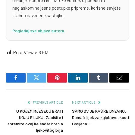
uređuje recepte i kulinarske vodiče, s posebnim
naglaskom na jasne postupke pripreme, korisne savjete
i tačno navedene sastojke.
Pogledaj sve objave autora
Post Views:
6.613
Facebook
Twitter
Pinterest
LinkedIn
Tumblr
Email
PREVIOUS ARTICLE
NEXT ARTICLE
U KOJEM MJESECU BRATI
SAMO DVIJE KAŠIKE DNEVNO:
KOJU BILJKU: Zapišite i
Domaći lijek za zglobove, kosti
spremite ovaj kalendar branja
i koljena…
ljekovitog bilja