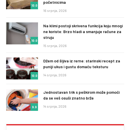
početnicima
10.0
16 srpnja, 2026
Na klimi postoji skrivena funkcija koju mnogi
ne koriste: Brzo hladi a smanjuje račune za
struju
10.0
15 srpnja, 2026
Džem od šljiva iz rerne: starinski recept za
puniji ukus i gustu domaću teksturu
14 srpnja, 2026
10.0
Jednostavan trik s peškirom može pomoći
da se veš osuši znatno brže
14 srpnja, 2026
9.9