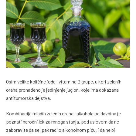
Osim velike količine joda i vitamina B grupe, u kori zelenih
oraha pronađeno je jedinjenje juglon, koje ima dokazana
antitumorska dejstva.
Kombinacija mladih zelenih oraha i alkohola od davnina je
poznati narodni lek za mnoga stanja, pod uslovom da ne
zaboravite da se ipak radi o alkoholnom piću, i da ne bi