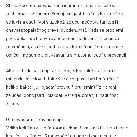
Stres, kao i neredovna i loša ishrana najčešći su uzroci
problema sa želucem. Prednjače gastritis i čir, koji može da
se javi na osetljivoj sluzokoži želuca, početku tankog ili
dnavaestopalačnog creva (duodenuma). Kada se problemi
jave, dolazi do bolova u abdomenu, nadutosti, mučnine i
povraćanja, a zeleni orahovac, u kombinaciji sa medom je
odličan, ne samo u olakšavanju simptoma, već i u prevenciji.
Ako dođe do bakterijske infekcije, kompleks vitamina i
minerala će delovati tako što će napasti bakterije (čak i
heliko-bakteriju), ojačati crevnu floru, smiriti iziritirani
želudac, poboljšati i olakšati varenje, smanjiti nadutost i
žgaravicu.
Orahovačom protiv anemije
Velika količina vitamina kompleksa B, zatim C i E, kao i folne
kiseline, uz Omega 3 masnoće i druge korisne minerale