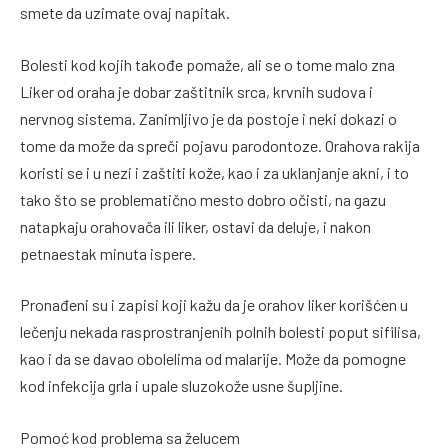
smete da uzimate ovaj napitak.
Bolesti kod kojih takođe pomaže, ali se o tome malo zna
Liker od oraha je dobar zaštitnik srca, krvnih sudova i
nervnog sistema. Zanimljivo je da postoje i neki dokazi o
tome da može da spreči pojavu parodontoze. Orahova rakija
koristi se i u nezi i zaštiti kože, kao i za uklanjanje akni, i to
tako što se problematično mesto dobro očisti, na gazu
natapkaju orahovača ili liker, ostavi da deluje, i nakon
petnaestak minuta ispere.
Pronađeni su i zapisi koji kažu da je orahov liker korišćen u
lečenju nekada rasprostranjenih polnih bolesti poput sifilisa,
kao i da se davao obolelima od malarije. Može da pomogne
kod infekcija grla i upale sluzokože usne šupljine.
Pomoć kod problema sa želucem