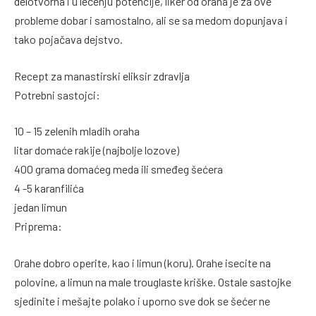
delotvorna i u lečenju potencije, liker od oraha je za ove
probleme dobar i samostalno, ali se sa medom dopunjava i
tako pojačava dejstvo.
Recept za manastirski eliksir zdravlja
Potrebni sastojci:
10 – 15 zelenih mladih oraha
litar domaće rakije (najbolje lozove)
400 grama domaćeg meda ili smeđeg šećera
4 -5 karanfilića
jedan limun
Priprema:
Orahe dobro operite, kao i limun (koru). Orahe isecite na
polovine, a limun na male trouglaste kriške. Ostale sastojke
sjedinite i mešajte polako i uporno sve dok se šećer ne