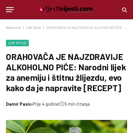
Naslovna
|
Life Style
|
ORAHOVAČA JE NAJZDRAVIJE ALKOHOLNO PIĆE: Narodni lijek za anemiju i štitnu žlijezdu, evo kako da je napravite [RECEPT]
LIFE STYLE
ORAHOVAČA JE NAJZDRAVIJE
ALKOHOLNO PIĆE: Narodni lijek
za anemiju i štitnu žlijezdu, evo
kako da je napravite [RECEPT]
Damir Pasic
•
Prije 4 godine
|
5 min čitanja