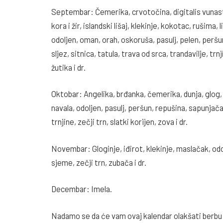
Septembar: Čemerika, crvotočina, digitalis vunasti,
kora i žir, islandski lišaj, klekinje, kokotac, rušima
odoljen, oman, orah, oskoruša, pasulj, pelen, peršun,
sljez, sitnica, tatula, trava od srca, trandavilje, trnj
žutika i dr.
Oktobar: Angelika, brđanka, čemerika, dunja, glog, i
navala, odoljen, pasulj, peršun, repušina, sapunjača, 
trnjine, zečji trn, slatki korijen, zova i dr.
Novembar: Gloginje, iđirot, klekinje, maslačak, od
sjeme, zečji trn, zubača i dr.
Decembar: Imela.
Nadamo se da će vam ovaj kalendar olakšati berbu