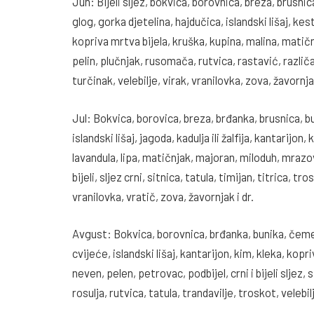
Jun: Bijeli sljez, bokvica, borovnica, breza, brusnica
glog, gorka djetelina, hajdučica, islandski lišaj, ke
kopriva mrtva bijela, kruška, kupina, malina, matičn
pelin, plučnjak, rusomača, rutvica, rastavić, različak,
turčinak, velebilje, virak, vranilovka, zova, žavornjak
Jul: Bokvica, borovica, breza, brđanka, brusnica, bu
islandski lišaj, jagoda, kadulja ili žalfija, kantarijo
lavandula, lipa, matičnjak, majoran, miloduh, mrazova
bijeli, sljez crni, sitnica, tatula, timijan, titrica, tr
vranilovka, vratič, zova, žavornjak i dr.
Avgust: Bokvica, borovnica, brđanka, bunika, čemer
cvijeće, islandski lišaj, kantarijon, kim, kleka, ko
neven, pelen, petrovac, podbijel, crni i bijeli sljez,
rosulja, rutvica, tatula, trandavilje, troskot, velebilj