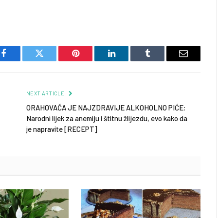
Facebook
Twitter
Pinterest
LinkedIn
Tumblr
Email
NEXT ARTICLE
ORAHOVAČA JE NAJZDRAVIJE ALKOHOLNO PIĆE:
Narodni lijek za anemiju i štitnu žlijezdu, evo kako da
je napravite [RECEPT]