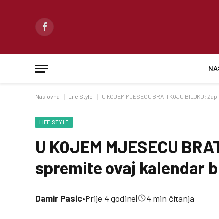
Facebook
NA
Naslovna
|
Life Style
|
U KOJEM MJESECU BRATI KOJU BILJKU: Zapišite
LIFE STYLE
U KOJEM MJESECU BRATI 
spremite ovaj kalendar br
Damir Pasic
•
Prije 4 godine
|
4 min čitanja