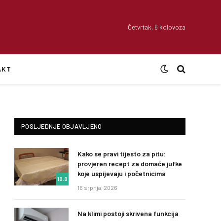
Četvrtak, 6 kolovoza
AKT
POSLJEDNJE OBJAVLJENO
Kako se pravi tijesto za pitu:
provjeren recept za domaće jufke
koje uspijevaju i početnicima
10.0
16 srpnja, 2026
Na klimi postoji skrivena funkcija