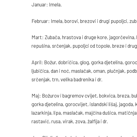
Januar: Imela.
Februar: Imela, borovi, brezovi i drugi pupoljci, zub
Mart: Zubača, hrastova i druge kore, jagorčevina, ko
repušina, srčenjak, pupoljci od topole, breze i drug
April: Božur, dobričica, glog, gorka djetelina, goroc
ljubičica, dan i noć, maslačak, oman, plučnjak, podbi
srčenjak, trn, velika badrenika i dr.
Maj: Božurov i bagremov cvijet, bokvica, breza, buh
gorka djetelina, gorocvijet, islandski lišaj, jagoda
lazarkinja, lipa, maslačak, majčina dušica, matičnj
rastavić, rusa, virak, zova, žalfija i dr.