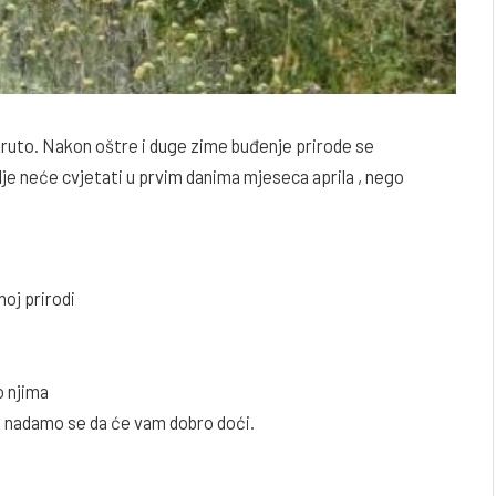
kruto. Nakon oštre i duge zime buđenje prirode se
lje neće cvjetati u prvim danima mjeseca aprila , nego
noj prirodi
o njima
, nadamo se da će vam dobro doći.