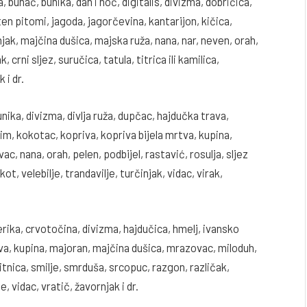
, buhač, bunika, dan i noć, digitalis, divizma, dobričica,
sten pitomi, jagoda, jagorčevina, kantarijon, kičica,
jak, majčina dušica, majska ruža, nana, nar, neven, orah,
 crni sljez, suručica, tatula, titrica ili kamilica,
 i dr.
nika, divizma, divlja ruža, dupčac, hajdučka trava,
n, kim, kokotac, kopriva, kopriva bijela mrtva, kupina,
c, nana, orah, pelen, podbijel, rastavić, rosulja, sljez
oskot, velebilje, trandavilje, turčinjak, vidac, virak,
ika, crvotočina, divizma, hajdučica, hmelj, ivansko
priva, kupina, majoran, majčina dušica, mrazovac, miloduh,
 sitnica, smilje, smrduša, srcopuc, razgon, različak,
e, vidac, vratič, žavornjak i dr.