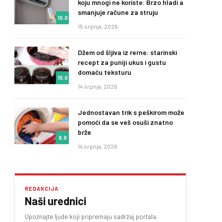
koju mnogi ne koriste: Brzo hladi a
smanjuje račune za struju
10.0
15 srpnja, 2026
Džem od šljiva iz rerne: starinski
recept za puniji ukus i gustu
domaću teksturu
10.0
14 srpnja, 2026
Jednostavan trik s peškirom može
pomoći da se veš osuši znatno
brže
9.9
14 srpnja, 2026
REDAKCIJA
Naši urednici
Upoznajte ljude koji pripremaju sadržaj portala.