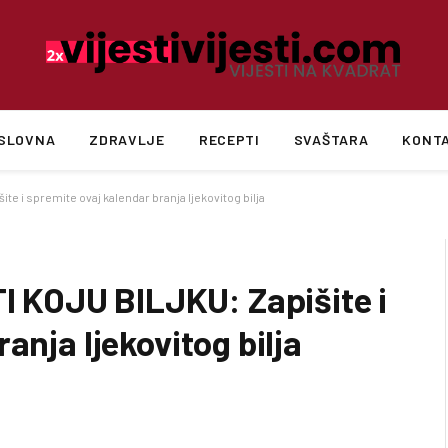
SLOVNA
ZDRAVLJE
RECEPTI
SVAŠTARA
KONT
 i spremite ovaj kalendar branja ljekovitog bilja
KOJU BILJKU: Zapišite i
anja ljekovitog bilja