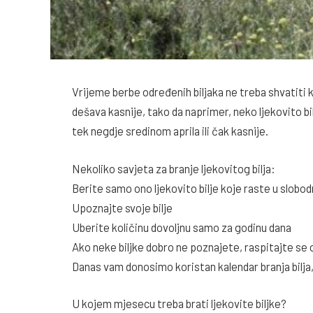
Vrijeme berbe određenih biljaka ne treba shvatiti 
dešava kasnije, tako da naprimer, neko ljekovito bi
tek negdje sredinom aprila ili čak kasnije.
Nekoliko savjeta za branje ljekovitog bilja:
Berite samo ono ljekovito bilje koje raste u slobod
Upoznajte svoje bilje
Uberite količinu dovoljnu samo za godinu dana
Ako neke biljke dobro ne poznajete, raspitajte se 
Danas vam donosimo koristan kalendar branja bilja
U kojem mjesecu treba brati ljekovite biljke?