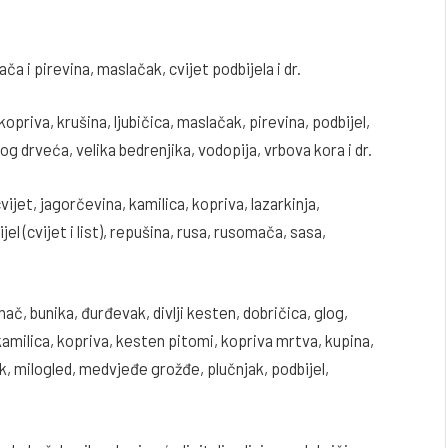
ača i pirevina, maslačak, cvijet podbijela i dr.
priva, krušina, ljubičica, maslačak, pirevina, podbijel,
og drveća, velika bedrenjika, vodopija, vrbova kora i dr.
vijet, jagorčevina, kamilica, kopriva, lazarkinja,
jel (cvijet i list), repušina, rusa, rusomača, sasa,
ač, bunika, đurđevak, divlji kesten, dobričica, glog,
, kamilica, kopriva, kesten pitomi, kopriva mrtva, kupina,
ak, milogled, medvjeđe grožđe, plučnjak, podbijel,