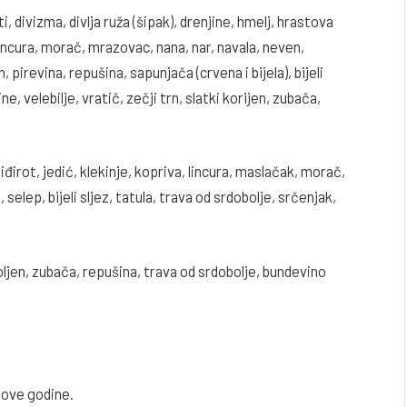
 divizma, divlja ruža (šipak), drenjine, hmelj, hrastova
, lincura, morač, mrazovac, nana, nar, navala, neven,
 pirevina, repušina, sapunjača (crvena i bijela), bijeli
ine, velebilje, vratič, zečji trn, slatki korijen, zubača,
đirot, jedić, klekinje, kopriva, lincura, maslačak, morač,
selep, bijeli sljez, tatula, trava od srdobolje, srčenjak,
oljen, zubača, repušina, trava od srdobolje, bundevino
 ove godine.