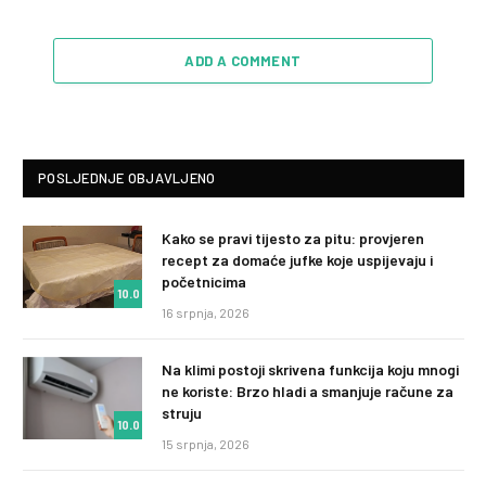
ADD A COMMENT
POSLJEDNJE OBJAVLJENO
Kako se pravi tijesto za pitu: provjeren
recept za domaće jufke koje uspijevaju i
početnicima
10.0
16 srpnja, 2026
Na klimi postoji skrivena funkcija koju mnogi
ne koriste: Brzo hladi a smanjuje račune za
struju
10.0
15 srpnja, 2026