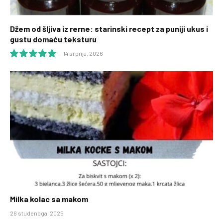
Džem od šljiva iz rerne: starinski recept za puniji ukus i
gustu domaću teksturu
14 srpnja, 2026
10.0
Milka kolac sa makom
26 studenoga, 2025