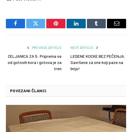
Facebook
Twitter
Pinterest
LinkedIn
Tumblr
Email
PREVIOUS ARTICLE
NEXT ARTICLE
ZELJANICA ZA 5: Priprema se
LEDENE KOCKE BEZ PEČENJA:
od gotovih kora i gotova je za
Savršene za one koji paze na
tren
liniju!
POVEZANI ČLANCI