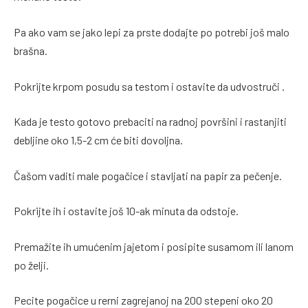
Pa ako vam se jako lepi za prste dodajte po potrebi još malo
brašna.
Pokrijte krpom posudu sa testom i ostavite da udvostruči .
Kada je testo gotovo prebaciti na radnoj površini i rastanjiti
debljine oko 1,5-2 cm će biti dovoljna.
Čašom vaditi male pogačice i stavljati na papir za pečenje.
Pokrijte ih i ostavite još 10-ak minuta da odstoje.
Premažite ih umućenim jajetom i posipite susamom ili lanom
po želji.
Pecite pogačice u rerni zagrejanoj na 200 stepeni oko 20