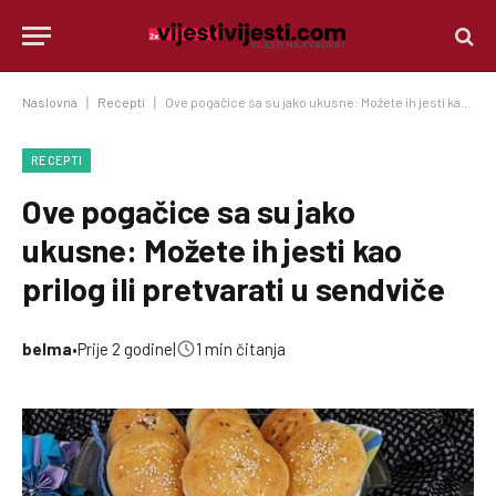
Naslovna
|
Recepti
|
Ove pogačice sa su jako ukusne: Možete ih jesti kao prilog ili pretvarati u sendviče
RECEPTI
Ove pogačice sa su jako
ukusne: Možete ih jesti kao
prilog ili pretvarati u sendviče
belma
•
Prije 2 godine
|
1 min čitanja