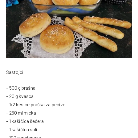
Sastojci
– 500 g brašna
– 20 g kvasca
– 1/2 kesice praška za pecivo
– 250 ml mleka
– 1 kašičica šećera
– 1 kašičica soli
– 100 g majoneza