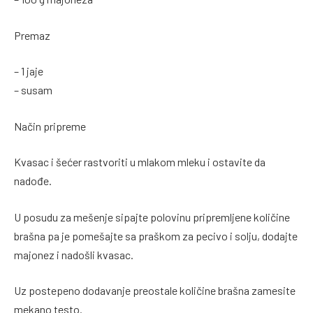
Premaz
– 1 jaje
– susam
Način pripreme
Kvasac i šećer rastvoriti u mlakom mleku i ostavite da
nadođe.
U posudu za mešenje sipajte polovinu pripremljene količine
brašna pa je pomešajte sa praškom za pecivo i solju, dodajte
majonez i nadošli kvasac.
Uz postepeno dodavanje preostale količine brašna zamesite
mekano testo.