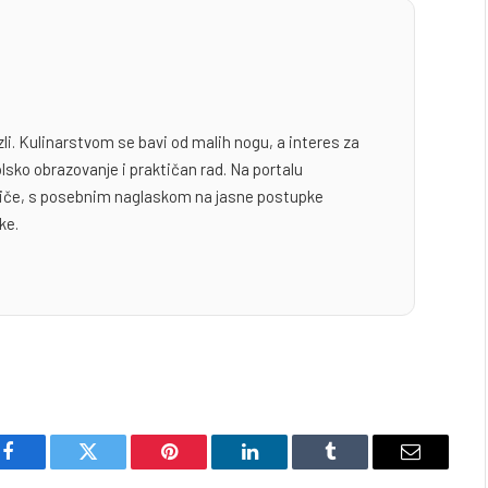
zli. Kulinarstvom se bavi od malih nogu, a interes za
lsko obrazovanje i praktičan rad. Na portalu
odiče, s posebnim naglaskom na jasne postupke
ke.
Facebook
Twitter
Pinterest
LinkedIn
Tumblr
Email