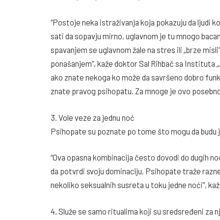
“Postoje neka istraživanja koja pokazuju da ljudi
sati da sopavju mirno, uglavnom je tu mnogo bacanj
spavanjem se uglavnom žale na stres ili „brze misl
ponašanjem”, kaže doktor Sal Rihbač sa Institut
ako znate nekoga ko može da savršeno dobro funkc
znate pravog psihopatu. Za mnoge je ovo posebno 
3. Vole veze za jednu noć
Psihopate su poznate po tome što mogu da budu ja
“Ova opasna kombinacija često dovodi do dugih no
da potvrdi svoju dominaciju. Psihopate traže razn
nekoliko seksualnih susreta u toku jedne noći”, ka
4. Služe se samo ritualima koji su sredsređeni za nj