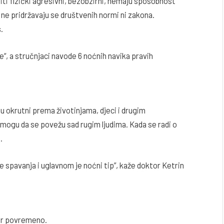
ti fizički agresivni, bezobzirni, nemaju sposobnost
i. ne pridržavaju se društvenih normi ni zakona.
.
“, a stručnjaci navode 6 noćnih navika pravih
 okrutni prema životinjama, djeci i drugim
mogu da se povežu sad rugim ljudima. Kada se radi o
.
 spavanja i uglavnom je noćni tip”, kaže doktor Ketrin
bar povremeno.