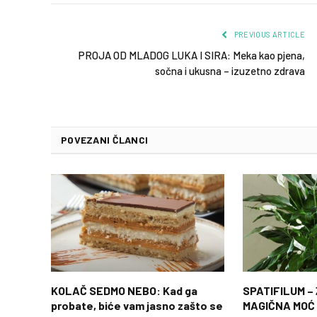
PREVIOUS ARTICLE
PROJA OD MLADOG LUKA I SIRA: Meka kao pjena,
sočna i ukusna – izuzetno zdrava
POVEZANI ČLANCI
KOLAČ SEDMO NEBO: Kad ga
SPATIFILUM –
probate, biće vam jasno zašto se
MAGIČNA MOĆ