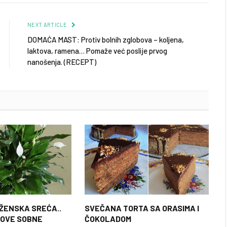
NEXT ARTICLE
DOMAĆA MAST: Protiv bolnih zglobova – koljena,
laktova, ramena… Pomaže već poslije prvog
nanošenja. (RECEPT)
 ŽENSKA SREĆA..
SVEČANA TORTA SA ORASIMA I
 OVE SOBNE
ČOKOLADOM