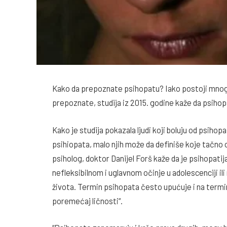
Kako da prepoznate psihopatu? Iako postoji mnogo
prepoznate, studija iz 2015. godine kaže da psihop
Kako je studija pokazala ljudi koji boluju od psihopa
psihiopata, malo njih može da definiše koje tačno 
psiholog, doktor Danijel Forš kaže da je psihopatija
nefleksibilnom i uglavnom očinje u adolescenciji i
života. Termin psihopata često upućuje i na termin 
poremećaj ličnosti“.