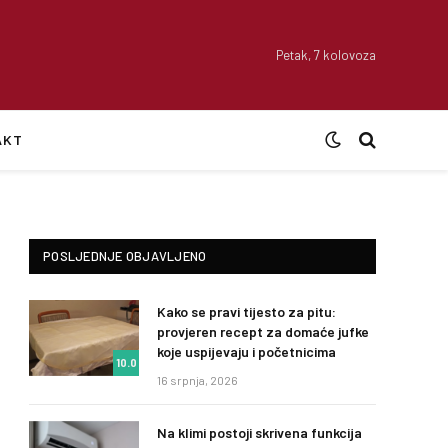
Petak, 7 kolovoza
AKT
POSLJEDNJE OBJAVLJENO
Kako se pravi tijesto za pitu:
provjeren recept za domaće jufke
koje uspijevaju i početnicima
10.0
16 srpnja, 2026
Na klimi postoji skrivena funkcija