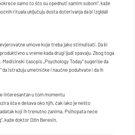
 pokreće samo to što su opednuti samim sobom”, kaže
nih rituala uključuju dosta doterivanja da bi izgldali
evjerovatne umove koje treba jako stimulisati. Da bi
i produktivno u vreme kada drugi ljudi spavaju. Zbog toga
a. Medicinski časopis „Psychology Today“ sugeriše da
“ da istražuju umetničke i naučne poduhvate i da ih
m je interesantan u tom momentu
bzira šta e dešava oko njih, čak iako je nešto
zadatak koji ih trenutno zanima. Psihopata neće
, kaže doktor Džin Beresin.