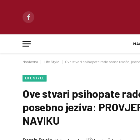
Facebook
NA
Naslovna
|
Life Style
|
Ove stvari psihopate rade samo uveče, jedna
LIFE STYLE
Ove stvari psihopate rad
posebno jeziva: PROVJER
NAVIKU