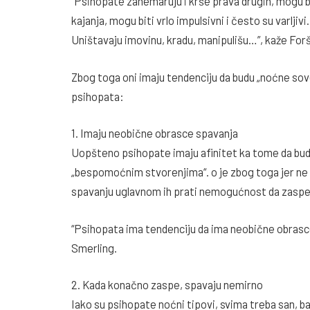
“Psihopate zanemaruju i krše prava drugih, mogu bi
kajanja, mogu biti vrlo impulsivni i često su varljiv
Uništavaju imovinu, kradu, manipulišu…”, kaže Forš
Zbog toga oni imaju tendenciju da budu „noćne sove
psihopata:
1. Imaju neobične obrasce spavanja
Uopšteno psihopate imaju afinitet ka tome da budu
„bespomoćnim stvorenjima“. o je zbog toga jer ne 
spavanju uglavnom ih prati nemogućnost da zaspe
“Psihopata ima tendenciju da ima neobične obrasce
Smerling.
2. Kada konačno zaspe, spavaju nemirno
Iako su psihopate noćni tipovi, svima treba san, 