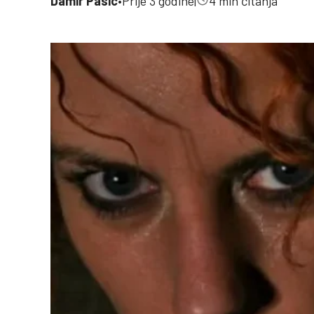
Damir Pasic
•
Prije 3 godine
|
4 min čitanja