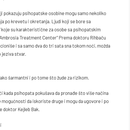
 koji pokazuju psihopatske osobine mogu samo nekoliko
a po krevetu i okretanja. Ljudi koji se bore sa
i“ koje su karakteristične za osobe sa psihopatskim
a „Ambrosia Treatment Center“ Prema doktoru Rihbaču
ioniše i sa samo dva do tri sata sna tokom noći, možda
jeziva stvar.
ko šarmantni i po tome što žude za rizikom.
ći kada psihopata pokušava da pronađe što više načina
e mogućnosti da iskoriste druge i mogu da ugovore i po
že doktor Kejleb Bak.
i