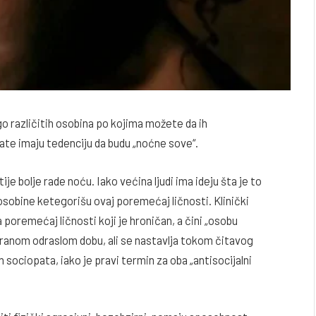
 različitih osobina po kojima možete da ih
ate imaju tedenciju da budu „noćne sove“.
tije bolje rade noću. Iako većina ljudi ima ideju šta je to
osobine ketegorišu ovaj poremećaj ličnosti. Klinički
 poremećaj ličnosti koji je hroničan, a čini „osobu
li ranom odraslom dobu, ali se nastavlja tokom čitavog
sociopata, iako je pravi termin za oba „antisocijalni