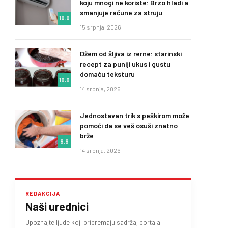
koju mnogi ne koriste: Brzo hladi a
smanjuje račune za struju
10.0
15 srpnja, 2026
Džem od šljiva iz rerne: starinski
recept za puniji ukus i gustu
domaću teksturu
10.0
14 srpnja, 2026
Jednostavan trik s peškirom može
pomoći da se veš osuši znatno
brže
9.9
14 srpnja, 2026
REDAKCIJA
Naši urednici
Upoznajte ljude koji pripremaju sadržaj portala.