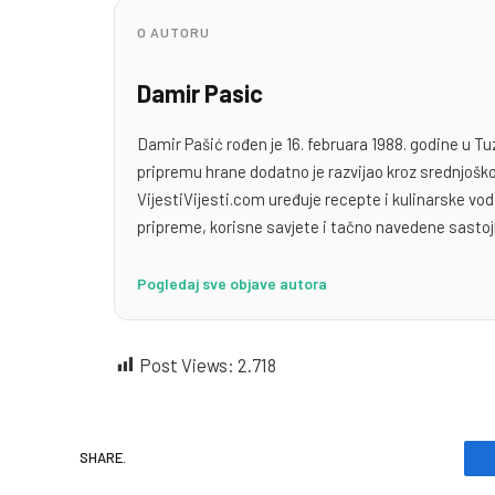
O AUTORU
Damir Pasic
Damir Pašić rođen je 16. februara 1988. godine u Tu
pripremu hrane dodatno je razvijao kroz srednjoško
VijestiVijesti.com uređuje recepte i kulinarske v
pripreme, korisne savjete i tačno navedene sastoj
Pogledaj sve objave autora
Post Views:
2.718
SHARE.