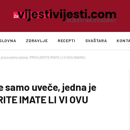
SLOVNA
ZDRAVLJE
RECEPTI
SVAŠTARA
KONT
 je posebno jeziva: PROVJERITE IMATE LI VI OVU NAVIKU
e samo uveče, jedna je
ITE IMATE LI VI OVU