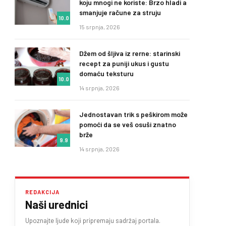
koju mnogi ne koriste: Brzo hladi a
smanjuje račune za struju
10.0
15 srpnja, 2026
Džem od šljiva iz rerne: starinski
recept za puniji ukus i gustu
domaću teksturu
10.0
14 srpnja, 2026
Jednostavan trik s peškirom može
pomoći da se veš osuši znatno
brže
9.9
14 srpnja, 2026
REDAKCIJA
Naši urednici
Upoznajte ljude koji pripremaju sadržaj portala.