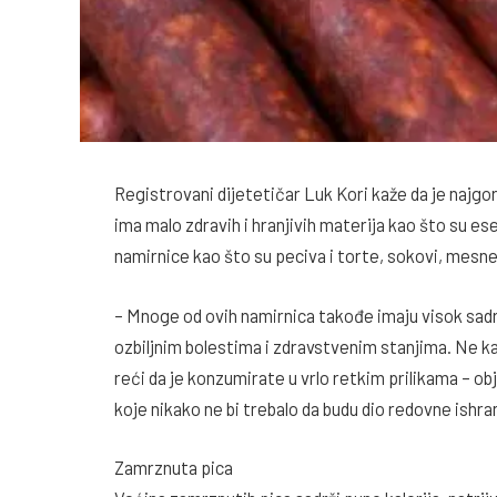
Registrovani dijetetičar Luk Kori kaže da je najgor
ima malo zdravih i hranjivih materija kao što su esen
namirnice kao što su peciva i torte, sokovi, mesn
– Mnoge od ovih namirnica takođe imaju visok sadr
ozbiljnim bolestima i zdravstvenim stanjima. Ne ka
reći da je konzumirate u vrlo retkim prilikama – ob
koje nikako ne bi trebalo da budu dio redovne ishra
Zamrznuta pica