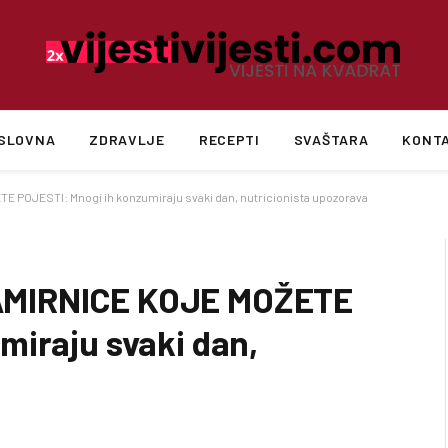
SLOVNA
ZDRAVLJE
RECEPTI
SVAŠTARA
KONT
POJESTI: Mnogi ih konzumiraju svaki dan, nutricionista upozorava
AMIRNICE KOJE MOŽETE
miraju svaki dan,