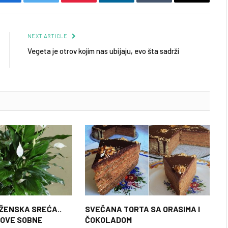
Facebook
Twitter
Pinterest
LinkedIn
Tumblr
Email
NEXT ARTICLE
Vegeta je otrov kojim nas ubijaju, evo šta sadrži
 ŽENSKA SREĆA..
SVEČANA TORTA SA ORASIMA I
 OVE SOBNE
ČOKOLADOM