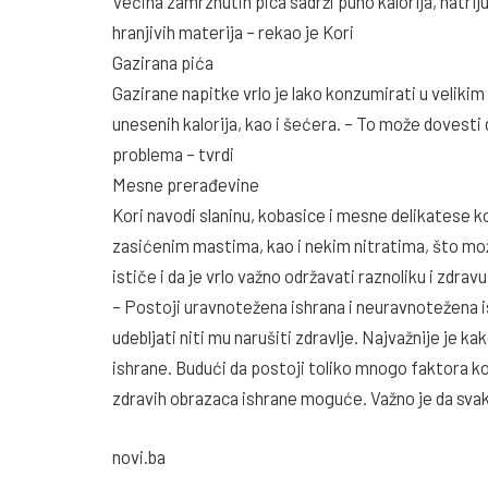
Većina zamrznutih pica sadrži puno kalorija, natrij
hranjivih materija – rekao je Kori
Gazirana pića
Gazirane napitke vrlo je lako konzumirati u velikim
unesenih kalorija, kao i šećera. – To može dovesti
problema – tvrdi
Mesne prerađevine
Kori navodi slaninu, kobasice i mesne delikatese k
zasićenim mastima, kao i nekim nitratima, što mož
ističe i da je vrlo važno održavati raznoliku i zdra
– Postoji uravnotežena ishrana i neuravnotežena 
udebljati niti mu narušiti zdravlje. Najvažnije je k
ishrane. Budući da postoji toliko mnogo faktora ko
zdravih obrazaca ishrane moguće. Važno je da svako
novi.ba