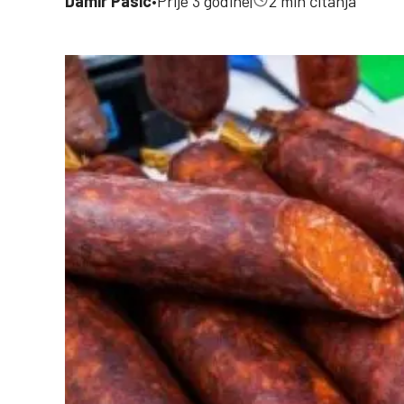
Damir Pasic
•
Prije 3 godine
|
2 min čitanja