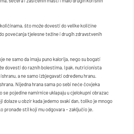
uma, šećera i zasićenih masti i malo drugih korisnih
 količinama, što može dovesti do velike količine
 do povećanja tjelesne težine i drugih zdravstvenih
oje ne samo da imaju puno kalorija, nego su bogati
e dovesti do raznih bolestima. Ipak, nutricionista
vu ishranu, a ne samo izbjegavati određenu hranu.
ishrana. Nijedna hrana sama po sebi neće čovjeka
ako se pojedine namirnice uklapaju u cjelokupni obrazac
ji dolaze u obzir kada jedemo svaki dan, toliko je mnogo
 pronađe stil koji mu odgovara – zaključio je.