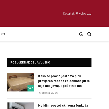
Četvrtak, 6 kolovoza
AKT
POSLJEDNJE OBJAVLJENO
Kako se pravi tijesto za pitu:
provjeren recept za domaće jufke
koje uspijevaju i početnicima
10.0
16 srpnja, 2026
Na klimi postoji skrivena funkcija