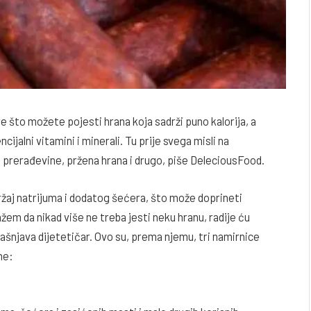
e što možete pojesti hrana koja sadrži puno kalorija, a
cijalni vitamini i minerali. Tu prije svega misli na
e prerađevine, pržena hrana i drugo, piše DeleciousFood.
žaj natrijuma i dodatog šećera, što može doprineti
žem da nikad više ne treba jesti neku hranu, radije ću
jašnjava dijetetičar. Ovo su, prema njemu, tri namirnice
ne: