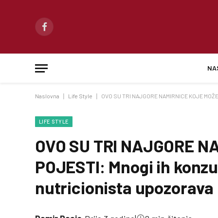
Facebook
NA
Naslovna
|
Life Style
|
OVO SU TRI NAJGORE NAMIRNICE KOJE MOŽETE 
LIFE STYLE
OVO SU TRI NAJGORE N
POJESTI: Mnogi ih konzu
nutricionista upozorava