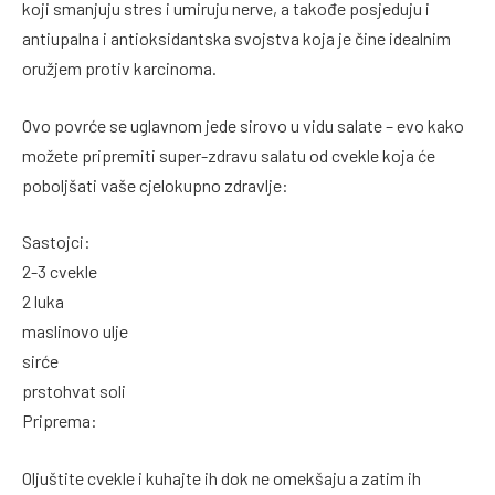
koji smanjuju stres i umiruju nerve, a takođe posjeduju i
antiupalna i antioksidantska svojstva koja je čine idealnim
oružjem protiv karcinoma.
Ovo povrće se uglavnom jede sirovo u vidu salate – evo kako
možete pripremiti super-zdravu salatu od cvekle koja će
poboljšati vaše cjelokupno zdravlje:
Sastojci:
2-3 cvekle
2 luka
maslinovo ulje
sirće
prstohvat soli
Priprema:
Oljuštite cvekle i kuhajte ih dok ne omekšaju a zatim ih