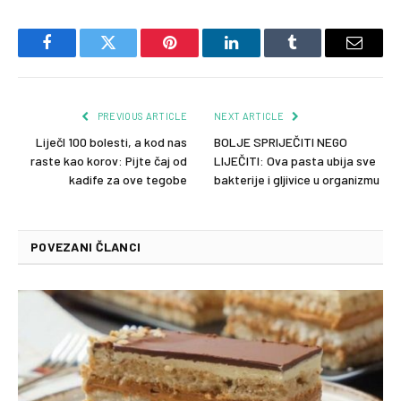
Facebook
Twitter
Pinterest
LinkedIn
Tumblr
Email
PREVIOUS ARTICLE
NEXT ARTICLE
LiječI 100 bolesti, a kod nas
BOLJE SPRIJEČITI NEGO
raste kao korov: Pijte čaj od
LIJEČITI: Ova pasta ubija sve
kadife za ove tegobe
bakterije i gljivice u organizmu
POVEZANI ČLANCI