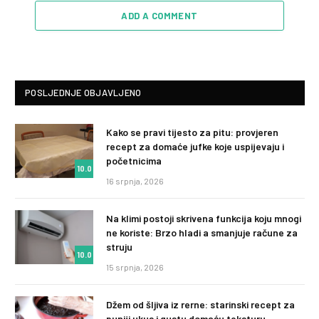
ADD A COMMENT
POSLJEDNJE OBJAVLJENO
Kako se pravi tijesto za pitu: provjeren
recept za domaće jufke koje uspijevaju i
početnicima
10.0
16 srpnja, 2026
Na klimi postoji skrivena funkcija koju mnogi
ne koriste: Brzo hladi a smanjuje račune za
struju
10.0
15 srpnja, 2026
Džem od šljiva iz rerne: starinski recept za
puniji ukus i gustu domaću teksturu