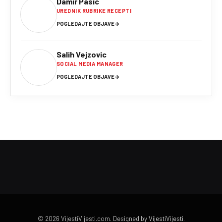
Damir Pasic
UREDNIK RUBRIKE RECEPTI
POGLEDAJTE OBJAVE
→
Salih Vejzovic
SOCIAL MEDIA MANAGER
POGLEDAJTE OBJAVE
→
© 2026 VijestiVijesti.com. Designed by
VijestiVijesti
.