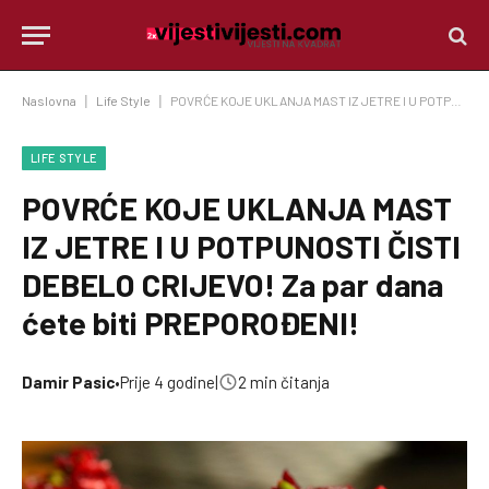
Naslovna
|
Life Style
|
POVRĆE KOJE UKLANJA MAST IZ JETRE I U POTPUNOSTI ČISTI DEBELO CRIJEVO! Za par dana ćete biti PREPOROĐENI!
LIFE STYLE
POVRĆE KOJE UKLANJA MAST
IZ JETRE I U POTPUNOSTI ČISTI
DEBELO CRIJEVO! Za par dana
ćete biti PREPOROĐENI!
Damir Pasic
•
Prije 4 godine
|
2 min čitanja