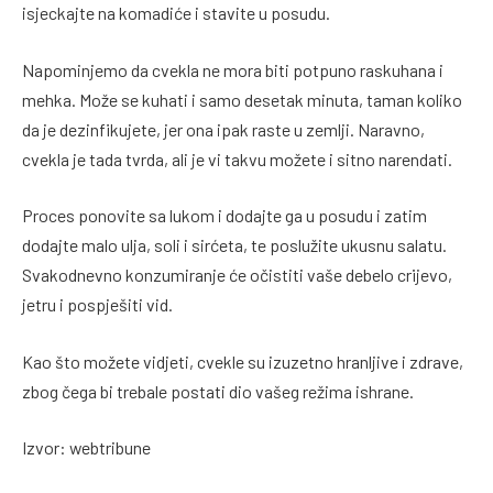
isjeckajte na komadiće i stavite u posudu.
Napominjemo da cvekla ne mora biti potpuno raskuhana i
mehka. Može se kuhati i samo desetak minuta, taman koliko
da je dezinfikujete, jer ona ipak raste u zemlji. Naravno,
cvekla je tada tvrda, ali je vi takvu možete i sitno narendati.
Proces ponovite sa lukom i dodajte ga u posudu i zatim
dodajte malo ulja, soli i sirćeta, te poslužite ukusnu salatu.
Svakodnevno konzumiranje će očistiti vaše debelo crijevo,
jetru i pospješiti vid.
Kao što možete vidjeti, cvekle su izuzetno hranljive i zdrave,
zbog čega bi trebale postati dio vašeg režima ishrane.
Izvor: webtribune