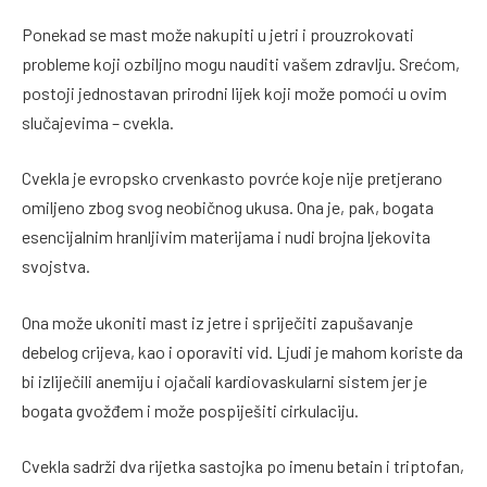
Ponekad se mast može nakupiti u jetri i prouzrokovati
probleme koji ozbiljno mogu nauditi vašem zdravlju. Srećom,
postoji jednostavan prirodni lijek koji može pomoći u ovim
slučajevima – cvekla.
Cvekla je evropsko crvenkasto povrće koje nije pretjerano
omiljeno zbog svog neobičnog ukusa. Ona je, pak, bogata
esencijalnim hranljivim materijama i nudi brojna ljekovita
svojstva.
Ona može ukoniti mast iz jetre i spriječiti zapušavanje
debelog crijeva, kao i oporaviti vid. Ljudi je mahom koriste da
bi izliječili anemiju i ojačali kardiovaskularni sistem jer je
bogata gvožđem i može pospiješiti cirkulaciju.
Cvekla sadrži dva rijetka sastojka po imenu betain i triptofan,