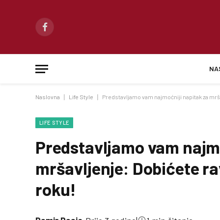
Facebook
NA
Naslovna
|
Life Style
|
Predstavljamo vam najmoćniji napitak za mr
LIFE STYLE
Predstavljamo vam najmo
mršavljenje: Dobićete r
roku!