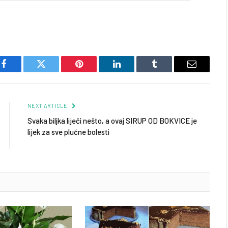
Facebook
Twitter
Pinterest
LinkedIn
Tumblr
Email
NEXT ARTICLE
Svaka biljka liječi nešto, a ovaj SIRUP OD BOKVICE je
lijek za sve plućne bolesti