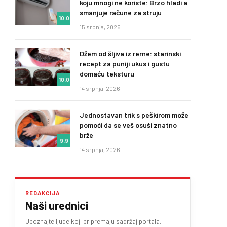
koju mnogi ne koriste: Brzo hladi a
smanjuje račune za struju
10.0
15 srpnja, 2026
Džem od šljiva iz rerne: starinski
recept za puniji ukus i gustu
domaću teksturu
10.0
14 srpnja, 2026
Jednostavan trik s peškirom može
pomoći da se veš osuši znatno
brže
9.9
14 srpnja, 2026
REDAKCIJA
Naši urednici
Upoznajte ljude koji pripremaju sadržaj portala.