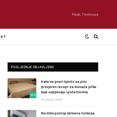
Petak, 7 kolovoza
AKT
POSLJEDNJE OBJAVLJENO
Kako se pravi tijesto za pitu:
provjeren recept za domaće jufke
koje uspijevaju i početnicima
10.0
16 srpnja, 2026
Na klimi postoji skrivena funkcija