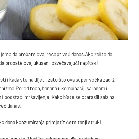
ujemo da probate ovaj recept već danas.Ako želite da
 da probate ovaj ukusan i osvežavajući napitak!
ti i kada ste na dijeti, zato što ova super voćka zadrži
rganizma.Pored toga, banana u kombinaciji sa lanom i
podstaći mršavljenje. Kako biste se otarasili sala na
već danas!
liko dana konzumiranja primjetit ćete tanji struk!
nog jogurta, 1 kašika kokosovog ulja, prstohvat