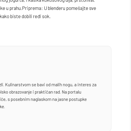
utke u prahu.Priprema: U blenderu pomešajte sve
ako biste dobili ređi sok.
zli. Kulinarstvom se bavi od malih nogu, a interes za
lsko obrazovanje i praktičan rad. Na portalu
odiče, s posebnim naglaskom na jasne postupke
ke.