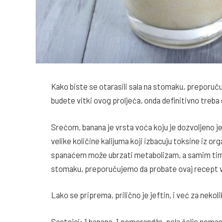
Kako biste se otarasili sala na stomaku, preporuč
budete vitki ovog proljeća, onda definitivno treba
Srećom, banana je vrsta voća koju je dozvoljeno jes
velike količine kalijuma koji izbacuju toksine iz o
spanaćem može ubrzati metabolizam, a samim tim i 
stomaku, preporučujemo da probate ovaj recept 
Lako se priprema, prilično je jeftin, i već za neko
Sastojci: 1 banana, 1 pomorandža, pola šolje nemas