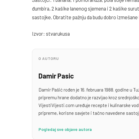
đumbira, 2 kašike lanenog sjemena i 2 kašike sur
sastojke. Obratite pažnju da budu dobro izmešane k
Izvor: stvarukusa
O AUTORU
Damir Pasic
Damir Pašić rođen je 16. februara 1988. godine u Tu
pripremu hrane dodatno je razvijao kroz srednjoško
VijestiVijesti.com uređuje recepte i kulinarske v
pripreme, korisne savjete i tačno navedene sastoj
Pogledaj sve objave autora