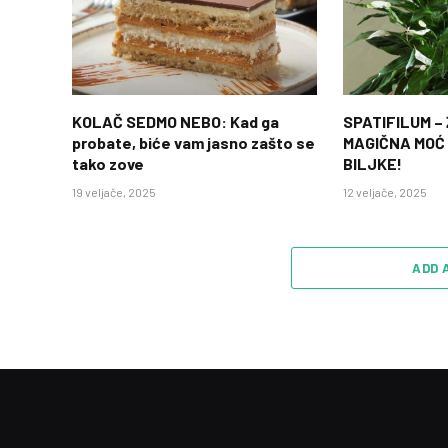
KOLAČ SEDMO NEBO: Kad ga
SPATIFILUM –
probate, biće vam jasno zašto se
MAGIČNA MOĆ
tako zove
BILJKE!
19 veljače, 2025
12 veljače, 2025
ADD 