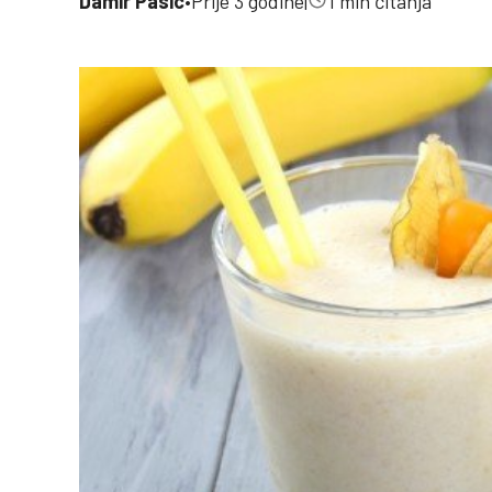
Damir Pasic
•
Prije 3 godine
|
1 min čitanja