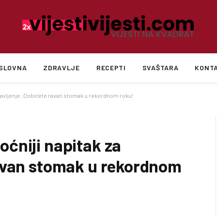
SLOVNA
ZDRAVLJE
RECEPTI
SVAŠTARA
KONT
šavljenje: Dobićete ravan stomak u rekordnom roku!
ćniji napitak za
avan stomak u rekordnom