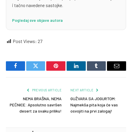
i tačno navedene sastojke.
Pogledaj sve objave autora
Post Views:
27
Facebook
Twitter
Pinterest
LinkedIn
Tumblr
Email
PREVIOUS ARTICLE
NEXT ARTICLE
NEMA BRAŠNA, NEMA
GUŽVARA SA JOGURTOM:
PEĆNICE: Apsolutno savršen
Najmekša pita koja će vas
desert za svaku priliku!
osvojiti na prvi zalogaj!