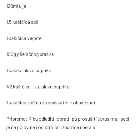
120ml ulja
1.5 kašičica soli
1 kašičica vegete
100g pšeničnog brašna
1 kašika aleve paprike
1/2 kašičice ljute aleve paprike
1 kašičica začina za suvlaki (nije obavezna)
Priprema: Ribu odlediti, oprati, pa prosušiti ubrusima. Iseći
je na polovine i očistiti od iznutrica i peraja.