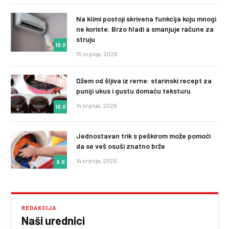
Na klimi postoji skrivena funkcija koju mnogi
ne koriste: Brzo hladi a smanjuje račune za
struju
10.0
15 srpnja, 2026
Džem od šljiva iz rerne: starinski recept za
puniji ukus i gustu domaću teksturu
14 srpnja, 2026
10.0
Jednostavan trik s peškirom može pomoći
da se veš osuši znatno brže
14 srpnja, 2026
9.9
REDAKCIJA
Naši urednici