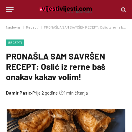
Naslovna
|
Recepti
|
PRONAŠLA SAM SAVRŠEN RECEPT: Oslić iz rerne baš onakav kakav volim!
RECEPTI
PRONAŠLA SAM SAVRŠEN
RECEPT: Oslić iz rerne baš
onakav kakav volim!
Damir Pasic
•
Prije 2 godine
|
1 min čitanja