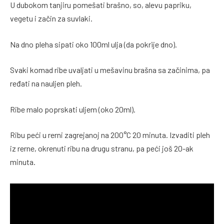
U dubokom tanjiru pomešati brašno, so, alevu papriku,
vegetu i začin za suvlaki.
Na dno pleha sipati oko 100ml ulja (da pokrije dno).
Svaki komad ribe uvaljati u mešavinu brašna sa začinima, pa
ređati na nauljen pleh.
Ribe malo poprskati uljem (oko 20ml).
Ribu peći u rerni zagrejanoj na 200°C 20 minuta. Izvaditi pleh
iz rerne, okrenuti ribu na drugu stranu, pa peći još 20-ak
minuta.