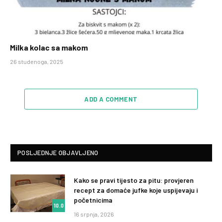
Milka kolac sa makom
26 studenoga, 2025
ADD A COMMENT
POSLJEDNJE OBJAVLJENO
Kako se pravi tijesto za pitu: provjeren
recept za domaće jufke koje uspijevaju i
početnicima
10.0
16 srpnja, 2026