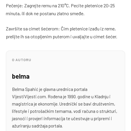
Pečenje: Zagrejte rernu na 210°C. Pecite pletenice 20-25
minuta, ili dok ne postanu zlatno smeđe.
Završite sa cimet šećerom: Čim pletenice izađu iz rerne,
prelijte ih sa otopljenim puterom i uvaljajte u cimet šećer.
O AUTORU
belma
Belma Spahić je glavna urednica portala
VijestiVijesti.com. Rođena je 1990. godine u Kladnju i
magistrica je ekonomije. Urednički se bavi društvenim,
lifestyle i potrošačkim temama, vodi računa o strukturi,
jasnoći i provjeri informacija te učestvuje u pripremi i
ažuriranju sadržaja portala.