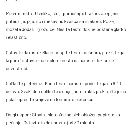
Pravite testo: U velikoj činiji pomešajte brašno, otopljeni
puter, ulje, jaja, so i mešavinu kvasca sa mlekom. Po želji
možete dodati i grožđice. Mesite testo dok ne postane glatko
i elastično.
Ostavite da raste: Blago pospite testo brašnom, prekrijte ga
krpom i ostavite na toplom mestu da naraste dok se ne
udvostruči.
Oblikujte pletenice: Kada testo naraste, podelite ga na 8-10
delova. Svaki deo oblikujte u duguljastu traku, preklopite je na
pola i upredite krajeve da formirate pletenicu.
Drugi uspon: Stavite pletenice na pleh obložen papirom za
pečenje. Ostavite ih da narastu još 30 minuta.