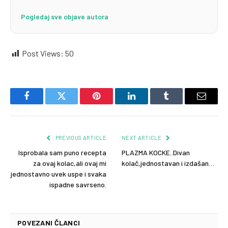
Pogledaj sve objave autora
Post Views:
50
Facebook
Twitter
Pinterest
LinkedIn
Tumblr
Email
PREVIOUS ARTICLE
NEXT ARTICLE
Isprobala sam puno recepta
PLAZMA KOCKE..Divan
za ovaj kolac,ali ovaj mi
kolač,jednostavan i izdašan…
jednostavno uvek uspe i svaka
ispadne savrseno.
POVEZANI ČLANCI