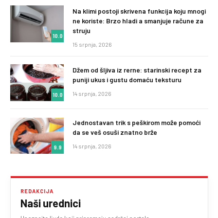
Na klimi postoji skrivena funkcija koju mnogi
ne koriste: Brzo hladi a smanjuje račune za
struju
10.0
15 srpnja, 2026
Džem od šljiva iz rerne: starinski recept za
puniji ukus i gustu domaću teksturu
14 srpnja, 2026
10.0
Jednostavan trik s peškirom može pomoći
da se veš osuši znatno brže
14 srpnja, 2026
9.9
REDAKCIJA
Naši urednici