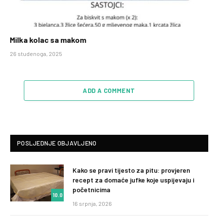
Milka kolac sa makom
26 studenoga, 2025
ADD A COMMENT
POSLJEDNJE OBJAVLJENO
Kako se pravi tijesto za pitu: provjeren
recept za domaće jufke koje uspijevaju i
početnicima
10.0
16 srpnja, 2026