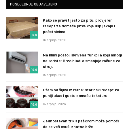
POSLJEDNJE OBJAVLJENO
Kako se pravi tijesto za pitu: provjeren
recept za domaće jufke koje uspijevaju i
početnicima
10.0
16 srpnja, 2026
Na klimi postoji skrivena funkcija koju mnogi
ne koriste: Brzo hladi a smanjuje račune za
struju
10.0
15 srpnja, 2026
Džem od šljiva iz rerne: starinski recept za
puniji ukus i gustu domaću teksturu
14 srpnja, 2026
10.0
Jednostavan trik s peškirom može pomoći
da se veš osuši znatno brže