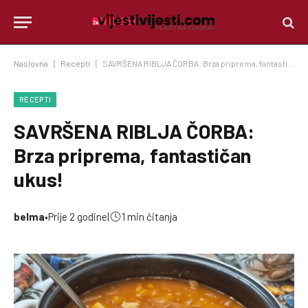
Naslovna
|
Recepti
|
SAVRŠENA RIBLJA ČORBA: Brza priprema, fantastičan ukus!
RECEPTI
SAVRŠENA RIBLJA ČORBA:
Brza priprema, fantastičan
ukus!
belma
•
Prije 2 godine
|
1 min čitanja