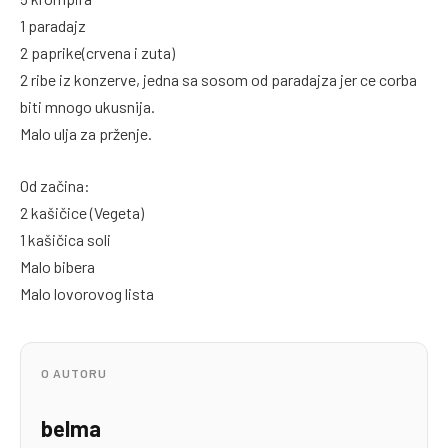
1 paradajz
2 paprike(crvena i zuta)
2 ribe iz konzerve, jedna sa sosom od paradajza jer ce corba
biti mnogo ukusnija.
Malo ulja za prženje.
Od začina:
2 kašičice (Vegeta)
1 kašičica soli
Malo bibera
Malo lovorovog lista
O AUTORU
belma