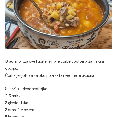
Dragi moji,za sve ljubitelje riblje corbe postoji brža i lakša
opcija..
Čorba je gotova za oko pola sata i veoma je ukusna.
Sadrži sljedeće sastojke:
2-3 mrkve
3 glavice luka
3 stabljike celera
5 krompira