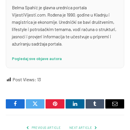
Belma Spahić je glavna urednica portala
VijestiVijesti.com. Rođena je 1990. godine u Kladnju i
magistrica je ekonomije. Urednički se bavi društvenim,
lifestyle i potrošačkim temama, vodi računa o strukturi,
jasnoći i provjeri informacija te učestvuje u pripremi i
ažuriranju sadržaja portala.
Pogledaj sve objave autora
Post Views:
13
Facebook
Twitter
Pinterest
LinkedIn
Tumblr
Email
PREVIOUS ARTICLE
NEXT ARTICLE