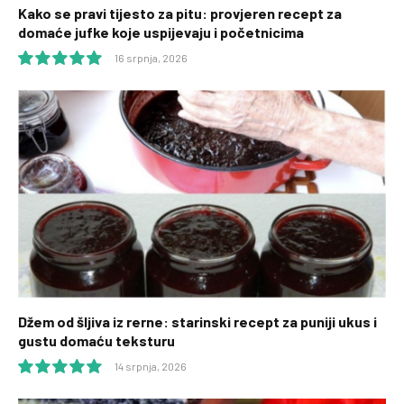
Kako se pravi tijesto za pitu: provjeren recept za
domaće jufke koje uspijevaju i početnicima
16 srpnja, 2026
10.0
Džem od šljiva iz rerne: starinski recept za puniji ukus i
gustu domaću teksturu
14 srpnja, 2026
10.0