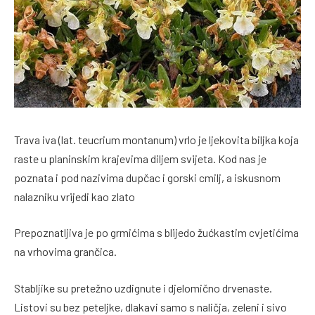
Trava iva (lat. teucrium montanum) vrlo je ljekovita biljka koja
raste u planinskim krajevima diljem svijeta. Kod nas je
poznata i pod nazivima dupčac i gorski cmilj, a iskusnom
nalazniku vrijedi kao zlato
Prepoznatljiva je po grmićima s blijedo žućkastim cvjetićima
na vrhovima grančica.
Stabljike su pretežno uzdignute i djelomično drvenaste.
Listovi su bez peteljke, dlakavi samo s naličja, zeleni i sivo