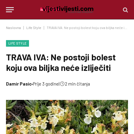
Naslovna
|
Life Style
|
TRAVA IVA: Ne postoji bolest koju ova biljka neće izliječiti
LIFE STYLE
TRAVA IVA: Ne postoji bolest
koju ova biljka neće izliječiti
Damir Pasic
•
Prije 3 godine
|
2 min čitanja