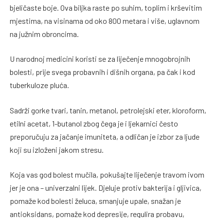
bjeličaste boje. Ova biljka raste po suhim, toplim i krševitim
mjestima, na visinama od oko 800 metara i više, uglavnom
na južnim obroncima.
U narodnoj medicini koristi se za liječenje mnogobrojnih
bolesti, prije svega probavnih i dišnih organa, pa čak i kod
tuberkuloze pluća.
Sadrži gorke tvari, tanin, metanol, petrolejski eter, kloroform,
etilni acetat, 1-butanol zbog čega je i ljekarnici često
preporučuju za jačanje imuniteta, a odličan je izbor za ljude
koji su izloženi jakom stresu.
Koja vas god bolest mučila, pokušajte liječenje travom ivom
jer je ona – univerzalni lijek. Djeluje protiv bakterija i gljivica,
pomaže kod bolesti želuca, smanjuje upale, snažan je
antioksidans, pomaže kod depresije, regulira probavu,