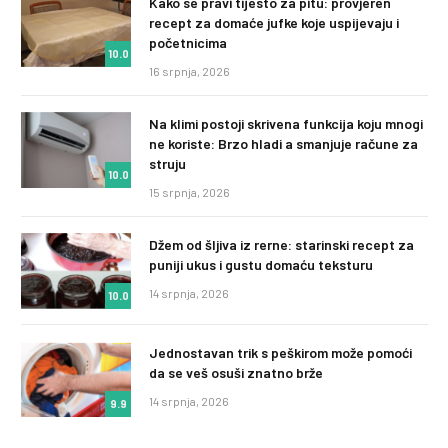
Kako se pravi tijesto za pitu: provjeren
recept za domaće jufke koje uspijevaju i
početnicima
10.0
16 srpnja, 2026
Na klimi postoji skrivena funkcija koju mnogi
ne koriste: Brzo hladi a smanjuje račune za
struju
10.0
15 srpnja, 2026
Džem od šljiva iz rerne: starinski recept za
puniji ukus i gustu domaću teksturu
14 srpnja, 2026
10.0
Jednostavan trik s peškirom može pomoći
da se veš osuši znatno brže
14 srpnja, 2026
9.9