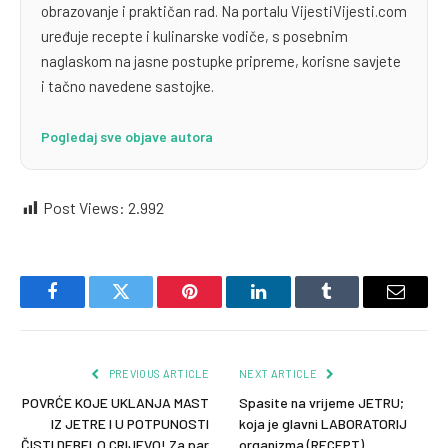
obrazovanje i praktičan rad. Na portalu VijestiVijesti.com
uređuje recepte i kulinarske vodiče, s posebnim
naglaskom na jasne postupke pripreme, korisne savjete
i tačno navedene sastojke.
Pogledaj sve objave autora
Post Views:
2.992
Facebook
Twitter
Pinterest
LinkedIn
Tumblr
Email
PREVIOUS ARTICLE
NEXT ARTICLE
POVRĆE KOJE UKLANJA MAST
Spasite na vrijeme JETRU;
IZ JETRE I U POTPUNOSTI
koja je glavni LABORATORIJ
ČISTI DEBELO CRIJEVO! Za par
organizma (RECEPT)