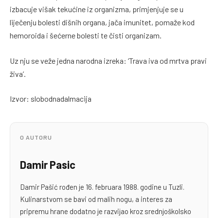
izbacuje višak tekućine iz organizma, primjenjuje se u
liječenju bolesti dišnih organa, jača imunitet, pomaže kod
hemoroida i šećerne bolesti te čisti organizam.
Uz nju se veže jedna narodna izreka: ‘Trava iva od mrtva pravi
živa’.
Izvor: slobodnadalmacija
O AUTORU
Damir Pasic
Damir Pašić rođen je 16. februara 1988. godine u Tuzli.
Kulinarstvom se bavi od malih nogu, a interes za
pripremu hrane dodatno je razvijao kroz srednjoškolsko