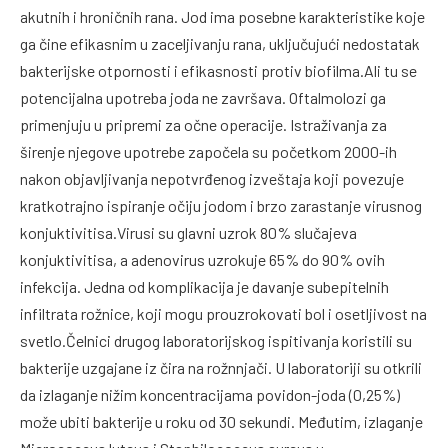
akutnih i hroničnih rana. Jod ima posebne karakteristike koje
ga čine efikasnim u zaceljivanju rana, uključujući nedostatak
bakterijske otpornosti i efikasnosti protiv biofilma.Ali tu se
potencijalna upotreba joda ne završava. Oftalmolozi ga
primenjuju u pripremi za očne operacije. Istraživanja za
širenje njegove upotrebe započela su početkom 2000-ih
nakon objavljivanja nepotvrđenog izveštaja koji povezuje
kratkotrajno ispiranje očiju jodom i brzo zarastanje virusnog
konjuktivitisa.Virusi su glavni uzrok 80% slučajeva
konjuktivitisa, a adenovirus uzrokuje 65% do 90% ovih
infekcija. Jedna od komplikacija je davanje subepitelnih
infiltrata rožnice, koji mogu prouzrokovati bol i osetljivost na
svetlo.Čelnici drugog laboratorijskog ispitivanja koristili su
bakterije uzgajane iz čira na rožnnjači. U laboratoriji su otkrili
da izlaganje nižim koncentracijama povidon-joda (0,25%)
može ubiti bakterije u roku od 30 sekundi. Međutim, izlaganje