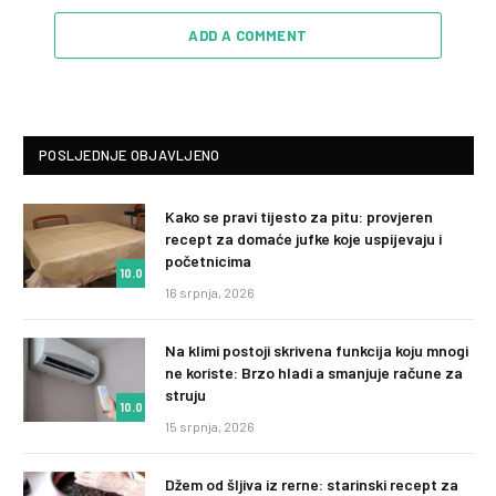
ADD A COMMENT
POSLJEDNJE OBJAVLJENO
Kako se pravi tijesto za pitu: provjeren
recept za domaće jufke koje uspijevaju i
početnicima
10.0
16 srpnja, 2026
Na klimi postoji skrivena funkcija koju mnogi
ne koriste: Brzo hladi a smanjuje račune za
struju
10.0
15 srpnja, 2026
Džem od šljiva iz rerne: starinski recept za