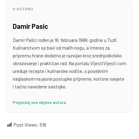
O AUTORU
Damir Pasic
Damir Pašić rođen je 16. februara 1988. godine u Tuzli.
Kulinarstvom se bavi od malih nogu, a interes za
pripremu hrane dodatno je razvijao kroz srednjoškolsko
obrazovanje i praktičan rad. Na portalu VijestiVijesti.com
uređuje recepte i kulinarske vodiče, s posebnim
naglaskom na jasne postupke pripreme, korisne savjete
i tačno navedene sastojke.
Pogledaj sve objave autora
Post Views:
516