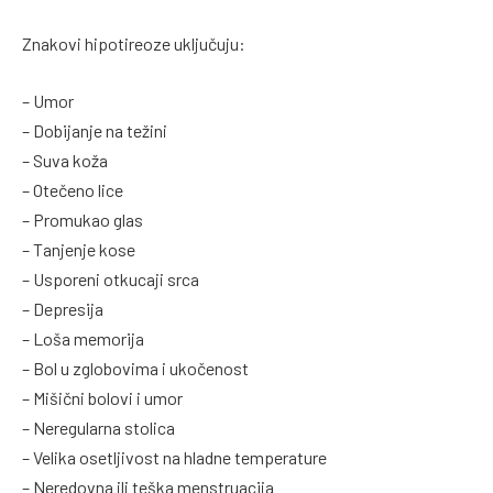
Znakovi hipotireoze uključuju:
– Umor
– Dobijanje na težini
– Suva koža
– Otečeno lice
– Promukao glas
– Tanjenje kose
– Usporeni otkucaji srca
– Depresija
– Loša memorija
– Bol u zglobovima i ukočenost
– Mišični bolovi i umor
– Neregularna stolica
– Velika osetljivost na hladne temperature
– Neredovna ili teška menstruacija