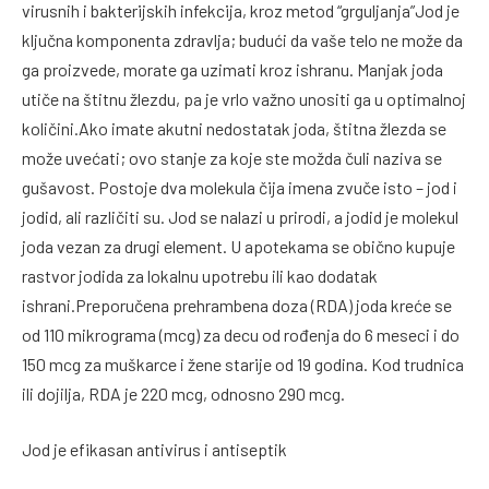
virusnih i bakterijskih infekcija, kroz metod “grguljanja”Jod je
ključna komponenta zdravlja; budući da vaše telo ne može da
ga proizvede, morate ga uzimati kroz ishranu. Manjak joda
utiče na štitnu žlezdu, pa je vrlo važno unositi ga u optimalnoj
količini.Ako imate akutni nedostatak joda, štitna žlezda se
može uvećati; ovo stanje za koje ste možda čuli naziva se
gušavost. Postoje dva molekula čija imena zvuče isto – jod i
jodid, ali različiti su. Jod se nalazi u prirodi, a jodid je molekul
joda vezan za drugi element. U apotekama se obično kupuje
rastvor jodida za lokalnu upotrebu ili kao dodatak
ishrani.Preporučena prehrambena doza (RDA) joda kreće se
od 110 mikrograma (mcg) za decu od rođenja do 6 meseci i do
150 mcg za muškarce i žene starije od 19 godina. Kod trudnica
ili dojilja, RDA je 220 mcg, odnosno 290 mcg.
Jod je efikasan antivirus i antiseptik