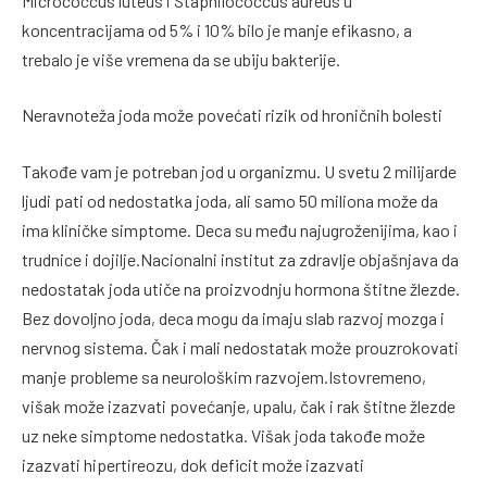
Micrococcus luteus i Staphilococcus aureus u
koncentracijama od 5% i 10% bilo je manje efikasno, a
trebalo je više vremena da se ubiju bakterije.
Neravnoteža joda može povećati rizik od hroničnih bolesti
Takođe vam je potreban jod u organizmu. U svetu 2 milijarde
ljudi pati od nedostatka joda, ali samo 50 miliona može da
ima kliničke simptome. Deca su među najugroženijima, kao i
trudnice i dojilje.Nacionalni institut za zdravlje objašnjava da
nedostatak joda utiče na proizvodnju hormona štitne žlezde.
Bez dovoljno joda, deca mogu da imaju slab razvoj mozga i
nervnog sistema. Čak i mali nedostatak može prouzrokovati
manje probleme sa neurološkim razvojem.Istovremeno,
višak može izazvati povećanje, upalu, čak i rak štitne žlezde
uz neke simptome nedostatka. Višak joda takođe može
izazvati hipertireozu, dok deficit može izazvati