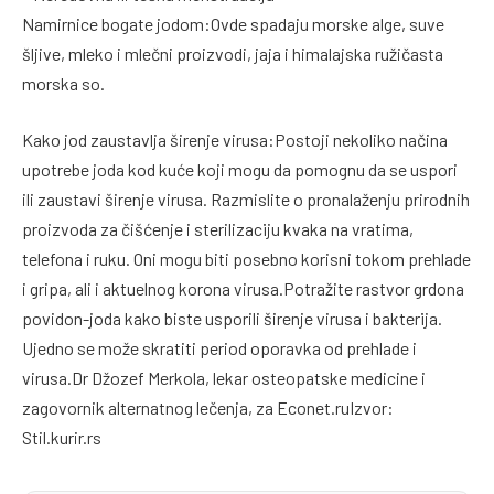
Namirnice bogate jodom:Ovde spadaju morske alge, suve
šljive, mleko i mlečni proizvodi, jaja i himalajska ružičasta
morska so.
Kako jod zaustavlja širenje virusa:Postoji nekoliko načina
upotrebe joda kod kuće koji mogu da pomognu da se uspori
ili zaustavi širenje virusa. Razmislite o pronalaženju prirodnih
proizvoda za čišćenje i sterilizaciju kvaka na vratima,
telefona i ruku. Oni mogu biti posebno korisni tokom prehlade
i gripa, ali i aktuelnog korona virusa.Potražite rastvor grdona
povidon-joda kako biste usporili širenje virusa i bakterija.
Ujedno se može skratiti period oporavka od prehlade i
virusa.Dr Džozef Merkola, lekar osteopatske medicine i
zagovornik alternatnog lečenja, za Econet.ruIzvor:
Stil.kurir.rs