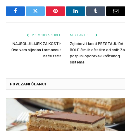
Facebook
Twitter
Pinterest
LinkedIn
Tumblr
Email
PREVIOUS ARTICLE
NEXT ARTICLE
NAJBOLJI LIJEK ZA KOSTI:
Zglobovi i kosti PRESTAJU DA
Ovo vam nijedan farmaceut
BOLE čim ih očistite od soli: Za
neće reći!
potpuni oporavak koštanog
sistema
POVEZANI ČLANCI