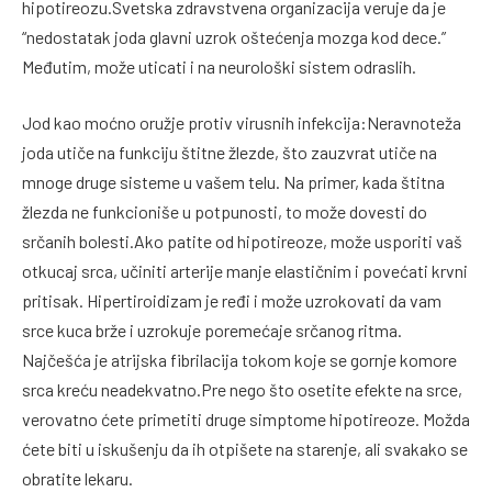
hipotireozu.Svetska zdravstvena organizacija veruje da je
“nedostatak joda glavni uzrok oštećenja mozga kod dece.”
Međutim, može uticati i na neurološki sistem odraslih.
Jod kao moćno oružje protiv virusnih infekcija:Neravnoteža
joda utiče na funkciju štitne žlezde, što zauzvrat utiče na
mnoge druge sisteme u vašem telu. Na primer, kada štitna
žlezda ne funkcioniše u potpunosti, to može dovesti do
srčanih bolesti.Ako patite od hipotireoze, može usporiti vaš
otkucaj srca, učiniti arterije manje elastičnim i povećati krvni
pritisak. Hipertiroidizam je ređi i može uzrokovati da vam
srce kuca brže i uzrokuje poremećaje srčanog ritma.
Najčešća je atrijska fibrilacija tokom koje se gornje komore
srca kreću neadekvatno.Pre nego što osetite efekte na srce,
verovatno ćete primetiti druge simptome hipotireoze. Možda
ćete biti u iskušenju da ih otpišete na starenje, ali svakako se
obratite lekaru.