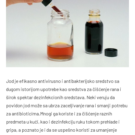
Jod je efikasno antivirusno i antibakterijsko sredstvo sa
dugom istorijom upotrebe kao sredstva za čišćenje rana i
širok spektar dezinfekcionih sredstava. Neki veruju da
povidon jod može sa ubrza zaceljivanje rana i smanji potrebu
za antibioticima.Mnogi ga koriste i za čišćenje raznih
predmeta u kući, kao i dezinfekciju ruku tokom prehlade i
gripa, a poznato je i da se uspešno koristi za umanjenje