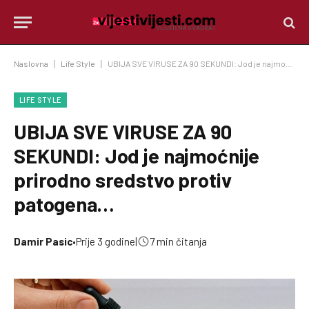
Naslovna
|
Life Style
|
UBIJA SVE VIRUSE ZA 90 SEKUNDI: Jod je najmoćnije prirodno sredstvo protiv patogena…
LIFE STYLE
UBIJA SVE VIRUSE ZA 90
SEKUNDI: Jod je najmoćnije
prirodno sredstvo protiv
patogena…
Damir Pasic
•
Prije 3 godine
|
7 min čitanja