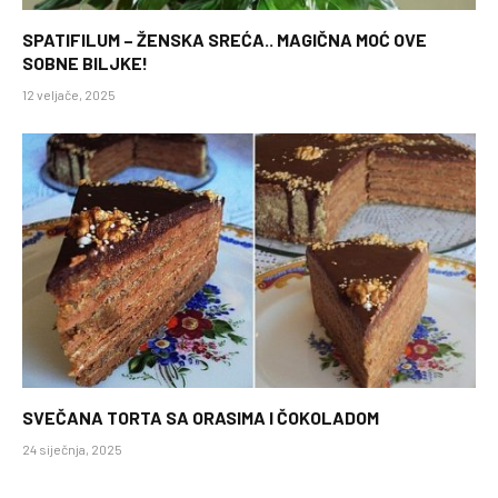
SPATIFILUM – ŽENSKA SREĆA.. MAGIČNA MOĆ OVE
SOBNE BILJKE!
12 veljače, 2025
SVEČANA TORTA SA ORASIMA I ČOKOLADOM
24 siječnja, 2025