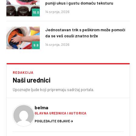
puniji ukus i gustu domaću teksturu
14 srpnja, 2026
10.0
Jednostavan trik s peškirom može pomoći
da se veš osuši znatno brže
14 srpnja, 2026
9.9
REDAKCIJA
Naši urednici
Upoznajte ljude koji pripremaju sadržaj portala.
belma
GLAVNA UREDNICA I AUTORICA
POGLEDAJTE OBJAVE
→