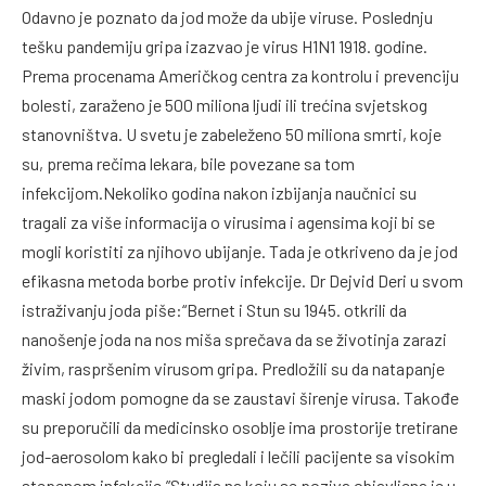
Odavno je poznato da jod može da ubije viruse. Poslednju
tešku pandemiju gripa izazvao je virus H1N1 1918. godine.
Prema procenama Američkog centra za kontrolu i prevenciju
bolesti, zaraženo je 500 miliona ljudi ili trećina svjetskog
stanovništva. U svetu je zabeleženo 50 miliona smrti, koje
su, prema rečima lekara, bile povezane sa tom
infekcijom.Nekoliko godina nakon izbijanja naučnici su
tragali za više informacija o virusima i agensima koji bi se
mogli koristiti za njihovo ubijanje. Tada je otkriveno da je jod
efikasna metoda borbe protiv infekcije. Dr Dejvid Deri u svom
istraživanju joda piše:“Bernet i Stun su 1945. otkrili da
nanošenje joda na nos miša sprečava da se životinja zarazi
živim, raspršenim virusom gripa. Predložili su da natapanje
maski jodom pomogne da se zaustavi širenje virusa. Takođe
su preporučili da medicinsko osoblje ima prostorije tretirane
jod-aerosolom kako bi pregledali i lečili pacijente sa visokim
stepenom infekcije.”Studija na koju se poziva objavljena je u