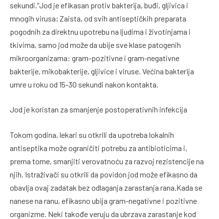
sekundi.“Jod je efikasan protiv bakterija, buđi, gljivica i
mnogih virusa; Zaista, od svih antiseptičkih preparata
pogodnih za direktnu upotrebu na ljudima i životinjama i
tkivima, samo jod može da ubije sve klase patogenih
mikroorganizama: gram-pozitivne i gram-negativne
bakterije, mikobakterije, gljivice i viruse. Većina bakterija
umre u roku od 15-30 sekundi nakon kontakta.
Jod je koristan za smanjenje postoperativnih infekcija
Tokom godina, lekari su otkrili da upotreba lokalnih
antiseptika može ograničiti potrebu za antibioticima i,
prema tome, smanjiti verovatnoću za razvoj rezistencije na
njih. Istraživači su otkrili da povidon jod može efikasno da
obavlja ovaj zadatak bez odlaganja zarastanja rana.Kada se
nanese na ranu, efikasno ubija gram-negativne i pozitivne
organizme. Neki takođe veruju da ubrzava zarastanje kod