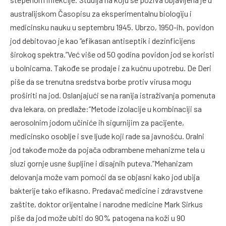
australijskom Časopisu za eksperimentalnu biologiju i
medicinsku nauku u septembru 1945. Ubrzo, 1950-ih, povidon
jod debitovao je kao “efikasan antiseptik i dezinficijens
širokog spektra.”Već više od 50 godina povidon jod se koristi
u bolnicama. Takođe se prodaje i za kućnu upotrebu. De Deri
piše da se trenutna sredstva borbe protiv virusa mogu
proširiti na jod. Oslanjajući se na ranija istraživanja pomenuta
dva lekara, on predlaže:“Metode izolacije u kombinaciji sa
aerosolnim jodom učiniće ih sigurnijim za pacijente,
medicinsko osoblje i sve ljude koji rade sa javnošću. Oralni
jod takođe može da pojača odbrambene mehanizme tela u
sluzi gornje usne šupljine i disajnih puteva.”Mehanizam
delovanja može vam pomoći da se objasni kako jod ubija
bakterije tako efikasno. Predavač medicine i zdravstvene
zaštite, doktor orijentalne i narodne medicine Mark Sirkus
piše da jod može ubiti do 90% patogena na koži u 90