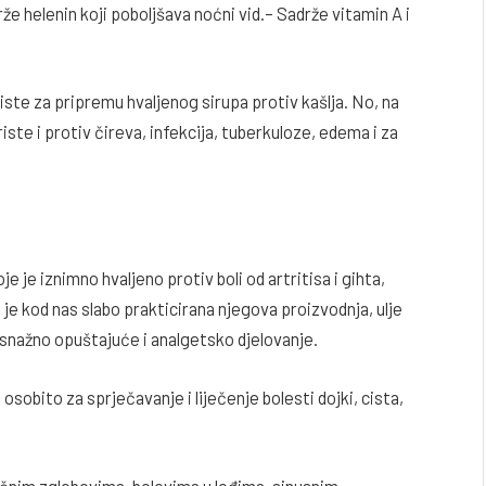
e helenin koji poboljšava noćni vid.– Sadrže vitamin A i
ste za pripremu hvaljenog sirupa protiv kašlja. No, na
iste i protiv čireva, infekcija, tuberkuloze, edema i za
 je iznimno hvaljeno protiv boli od artritisa i gihta,
 je kod nas slabo prakticirana njegova proizvodnja, ulje
a snažno opuštajuće i analgetsko djelovanje.
osobito za sprječavanje i liječenje bolesti dojki, cista,
tičnim zglobovima, bolovima u leđima, sinusnim