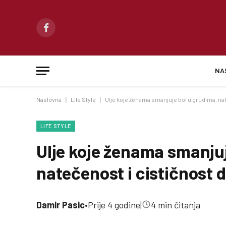
Facebook
NA
Naslovna
|
Life Style
|
Ulje koje ženama smanjuje bol u grudima, nat
LIFE STYLE
Ulje koje ženama smanjuj
natečenost i cističnost d
Damir Pasic
•
Prije 4 godine
|
4 min čitanja