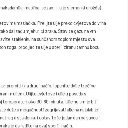
 makadamija, maslina, sezam ili ulje sjemenki grožđa)
jetovima maslačka. Prelijte ulje preko cvjetova do vrha
ako da izađu mjehurići zraka. Stavite gazu na vrh
Ostavite staklenku na sunčanom toplom mjestu dva
on toga, procijedite ulje u steriliziranu tamnu bocu.
ripremiti i na drugi način. Ispunite dvije trećine
ranim uljem. Ulijte cvjetove i ulje u posudu s
oj temperaturi oko 30-60 minuta. Ulje ne smije biti
ste duže u mogućnosti zagrijavati ulje na najslabijoj
 natrag u staklenku i ostavite je jedan dan na suncu i
ruka je da radite na ovaj sporiji način.