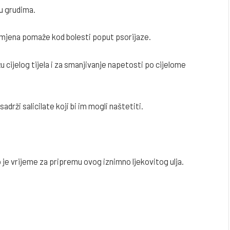
 u grudima.
rimjena pomaže kod bolesti poput psorijaze.
 cijelog tijela i za smanjivanje napetosti po cijelome
adrži salicilate koji bi im mogli naštetiti.
 je vrijeme za pripremu ovog iznimno ljekovitog ulja.