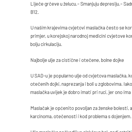
Liječe grčeve u želucu.– Smanjuju depresiju.– Sadrž
B12.
U našim krajevima cvjetovi maslačka često se kori
primjer, u korejskoj narodnoj medicini cvjetove kor
bolju cirkulaciju.
Najbolje ulje za cistične i otečene, bolne dojke
U SAD-u je popularno ulje od cvjetova maslačka, koje
otečenih dojki, naprezanja i boli u zglobovima. Iako
maslačka uvijek je dobro imati pri ruci, jer ono im
Maslačak je općenito povoljan za ženske bolesti, a 
karcinoma, otečenosti i kod problema s dojenjem.
Ulje maslačka neškodljivo olakšava bol, godi artri