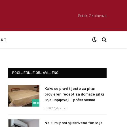
Petak, 7 kolovoza
AKT
POSLJEDNJE OBJAVLJENO
Kako se pravi tijesto za pitu:
provjeren recept za domaće jufke
koje uspijevaju i početnicima
10.0
16 srpnja, 2026
Na klimi postoji skrivena funkcija