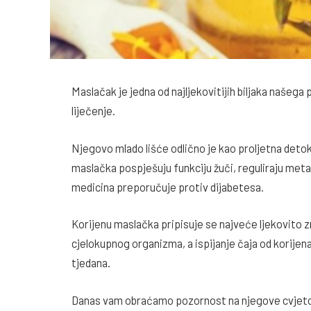
Maslačak je jedna od najljekovitijih biljaka našega p
liječenje.
Njegovo mlado lišće odlično je kao proljetna detoks
maslačka pospješuju funkciju žuči, reguliraju meta
medicina preporučuje protiv dijabetesa.
Korijenu maslačka pripisuje se najveće ljekovito z
cjelokupnog organizma, a ispijanje čaja od korijen
tjedana.
Danas vam obraćamo pozornost na njegove cvjetov