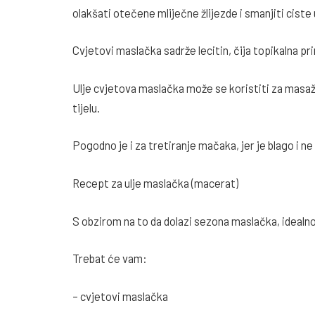
olakšati otečene mliječne žlijezde i smanjiti ciste
Cvjetovi maslačka sadrže lecitin, čija topikalna p
Ulje cvjetova maslačka može se koristiti za masažu
tijelu.
Pogodno je i za tretiranje mačaka, jer je blago i ne s
Recept za ulje maslačka (macerat)
S obzirom na to da dolazi sezona maslačka, idealno
Trebat će vam:
– cvjetovi maslačka