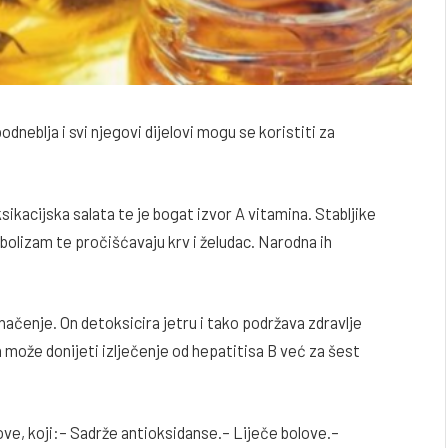
odneblja i svi njegovi dijelovi mogu se koristiti za
ikacijska salata te je bogat izvor A vitamina. Stabljike
bolizam te pročišćavaju krv i želudac. Narodna ih
načenje. On detoksicira jetru i tako podržava zdravlje
a može donijeti izlječenje od hepatitisa B već za šest
e, koji:– Sadrže antioksidanse.– Liječe bolove.–