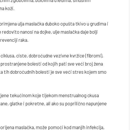
a koži.
primjena ulja maslačka duboko opušta tkivo u grudima i
redovito nanosi na dojke, ulje maslačka daje bolji
revenciji raka.
 ciklusa, ciste, dobroćudne vezivne kvržice (fibromi),
prostranjene bolesti od kojih pati sve veći broj žena
nka tih dobroćudnih bolesti je sve veći stres kojem smo
punjene tekućinom koje tijekom menstrualnog ckusa
kane, glatke i pokretne, ali ako su poprilično napunjene
korijena maslačka, može pomoći kod manjih infekcija,