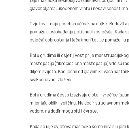
glavoboljama, ukočenom vratu i nesavršenostima n
Cvjetovi imaju poseban učinak na dojke. Redovita 
pomaže u oslobađanju potisnutih osjećaja. Kada se 
osjećaj dobrostanja i jača imunitet te pomaže i u p
Bol u grudima ili osjetljivost prije menstruacijskog
mastopatija (fibrocistična mastopatija) vrlo su ras
diljem svijeta. Kao jedan od glavnih krivaca nasta
svakodnevno izloženi.
Bol u grudima često izazivaju ciste – vrećice is
mijenjaju oblik i veličinu. Na dodir su uglavnom me
vodom, na dodir mogu biti i čvrste.
Kada se ulje cvjetova maslačka kombinira s uljem 