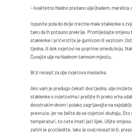
– kvalitetno hladno prešano ulje (badem, marelica,
Ispunite pola do dvije trećine male staklenke s cv
tako da ih potpuno prekrije. Promiješajte smjesu t
staklenke i pričvrstite je gumicom ili vezicom. 
tjedna, ili dok cvjetovi ne poprime smeđu boju. Nak
Čuvajte ulje na hladnom tamnom mjestu.
Brzi recept za ulje cvjetova maslačka
Ako vam je predugo čekati dva tjedna, ulje možete p
staklenke s cvjetovima i prelijte ih preko vrha odab
dvostrukim dnom i polako zagrijavajte na najslabij
prevruće, jer ne želite da se cvjetovi skuhaju. Što 
temperaturi, to ćete imati jači lijek. Ulijte smjesu
zatim je procijedite. Iako je ovaj recept brži, prepo