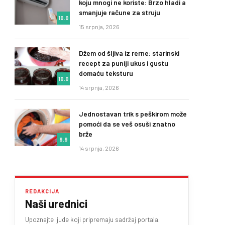
koju mnogi ne koriste: Brzo hladi a
smanjuje račune za struju
10.0
15 srpnja, 2026
Džem od šljiva iz rerne: starinski
recept za puniji ukus i gustu
domaću teksturu
10.0
14 srpnja, 2026
Jednostavan trik s peškirom može
pomoći da se veš osuši znatno
brže
9.9
14 srpnja, 2026
REDAKCIJA
Naši urednici
Upoznajte ljude koji pripremaju sadržaj portala.