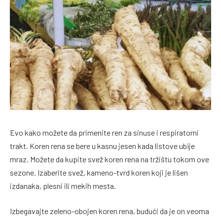
Evo kako možete da primenite ren za sinuse i respiratorni
trakt. Koren rena se bere u kasnu jesen kada listove ubije
mraz. Možete da kupite svež koren rena na tržištu tokom ove
sezone. Izaberite svež, kameno-tvrd koren koji je lišen
izdanaka, plesni ili mekih mesta.
Izbegavajte zeleno-obojen koren rena, budući da je on veoma