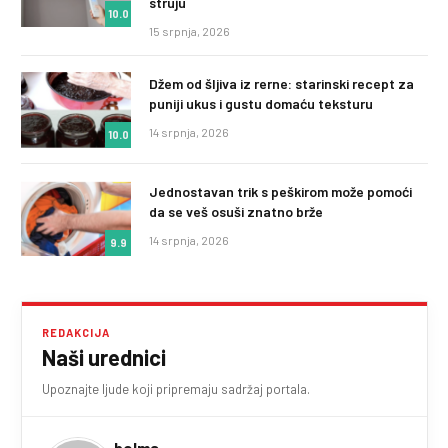
struju
10.0
15 srpnja, 2026
Džem od šljiva iz rerne: starinski recept za
puniji ukus i gustu domaću teksturu
14 srpnja, 2026
10.0
Jednostavan trik s peškirom može pomoći
da se veš osuši znatno brže
14 srpnja, 2026
9.9
REDAKCIJA
Naši urednici
Upoznajte ljude koji pripremaju sadržaj portala.
belma