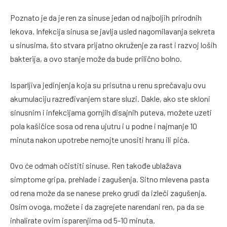
Poznato je da je ren za sinuse jedan od najboljih prirodnih
lekova. Infekcija sinusa se javlja usled nagomilavanja sekreta
u sinusima, što stvara prijatno okruženje za rast i razvoj loših
bakterija, a ovo stanje može da bude prilično bolno.
Isparljiva jedinjenja koja su prisutna u renu sprečavaju ovu
akumulaciju razređivanjem stare sluzi. Dakle, ako ste skloni
sinusnim i infekcijama gornjih disajnih puteva, možete uzeti
pola kašičice sosa od rena ujutru i u podne i najmanje 10
minuta nakon upotrebe nemojte unositi hranu ili pića.
Ovo će odmah očistiti sinuse. Ren takođe ublažava
simptome gripa, prehlade i zagušenja. Sitno mlevena pasta
od rena može da se nanese preko grudi da izleči zagušenja.
Osim ovoga, možete i da zagrejete narendani ren, pa da se
inhalirate ovim isparenjima od 5-10 minuta.