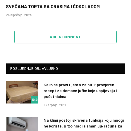
SVEČANA TORTA SA ORASIMA I ČOKOLADOM
24 siječnja, 2025
ADD A COMMENT
POSLJEDNJE OBJAVLJENO
Kako se pravi tijesto za pitu: provjeren
recept za domaće jufke koje uspijevaju i
početnicima
10.0
16 srpnja, 2026
Na klimi postoji skrivena funkcija koju mnogi
ne koriste: Brzo hladi a smanjuje račune za