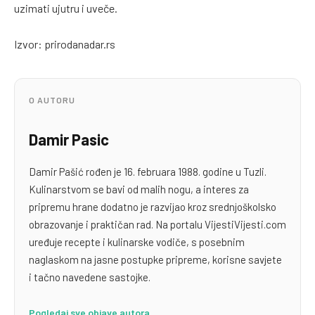
uzimati ujutru i uveče.
Izvor: prirodanadar.rs
O AUTORU
Damir Pasic
Damir Pašić rođen je 16. februara 1988. godine u Tuzli.
Kulinarstvom se bavi od malih nogu, a interes za
pripremu hrane dodatno je razvijao kroz srednjoškolsko
obrazovanje i praktičan rad. Na portalu VijestiVijesti.com
uređuje recepte i kulinarske vodiče, s posebnim
naglaskom na jasne postupke pripreme, korisne savjete
i tačno navedene sastojke.
Pogledaj sve objave autora