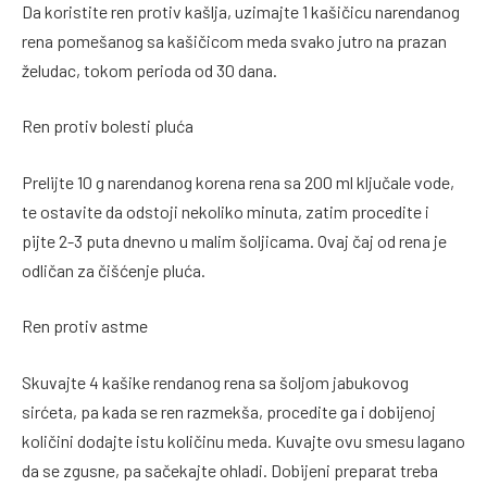
Da koristite ren protiv kašlja, uzimajte 1 kašičicu narendanog
rena pomešanog sa kašičicom meda svako jutro na prazan
želudac, tokom perioda od 30 dana.
Ren protiv bolesti pluća
Prelijte 10 g narendanog korena rena sa 200 ml ključale vode,
te ostavite da odstoji nekoliko minuta, zatim procedite i
pijte 2-3 puta dnevno u malim šoljicama. Ovaj čaj od rena je
odličan za čišćenje pluća.
Ren protiv astme
Skuvajte 4 kašike rendanog rena sa šoljom jabukovog
sirćeta, pa kada se ren razmekša, procedite ga i dobijenoj
količini dodajte istu količinu meda. Kuvajte ovu smesu lagano
da se zgusne, pa sačekajte ohladi. Dobijeni preparat treba