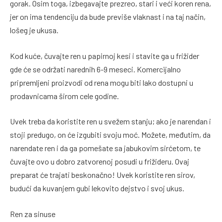
gorak. Osim toga, izbegavajte prezreo, stari i veći koren rena,
jer on ima tendenciju da bude previše vlaknast i na taj način,
lošeg je ukusa.
Kod kuće, čuvajte ren u papirnoj kesi i stavite ga u frižider
gde će se održati narednih 6-9 meseci. Komercijalno
pripremljeni proizvodi od rena mogu biti lako dostupni u
prodavnicama širom cele godine.
Uvek treba da koristite ren u svežem stanju; ako je narendan i
stoji predugo, on će izgubiti svoju moć. Možete, međutim, da
narendate ren i da ga pomešate sa jabukovim sirćetom, te
čuvajte ovo u dobro zatvorenoj posudi u frižideru. Ovaj
preparat će trajati beskonačno! Uvek koristite ren sirov,
budući da kuvanjem gubi lekovito dejstvo i svoj ukus.
Ren za sinuse