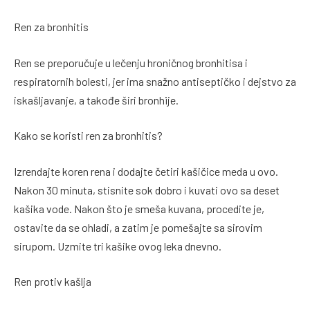
Ren za bronhitis
Ren se preporučuje u lečenju hroničnog bronhitisa i
respiratornih bolesti, jer ima snažno antiseptičko i dejstvo za
iskašljavanje, a takođe širi bronhije.
Kako se koristi ren za bronhitis?
Izrendajte koren rena i dodajte četiri kašičice meda u ovo.
Nakon 30 minuta, stisnite sok dobro i kuvati ovo sa deset
kašika vode. Nakon što je smeša kuvana, procedite je,
ostavite da se ohladi, a zatim je pomešajte sa sirovim
sirupom. Uzmite tri kašike ovog leka dnevno.
Ren protiv kašlja