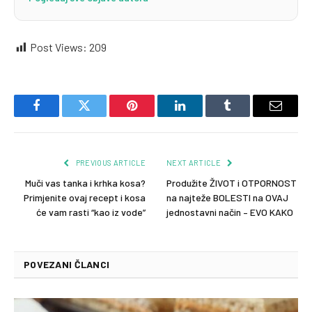
Post Views:
209
Facebook
Twitter
Pinterest
LinkedIn
Tumblr
Email
PREVIOUS ARTICLE
NEXT ARTICLE
Muči vas tanka i krhka kosa?
Produžite ŽIVOT i OTPORNOST
Primjenite ovaj recept i kosa
na najteže BOLESTI na OVAJ
će vam rasti “kao iz vode”
jednostavni način – EVO KAKO
POVEZANI ČLANCI