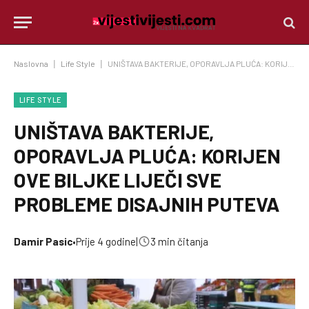
Naslovna
|
Life Style
|
UNIŠTAVA BAKTERIJE, OPORAVLJA PLUĆA: KORIJEN OVE BILJKE LIJEČI SVE PROBLEME DISAJNIH PUTEVA
LIFE STYLE
UNIŠTAVA BAKTERIJE,
OPORAVLJA PLUĆA: KORIJEN
OVE BILJKE LIJEČI SVE
PROBLEME DISAJNIH PUTEVA
Damir Pasic
•
Prije 4 godine
|
3 min čitanja