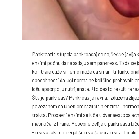
Pankreatitis (upala pankreasa) se najčešće javlja 
enzimi počnu da napadaju sam pankreas. Tada se jav
koji traje duže vrijeme može da smanjiti funkcion
sposobnosti da luči normalne količine probavnih e
lošu apsorpciju nutrijenata, što često rezultira raz
Šta je pankreas? Pankreas je ravna, izdužena žlijez
povezanom sa lučenjem različitih enzima i hormo
trakta. Probavni enzimi se luče u dvanaestopalačno
masnoća iz hrane. Posebne ćelije u pankreasu luč
– u krvotok i oni regulišu nivo šećera u krvi. Insul