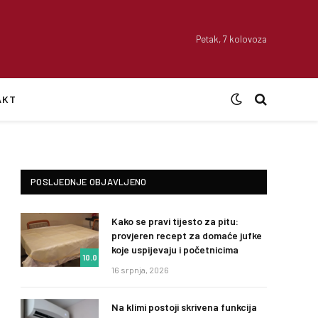
Petak, 7 kolovoza
AKT
POSLJEDNJE OBJAVLJENO
Kako se pravi tijesto za pitu:
provjeren recept za domaće jufke
koje uspijevaju i početnicima
10.0
16 srpnja, 2026
Na klimi postoji skrivena funkcija