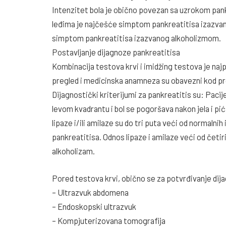
Intenzitet bola je obično povezan sa uzrokom pankr
leđima je najčešće simptom pankreatitisa izazvano
simptom pankreatitisa izazvanog alkoholizmom.
Postavljanje dijagnoze pankreatitisa
Kombinacija testova krvi i imidžing testova je naj
pregled i medicinska anamneza su obavezni kod p
Dijagnostički kriterijumi za pankreatitis su: Pacij
levom kvadrantu i bol se pogoršava nakon jela i p
lipaze i/ili amilaze su do tri puta veći od normalni
pankreatitisa. Odnos lipaze i amilaze veći od četir
alkoholizam.
Pored testova krvi, obično se za potvrđivanje dija
– Ultrazvuk abdomena
– Endoskopski ultrazvuk
– Kompjuterizovana tomografija