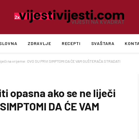
SLOVNA
ZDRAVLJE
RECEPTI
SVAŠTARA
KONT
 liječi na vrijeme: OVO SU PRVI SIMPTOMI DA ĆE VAM GUŠTERAČA STRADATI
i opasna ako se ne liječi
I SIMPTOMI DA ĆE VAM