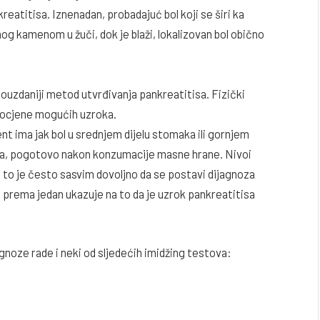
eatitisa. Iznenadan, probadajuć bol koji se širi ka
g kamenom u žuči, dok je blaži, lokalizovan bol obično
pouzdaniji metod utvrđivanja pankreatitisa. Fizički
rocjene mogućih uzroka.
ent ima jak bol u srednjem dijelu stomaka ili gornjem
ića, pogotovo nakon konzumacije masne hrane. Nivoi
h i to je često sasvim dovoljno da se postavi dijagnoza
i prema jedan ukazuje na to da je uzrok pankreatitisa
gnoze rade i neki od sljedećih imidžing testova: