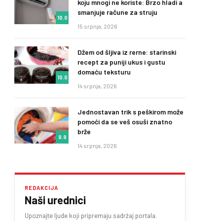
koju mnogi ne koriste: Brzo hladi a
smanjuje račune za struju
10.0
15 srpnja, 2026
Džem od šljiva iz rerne: starinski
recept za puniji ukus i gustu
domaću teksturu
10.0
14 srpnja, 2026
Jednostavan trik s peškirom može
pomoći da se veš osuši znatno
brže
9.9
14 srpnja, 2026
REDAKCIJA
Naši urednici
Upoznajte ljude koji pripremaju sadržaj portala.