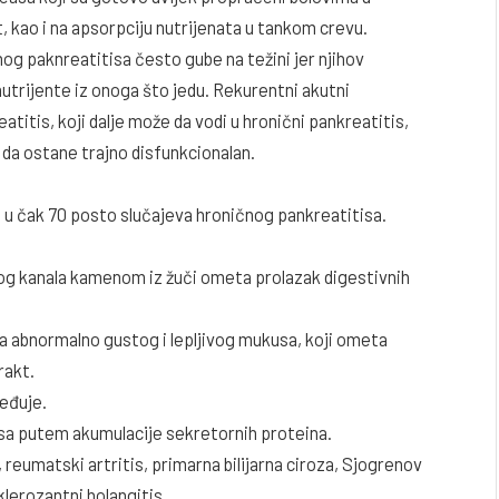
 kao i na apsorpciju nutrijenata u tankom crevu.
og paknreatitisa često gube na težini jer njihov
utrijente iz onoga što jedu. Rekurentni akutni
titis, koji dalje može da vodi u hronični pankreatitis,
da ostane trajno disfunkcionalan.
ka u čak 70 posto slučajeva hroničnog pankreatitisa.
og kanala kamenom iz žuči ometa prolazak digestivnih
ava abnormalno gustog i lepljivog mukusa, koji ometa
rakt.
jeđuje.
sa putem akumulacije sekretornih proteina.
 reumatski artritis, primarna bilijarna ciroza, Sjogrenov
klerozantni holangitis.