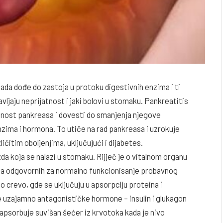
kada dođe do zastoja u protoku digestivnih enzima i ti
ljaju neprijatnost i jaki bolovi u stomaku. Pankreatitis
alnost pankreasa i dovesti do smanjenja njegove
nzima i hormona. To utiče na rad pankreasa i uzrokuje
ličitim oboljenjima, uključujući i dijabetes.
da koja se nalazi u stomaku. Rijječ je o vitalnom organu
na odgovornih za normalno funkcionisanje probavnog
 crevo, gde se uključuju u apsorpciju proteina i
e uzajamno antagonističke hormone – insulin i glukagon
in apsorbuje suvišan šećer iz krvotoka kada je nivo