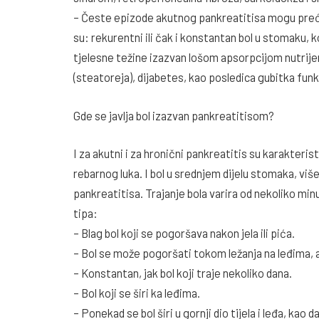
– Česte epizode akutnog pankreatitisa mogu preć
su: rekurentni ili čak i konstantan bol u stomaku, 
tjelesne težine izazvan lošom apsorpcijom nutrije
(steatoreja), dijabetes, kao posledica gubitka funk
Gde se javlja bol izazvan pankreatitisom?
I za akutni i za hronični pankreatitis su karakteri
rebarnog luka. I bol u srednjem dijelu stomaka, više
pankreatitisa. Trajanje bola varira od nekoliko min
tipa:
– Blag bol koji se pogoršava nakon jela ili pića.
– Bol se može pogoršati tokom ležanja na leđima, 
– Konstantan, jak bol koji traje nekoliko dana.
– Bol koji se širi ka leđima.
– Ponekad se bol širi u gornji dio tijela i leđa, kao da