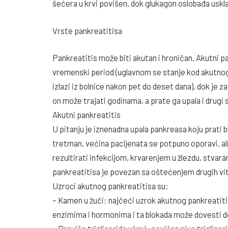
šećera u krvi povišen, dok glukagon oslobađa uskl
Vrste pankreatitisa
Pankreatitis može biti akutan i hroničan. Akutni pa
vremenski period (uglavnom se stanje kod akutnog 
izlazi iz bolnice nakon pet do deset dana), dok je z
on može trajati godinama, a prate ga upala i drugi
Akutni pankreatitis
U pitanju je iznenadna upala pankreasa koju prati b
tretman, većina pacijenata se potpuno oporavi, al
rezultirati infekcijom, krvarenjem u žlezdu, stvara
pankreatitisa je povezan sa oštećenjem drugih vita
Uzroci akutnog pankreatitisa su:
– Kamen u žuči: najčeći uzrok akutnog pankreatitis
enzimima i hormonima i ta blokada može dovesti d