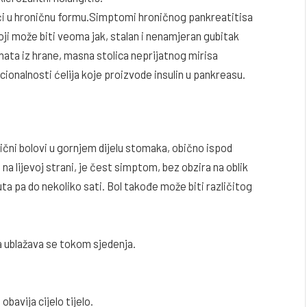
i u hroničnu formu.Simptomi hroničnog pankreatitisa
koji može biti veoma jak, stalan i nenamjeran gubitak
nata iz hrane, masna stolica neprijatnog mirisa
cionalnosti ćelija koje proizvode insulin u pankreasu.
stični bolovi u gornjem dijelu stomaka, obično ispod
 na lijevoj strani, je čest simptom, bez obzira na oblik
uta pa do nekoliko sati. Bol takođe može biti različitog
a ublažava se tokom sjedenja.
 obavija cijelo tijelo.