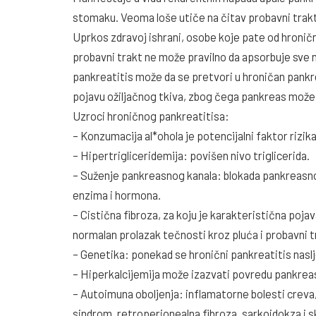
stomaku. Veoma loše utiče na čitav probavni trakt,
Uprkos zdravoj ishrani, osobe koje pate od hroničn
probavni trakt ne može pravilno da apsorbuje sve n
pankreatitis može da se pretvori u hroničan pankrea
pojavu ožiljačnog tkiva, zbog čega pankreas može 
Uzroci hroničnog pankreatitisa:
– Konzumacija al*ohola je potencijalni faktor rizi
– Hipertrigliceridemija: povišen nivo triglicerida.
– Suženje pankreasnog kanala: blokada pankreasn
enzima i hormona.
– Cistična fibroza, za koju je karakteristična poj
normalan prolazak tečnosti kroz pluća i probavni t
– Genetika: ponekad se hronični pankreatitis nasl
– Hiperkalcijemija može izazvati povredu pankrea
– Autoimuna oboljenja: inflamatorne bolesti creva,
sindrom, retroperionealna fibroza, sarkoidokza i s