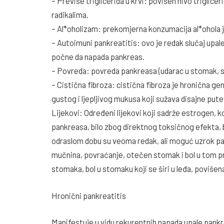
– Previše triglicerida u krvi: povišen nivo triglic
radikalima.
– Al*oholizam: prekomjerna konzumacija al*ohola je 
– Autoimuni pankreatitis: ovo je redak slučaj upal
počne da napada pankreas.
– Povreda: povreda pankreasa (udarac u stomak, 
– Cistična fibroza: cistična fibroza je hronična g
gustog i ljepljivog mukusa koji sužava disajne put
Lijekovi: Određeni lijekovi koji sadrže estrogen, ko
pankreasa, bilo zbog direktnog toksičnog efekta, b
odraslom dobu su veoma redak, ali moguć uzrok pa
mučnina, povraćanje, otečen stomak i bol u tom pre
stomaka, bol u stomaku koji se širi u leđa, povišen
Hronični pankreatitis
Manifestuje u vidu rekurentnih napada upale pankr