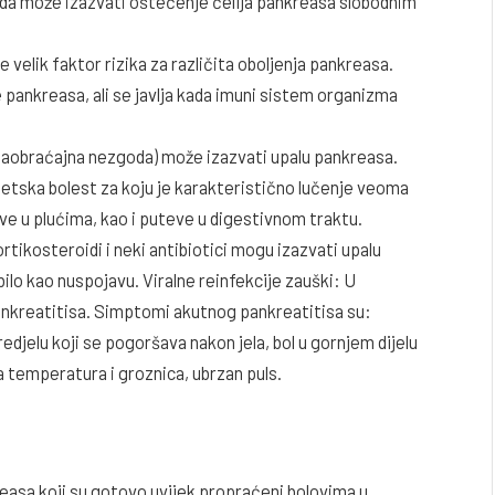
erida može izazvati oštećenje ćelija pankreasa slobodnim
velik faktor rizika za različita oboljenja pankreasa.
e pankreasa, ali se javlja kada imuni sistem organizma
saobraćajna nezgoda) može izazvati upalu pankreasa.
enetska bolest za koju je karakteristično lučenje veoma
eve u plućima, kao i puteve u digestivnom traktu.
rtikosteroidi i neki antibiotici mogu izazvati upalu
ilo kao nuspojavu. Viralne reinfekcije zauški: U
nkreatitisa. Simptomi akutnog pankreatitisa su:
djelu koji se pogoršava nakon jela, bol u gornjem dijelu
a temperatura i groznica, ubrzan puls.
easa koji su gotovo uvijek propraćeni bolovima u