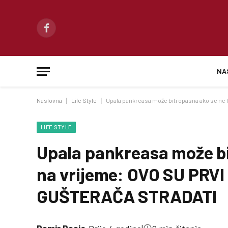
Facebook
NA
Naslovna
|
Life Style
|
Upala pankreasa može biti opasna ako se ne
LIFE STYLE
Upala pankreasa može bit
na vrijeme: OVO SU PRV
GUŠTERAČA STRADATI