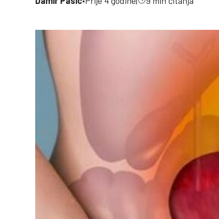
Damir Pasic
•
Prije 4 godine
|
9 min čitanja