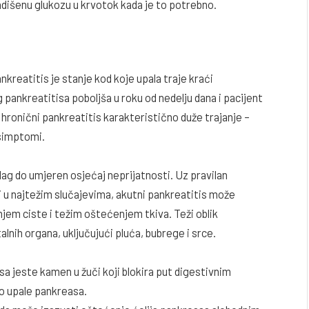
adišenu glukozu u krvotok kada je to potrebno.
nkreatitis je stanje kod koje upala traje kraći
pankreatitisa poboljša u roku od nedelju dana i pacijent
a hronični pankreatitis karakteristično duže trajanje –
 simptomi.
lag do umjeren osjećaj neprijatnosti. Uz pravilan
i u najtežim slučajevima, akutni pankreatitis može
njem ciste i težim oštećenjem tkiva. Teži oblik
lnih organa, uključujući pluća, bubrege i srce.
a jeste kamen u žuči koji blokira put digestivnim
o upale pankreasa.