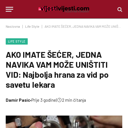
Naslovna
|
Life Style
|
AKO IMATE ŠEĆER, JEDNA NAVIKA VAM MOŽE UNIŠTITI VID: Najbolja hrana za vid po savetu lekara
LIFE STYLE
AKO IMATE ŠEĆER, JEDNA
NAVIKA VAM MOŽE UNIŠTITI
VID: Najbolja hrana za vid po
savetu lekara
Damir Pasic
•
Prije 3 godine
|
2 min čitanja