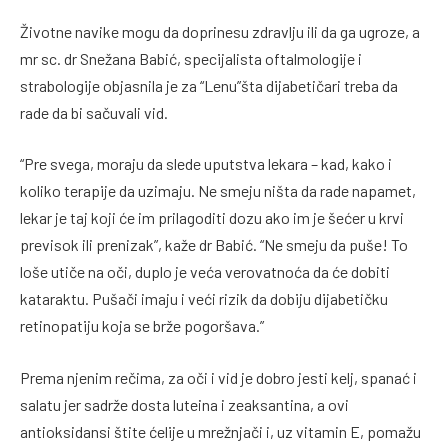
Životne navike mogu da doprinesu zdravlju ili da ga ugroze, a
mr sc. dr Snežana Babić, specijalista oftalmologije i
strabologije objasnila je za “Lenu”šta dijabetičari treba da
rade da bi sačuvali vid.
“Pre svega, moraju da slede uputstva lekara – kad, kako i
koliko terapije da uzimaju. Ne smeju ništa da rade napamet,
lekar je taj koji će im prilagoditi dozu ako im je šećer u krvi
previsok ili prenizak”, kaže dr Babić. “Ne smeju da puše! To
loše utiče na oči, duplo je veća verovatnoća da će dobiti
kataraktu. Pušači imaju i veći rizik da dobiju dijabetičku
retinopatiju koja se brže pogoršava.”
Prema njenim rečima, za oči i vid je dobro jesti kelj, spanać i
salatu jer sadrže dosta luteina i zeaksantina, a ovi
antioksidansi štite ćelije u mrežnjači i, uz vitamin E, pomažu