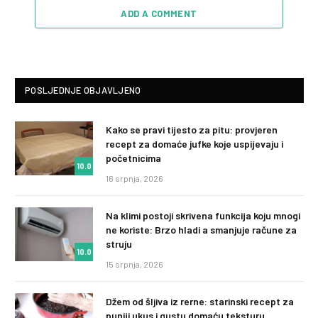
ADD A COMMENT
POSLJEDNJE OBJAVLJENO
Kako se pravi tijesto za pitu: provjeren
recept za domaće jufke koje uspijevaju i
početnicima
10.0
16 srpnja, 2026
Na klimi postoji skrivena funkcija koju mnogi
ne koriste: Brzo hladi a smanjuje račune za
struju
10.0
15 srpnja, 2026
Džem od šljiva iz rerne: starinski recept za
puniji ukus i gustu domaću teksturu