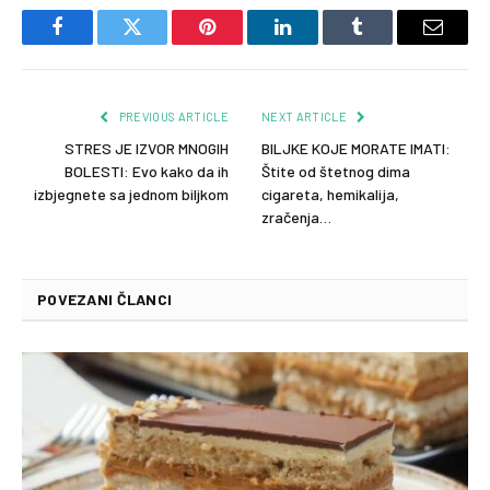
Facebook
Twitter
Pinterest
LinkedIn
Tumblr
Email
PREVIOUS ARTICLE
NEXT ARTICLE
STRES JE IZVOR MNOGIH
BILJKE KOJE MORATE IMATI:
BOLESTI: Evo kako da ih
Štite od štetnog dima
izbjegnete sa jednom biljkom
cigareta, hemikalija,
zračenja…
POVEZANI ČLANCI