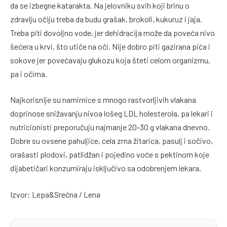
da se izbegne katarakta. Na jelovniku svih koji brinu o
zdravlju očiju treba da budu grašak, brokoli, kukuruz i jaja.
Treba piti dovoljno vode, jer dehidracija može da poveća nivo
šećera u krvi, što utiče na oči. Nije dobro piti gazirana pića i
sokove jer povećavaju glukozu koja šteti celom organizmu,
pa i očima.
Najkorisnije su namirnice s mnogo rastvorljivih vlakana
doprinose snižavanju nivoa lošeg LDL holesterola, pa lekari i
nutricionisti preporučuju najmanje 20-30 g vlakana dnevno.
Dobre su ovsene pahuljice, cela zrna žitarica, pasulj i sočivo,
orašasti plodovi, patlidžan i pojedino voće s pektinom koje
dijabetičari konzumiraju isključivo sa odobrenjem lekara.
Izvor: Lepa&Srećna / Lena