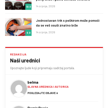
14 srpnja, 2026
10.0
Jednostavan trik s peškirom može pomoći
da se veš osuši znatno brže
14 srpnja, 2026
9.9
REDAKCIJA
Naši urednici
Upoznajte ljude koji pripremaju sadržaj portala.
belma
GLAVNA UREDNICA I AUTORICA
POGLEDAJTE OBJAVE
→
Damir Pasic