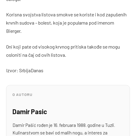
Korisna svojstva listova smokve se koriste i kod zapušenih
krvnih sudova – bolest, koja je popularna pod imenom
Bierger.
Oni koji pate od visokog krvnog pritiska takođe se mogu
osloniti na čaj od ovih listova.
Izvor: SrbijaDanas
O AUTORU
Damir Pasic
Damir Pašić rođen je 16. februara 1988. godine u Tuzli.
Kulinarstvom se bavi od malih nogu, a interes za