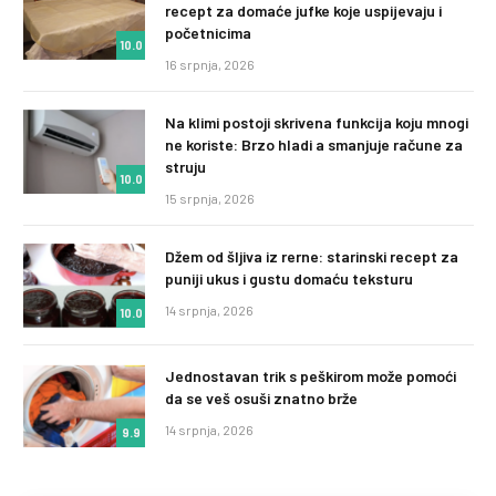
recept za domaće jufke koje uspijevaju i
početnicima
10.0
16 srpnja, 2026
Na klimi postoji skrivena funkcija koju mnogi
ne koriste: Brzo hladi a smanjuje račune za
struju
10.0
15 srpnja, 2026
Džem od šljiva iz rerne: starinski recept za
puniji ukus i gustu domaću teksturu
14 srpnja, 2026
10.0
Jednostavan trik s peškirom može pomoći
da se veš osuši znatno brže
14 srpnja, 2026
9.9