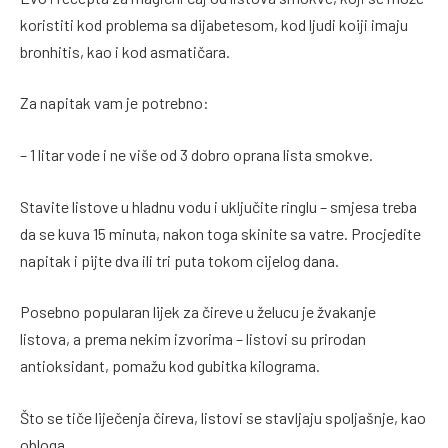
koristiti kod problema sa dijabetesom, kod ljudi koiji imaju
bronhitis, kao i kod asmatičara.
Za napitak vam je potrebno:
– 1 litar vode i ne više od 3 dobro oprana lista smokve.
Stavite listove u hladnu vodu i uključite ringlu – smjesa treba
da se kuva 15 minuta, nakon toga skinite sa vatre. Procjedite
napitak i pijte dva ili tri puta tokom cijelog dana.
Posebno popularan lijek za čireve u želucu je žvakanje
listova, a prema nekim izvorima – listovi su prirodan
antioksidant, pomažu kod gubitka kilograma.
Što se tiče liječenja čireva, listovi se stavljaju spoljašnje, kao
obloga.