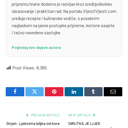
pripremu hrane dodatno je razvijao kroz srednjoškolsko
obrazovanje i praktičan rad. Na portalu VijestiVijesti.com
uređuje recepte i kulinarske vodiče, s posebnim
naglaskom na jasne postupke pripreme, korisne savjete
i tačno navedene sastojke.
Pogledaj sve objave autora
Post Views:
8.365
Facebook
Twitter
Pinterest
LinkedIn
Tumblr
Email
PREVIOUS ARTICLE
NEXT ARTICLE
Drijen: Ljekovita biljka od kore
SIRUTKA JE LIJEK