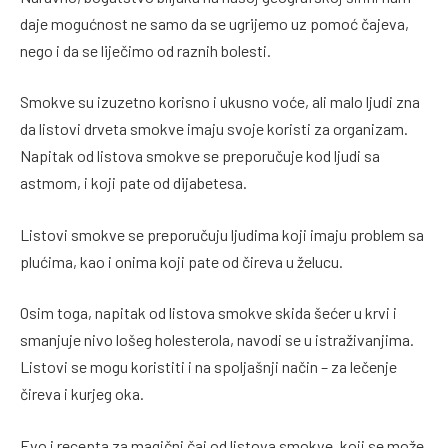
daje mogućnost ne samo da se ugrijemo uz pomoć čajeva,
nego i da se liječimo od raznih bolesti.
Smokve su izuzetno korisno i ukusno voće, ali malo ljudi zna
da listovi drveta smokve imaju svoje koristi za organizam.
Napitak od listova smokve se preporučuje kod ljudi sa
astmom, i koji pate od dijabetesa.
Listovi smokve se preporučuju ljudima koji imaju problem sa
plućima, kao i onima koji pate od čireva u želucu.
Osim toga, napitak od listova smokve skida šećer u krvi i
smanjuje nivo lošeg holesterola, navodi se u istraživanjima.
Listovi se mogu koristiti i na spoljašnji način – za lečenje
čireva i kurjeg oka.
Evo i recepta za magični čaj od listova smokve, koji se može