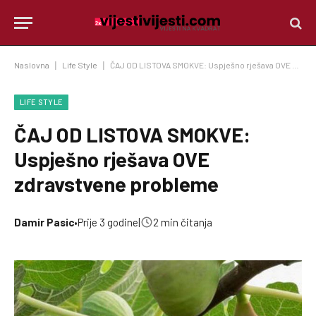
Naslovna
|
Life Style
|
ČAJ OD LISTOVA SMOKVE: Uspješno rješava OVE zdravstvene probleme
LIFE STYLE
ČAJ OD LISTOVA SMOKVE:
Uspješno rješava OVE
zdravstvene probleme
Damir Pasic
•
Prije 3 godine
|
2 min čitanja