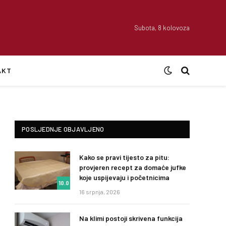
Subota, 8 kolovoza
AKT
POSLJEDNJE OBJAVLJENO
Kako se pravi tijesto za pitu:
provjeren recept za domaće jufke
koje uspijevaju i početnicima
10.0
16 srpnja, 2026
Na klimi postoji skrivena funkcija