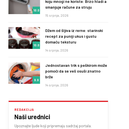
koju mnogi ne koriste: Brzo hladi a
smanjuje račune za struju
10.0
15 srpnja, 2026
Džem od šljiva iz rerne: starinski
recept za puniji ukus i gustu
domaću teksturu
10.0
14 srpnja, 2026
Jednostavan trik s peškirom može
pomoći da se veš osuši znatno
brže
9.9
14 srpnja, 2026
REDAKCIJA
Naši urednici
Upoznajte ljude koji pripremaju sadržaj portala.