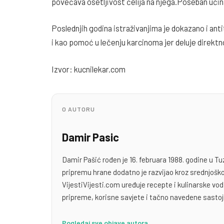
povećava osetljivost ćelija na njega.Poseban učin
Poslednjih godina istraživanjima je dokazano i ant
i kao pomoć u lečenju karcinoma jer deluje direkt
Izvor: kucnilekar.com
O AUTORU
Damir Pasic
Damir Pašić rođen je 16. februara 1988. godine u Tu
pripremu hrane dodatno je razvijao kroz srednjoško
VijestiVijesti.com uređuje recepte i kulinarske v
pripreme, korisne savjete i tačno navedene sastoj
Pogledaj sve objave autora