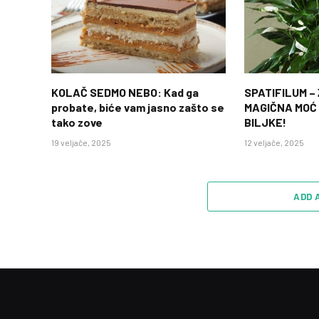
KOLAČ SEDMO NEBO: Kad ga
SPATIFILUM –
probate, biće vam jasno zašto se
MAGIČNA MOĆ
tako zove
BILJKE!
19 veljače, 2025
12 veljače, 2025
ADD 