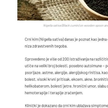
Nigella sativa (Black cumin) on wooden spoon and e
Crni kim (Nigella sativa) danas je poznat kao jedna o
niza zdravstvenih tegoba.
Sprovedeno je više od 200 istraživanja na različit
utiče na veliki broj bolesti, posebno autoimune – 
psorijaze, astme, alergije, alergijskog rinitisa, kao
bolest, visoki krvni pritisak, ekcem, akne, bronhitis,
helikobaterom, bolesti jetre, hronični umor, slabu 
hemoterapije i terapije zračenjem.
Klinički je dokazano da crni kim ublažava simptome a