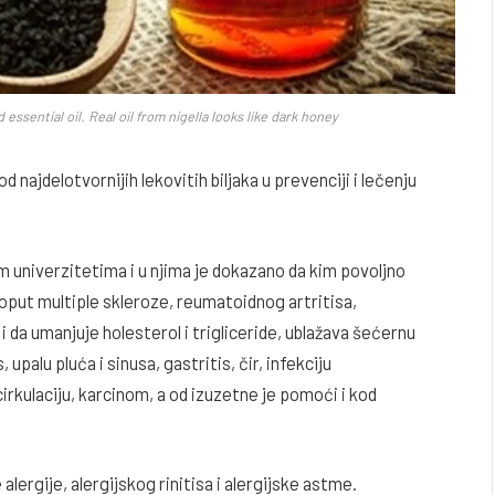
ssential oil. Real oil from nigella looks like dark honey
d najdelotvornijih lekovitih biljaka u prevenciji i lečenju
im univerzitetima i u njima je dokazano da kim povoljno
poput multiple skleroze, reumatoidnog artritisa,
 i da umanjuje holesterol i trigliceride, ublažava šećernu
 upalu pluća i sinusa, gastritis, čir, infekciju
cirkulaciju, karcinom, a od izuzetne je pomoći i kod
lergije, alergijskog rinitisa i alergijske astme.