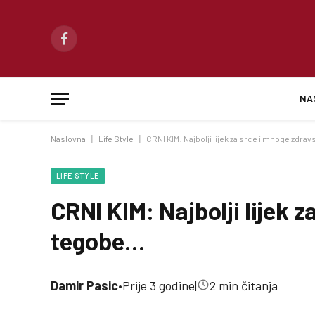
Facebook
NA
Naslovna
|
Life Style
|
CRNI KIM: Najbolji lijek za srce i mnoge zdr
LIFE STYLE
CRNI KIM: Najbolji lijek 
tegobe…
Damir Pasic
•
Prije 3 godine
|
2 min čitanja