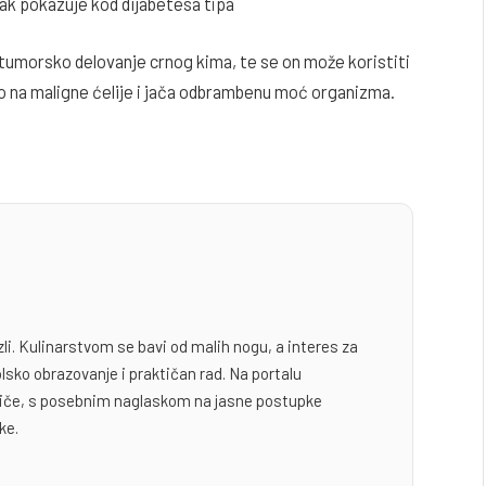
ak pokazuje kod dijabetesa tipa
itumorsko delovanje crnog kima, te se on može koristiti
no na maligne ćelije i jača odbrambenu moć organizma.
zli. Kulinarstvom se bavi od malih nogu, a interes za
lsko obrazovanje i praktičan rad. Na portalu
odiče, s posebnim naglaskom na jasne postupke
ke.