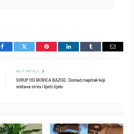
Facebook
Twitter
Pinterest
LinkedIn
Tumblr
Email
NEXT ARTICLE
SIRUP OD BOBICA BAZGE: Domaći napitak koji
snižava stres i liječi tijelo