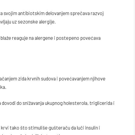
e, a svojim antibiotskim delovanjem sprečava razvoj
vljaju uz sezonske alergije.
a blaže reaguje na alergene i postepeno povećava
 Jačanjem zida krvnih sudova i povećavanjem njihove
ska.
 dovodi do snižavanja ukupnog holesterola, triglicerida i
krvi tako što stimuliše gušteraču da luči insulin i