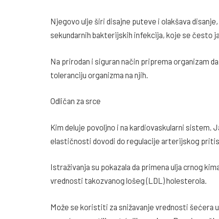
Njegovo ulje širi disajne puteve i olakšava disanj
sekundarnih bakterijskih infekcija, koje se često ja
Na prirodan i siguran način priprema organizam d
toleranciju organizma na njih.
Odličan za srce
Kim deluje povoljno i na kardiovaskularni sistem.
elastičnosti dovodi do regulacije arterijskog priti
Istraživanja su pokazala da primena ulja crnog kima
vrednosti takozvanog lošeg (LDL) holesterola.
Može se koristiti za snižavanje vrednosti šećera u 