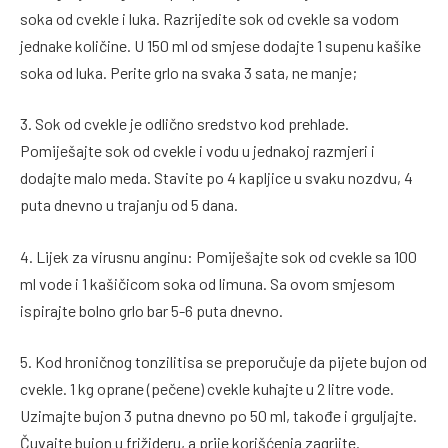
soka od cvekle i luka. Razrijedite sok od cvekle sa vodom
jednake količine. U 150 ml od smjese dodajte 1 supenu kašike
soka od luka. Perite grlo na svaka 3 sata, ne manje;
3. Sok od cvekle je odlično sredstvo kod prehlade.
Pomiješajte sok od cvekle i vodu u jednakoj razmjeri i
dodajte malo meda. Stavite po 4 kapljice u svaku nozdvu, 4
puta dnevno u trajanju od 5 dana.
4. Lijek za virusnu anginu: Pomiješajte sok od cvekle sa 100
ml vode i 1 kašičicom soka od limuna. Sa ovom smjesom
ispirajte bolno grlo bar 5-6 puta dnevno.
5. Kod hroničnog tonzilitisa se preporučuje da pijete bujon od
cvekle. 1 kg oprane (pečene) cvekle kuhajte u 2 litre vode.
Uzimajte bujon 3 putna dnevno po 50 ml, takođe i grguljajte.
Čuvajte bujon u frižideru, a prije korišćenja zagrijte.