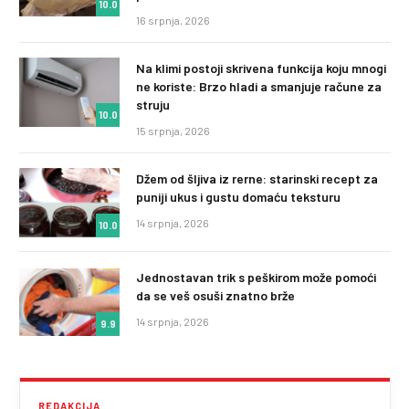
10.0
16 srpnja, 2026
Na klimi postoji skrivena funkcija koju mnogi
ne koriste: Brzo hladi a smanjuje račune za
struju
10.0
15 srpnja, 2026
Džem od šljiva iz rerne: starinski recept za
puniji ukus i gustu domaću teksturu
14 srpnja, 2026
10.0
Jednostavan trik s peškirom može pomoći
da se veš osuši znatno brže
14 srpnja, 2026
9.9
REDAKCIJA