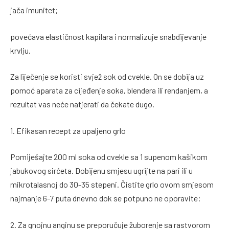
jača imunitet;
povećava elastičnost kapilara i normalizuje snabdijevanje
krvlju.
Za liječenje se koristi svjež sok od cvekle. On se dobija uz
pomoć aparata za cijeđenje soka, blendera ili rendanjem, a
rezultat vas neće natjerati da čekate dugo.
1. Efikasan recept za upaljeno grlo
Pomiješajte 200 ml soka od cvekle sa 1 supenom kašikom
jabukovog sirćeta. Dobijenu smjesu ugrijte na pari ili u
mikrotalasnoj do 30-35 stepeni. Čistite grlo ovom smjesom
najmanje 6-7 puta dnevno dok se potpuno ne oporavite;
2. Za gnojnu anginu se preporučuje žuborenje sa rastvorom