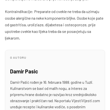
Kontraindikacije: Preparate od cvekle ne treba da uzimaju
osobe alergične na neke komponente biljke. Osobe koje pate
od gastritisa, uroliziaze, dijabetesa i osteoporoze, prije
upotrebe cvekle kao lijeka treba da se posavjetuju sa
ljekarom.
O AUTORU
Damir Pasic
Damir Pašić rođen je 16. februara 1988. godine u Tuzli.
Kulinarstvom se bavi od malih nogu, a interes za
pripremu hrane dodatno je razvijao kroz srednjoškolsko
obrazovanje i praktičan rad. Na portalu VijestiVijesti.com
uređuje recepte i kulinarske vodiče, s posebnim