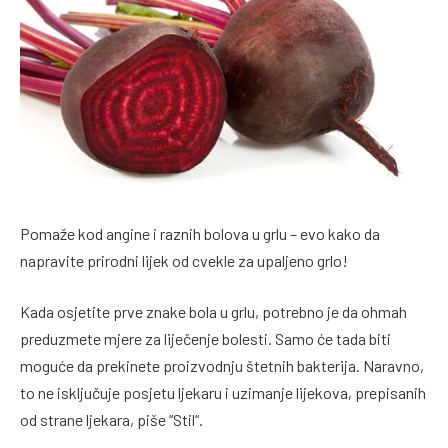
Pomaže kod angine i raznih bolova u grlu – evo kako da
napravite prirodni lijek od cvekle za upaljeno grlo!
Kada osjetite prve znake bola u grlu, potrebno je da ohmah
preduzmete mjere za liječenje bolesti. Samo će tada biti
moguće da prekinete proizvodnju štetnih bakterija. Naravno,
to ne isključuje posjetu ljekaru i uzimanje lijekova, prepisanih
od strane ljekara, piše “Stil“.