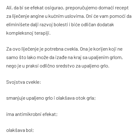
Ali, da bi se efekat osigurao, preporučujemo domaći recept
za liječenje angine u kućnim uslovima. Oni će vam pomoći da
eliminišete dalji razvoj bolesti i biće odličan dodatak
kompleksnoj terapiji.
Za ovo liječenje je potrebna cvekla. Ona je korijen koji ne
samo što lako može da izađe na kraj sa upaljenim grlom,
nego je u praksi odlično sredstvo za upaljeno grlo.
Svojstva cvekle:
smanjuje upaljeno grlo i olakšava otok grla;
ima antimikrobni efekat;
olakšava bol;