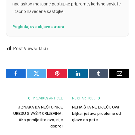
naglaskom na jasne postupke pripreme, korisne savjete
i tačno navedene sastojke.
Pogledaj sve objave autora
Post Views:
1.537
Facebook
Twitter
Pinterest
LinkedIn
Tumblr
Email
PREVIOUS ARTICLE
NEXT ARTICLE
3 ZNAKA DA NEŠTO NIJE
NEMA ŠTA NE LIJEČI: Ova
UREDU S VAŠIM CRIJEVIMA:
biljka rješava probleme od
Ako primijetite ovo, nije
glave do pete
dobro!