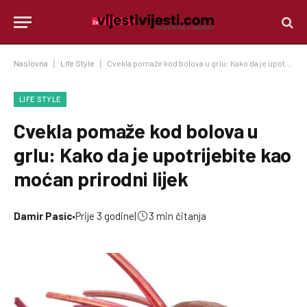
Naslovna
|
Life Style
|
Cvekla pomaže kod bolova u grlu: Kako da je upotrijebite kao moćan prirodni lijek
LIFE STYLE
Cvekla pomaže kod bolova u
grlu: Kako da je upotrijebite kao
moćan prirodni lijek
Damir Pasic
•
Prije 3 godine
|
3 min čitanja