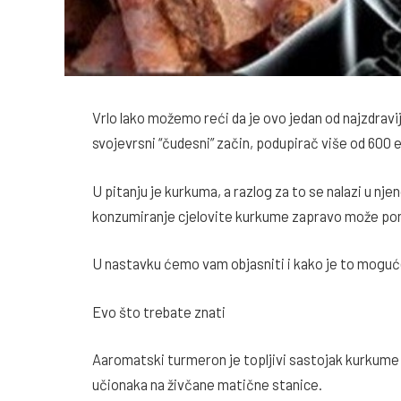
Vrlo lako možemo reći da je ovo jedan od najzdravij
svojevrsni “čudesni” začin, podupirač više od 600
U pitanju je kurkuma, a razlog za to se nalazi u n
konzumiranje cjelovite kurkume zapravo može po
U nastavku ćemo vam objasniti i kako je to mogu
Evo što trebate znati
Aaromatski turmeron je topljivi sastojak kurkume k
učionaka na živčane matične stanice.