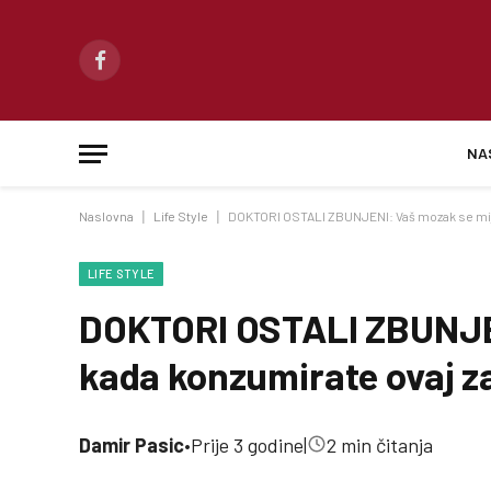
Facebook
NA
Naslovna
|
Life Style
|
DOKTORI OSTALI ZBUNJENI: Vaš mozak se mije
LIFE STYLE
DOKTORI OSTALI ZBUNJEN
kada konzumirate ovaj z
Damir Pasic
•
Prije 3 godine
|
2 min čitanja