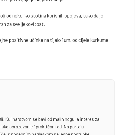
oji od nekoliko stotina korisnih spojeva, tako da je
an za sve ljekovitost.
ne pozitivne učinke na tijelo i um, od cijele kurkume
zli. Kulinarstvom se bavi od malih nogu, a interes za
lsko obrazovanje i praktičan rad. Na portalu
odiče, s posebnim naglaskom na jasne postupke