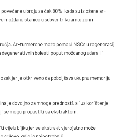
) povećane u broju za čak 80%, kada su izložene ar-
e moždane stanice u subventrikularnoj zoni i
područja. Ar-turmerone može pomoći NSCs u regeneraciji
a degenerativnih bolesti poput moždanog udara ili
mozak jer je otkriveno da poboljšava ukupnu memoriju
na je dovoljno za mnoge prednosti, ali uz korištenje
oji se mogu propustiti sa ekstraktom.
titi cijelu biljku jer se ekstrakt vjerojatno može
 crijevo, gdje je najpotrebniji.