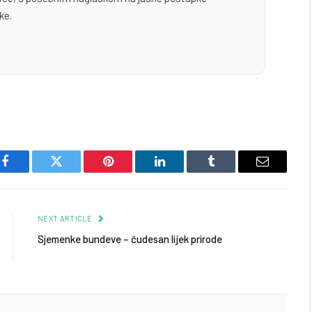
ke.
Facebook
Twitter
Pinterest
LinkedIn
Tumblr
Email
NEXT ARTICLE
Sjemenke bundeve – čudesan lijek prirode