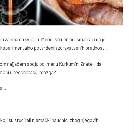
ih začina na svijetu. Mnogi stručnjaci smatraju da je
 eksperimentalno potvrđenih zdravstvenih prednosti.
jenom najjačem spoju po imenu Kurkumin. Znate li da
moći u regeneraciji mozga?
će…
oji su studirali njemački naučnici zbog njegovih