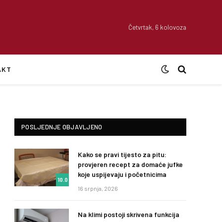
Četvrtak, 6 kolovoza
AKT
POSLJEDNJE OBJAVLJENO
Kako se pravi tijesto za pitu:
provjeren recept za domaće jufke
koje uspijevaju i početnicima
10.0
16 srpnja, 2026
Na klimi postoji skrivena funkcija