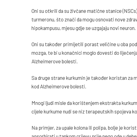
Oni su otkrili da su živčane matične stanice (NSCs
turmeronu, što znači da mogu osnovati nove zdrav
hipokampusu, mjesu gdje se uzgajaju novi neuron.
Oni su također primijetili porast veličine u oba 
mozga, te bi u konačnici moglo dovesti do liječenj
Alzheimerove bolesti.
Sa druge strane kurkumin je također koristan za 
kod Alzheimerove bolesti.
Mnogi ljudi misle da korištenjem ekstrakta kurkumi
cijele kurkume nudi se niz terapeutskih spojeva k
Na primjer, za upale kolona ili polipa, bolje je koris
apsorbirati u tankom crijevu prije nego ode u debelo