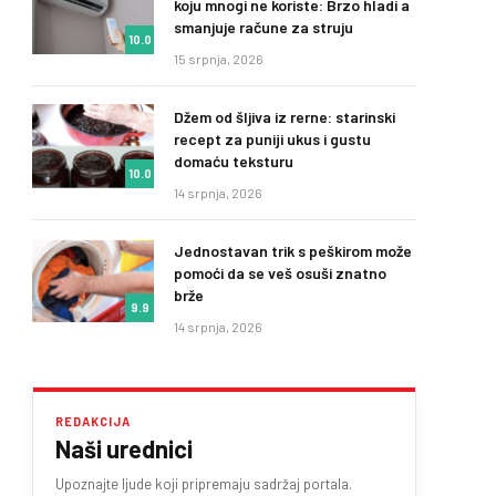
koju mnogi ne koriste: Brzo hladi a
smanjuje račune za struju
10.0
15 srpnja, 2026
Džem od šljiva iz rerne: starinski
recept za puniji ukus i gustu
domaću teksturu
10.0
14 srpnja, 2026
Jednostavan trik s peškirom može
pomoći da se veš osuši znatno
brže
9.9
14 srpnja, 2026
REDAKCIJA
Naši urednici
Upoznajte ljude koji pripremaju sadržaj portala.