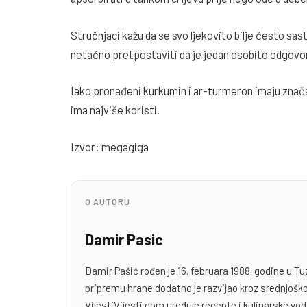
Stručnjaci kažu da se svo ljekovito bilje često sast
netačno pretpostaviti da je jedan osobito odgovor
Iako pronađeni kurkumin i ar-turmeron imaju značaj
ima najviše koristi.
Izvor: megagiga
O AUTORU
Damir Pasic
Damir Pašić rođen je 16. februara 1988. godine u Tu
pripremu hrane dodatno je razvijao kroz srednjoško
VijestiVijesti.com uređuje recepte i kulinarske v