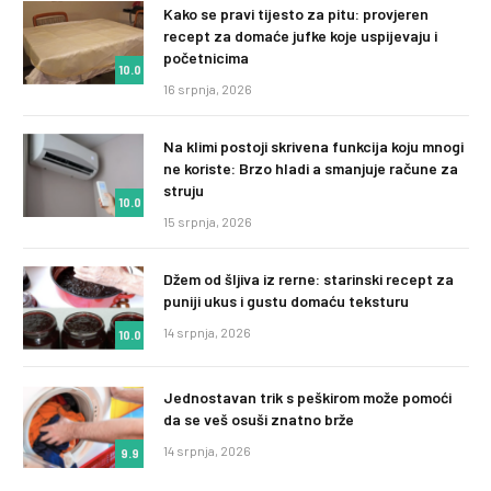
Kako se pravi tijesto za pitu: provjeren
recept za domaće jufke koje uspijevaju i
početnicima
10.0
16 srpnja, 2026
Na klimi postoji skrivena funkcija koju mnogi
ne koriste: Brzo hladi a smanjuje račune za
struju
10.0
15 srpnja, 2026
Džem od šljiva iz rerne: starinski recept za
puniji ukus i gustu domaću teksturu
14 srpnja, 2026
10.0
Jednostavan trik s peškirom može pomoći
da se veš osuši znatno brže
14 srpnja, 2026
9.9