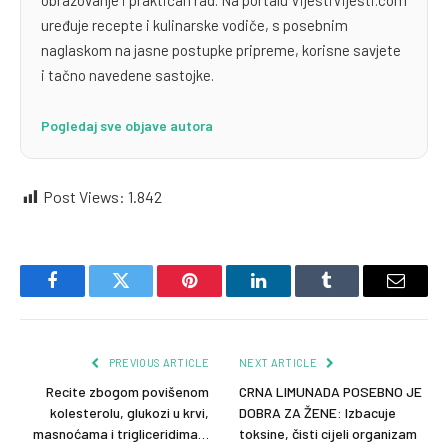
uređuje recepte i kulinarske vodiče, s posebnim
naglaskom na jasne postupke pripreme, korisne savjete
i tačno navedene sastojke.
Pogledaj sve objave autora
Post Views:
1.842
Facebook
Twitter
Pinterest
LinkedIn
Tumblr
Email
PREVIOUS ARTICLE
NEXT ARTICLE
Recite zbogom povišenom
CRNA LIMUNADA POSEBNO JE
kolesterolu, glukozi u krvi,
DOBRA ZA ŽENE: Izbacuje
masnoćama i trigliceridima…
toksine, čisti cijeli organizam