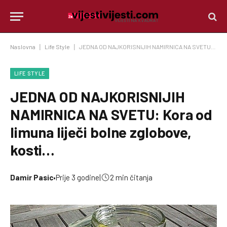
Naslovna
|
Life Style
|
JEDNA OD NAJKORISNIJIH NAMIRNICA NA SVETU: Kora od limuna liječi bolne zglobove, kosti…
LIFE STYLE
JEDNA OD NAJKORISNIJIH
NAMIRNICA NA SVETU: Kora od
limuna liječi bolne zglobove,
kosti…
Damir Pasic
•
Prije 3 godine
|
2 min čitanja