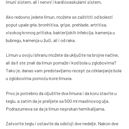
imuni sistem, ali i nervni i kardiovaskularni sistem.
Ako redovno jedete limun, možete se zaštititi od bolesti
poput upale grla, bronhitisa, gripe, prehlade, artritisa,
visokog krvnog pritiska, bakterijskih infekcija, kamenja u
bubregu, kamenja u žuči, ali i od raka.
Limun u svoju ishranu možete da uključite na brojne načine,
ali da li ste znali da limun pomaže i kod bola u zglobovima?
Tako je, danas vam predstavljamo recept za otklanjanje bola
u zglobovima pomoću kore limuna.
Prvo je potrebno da oljuštite dva limuna i da koru stavite u
teglu, a zatim da je prelijete sa 500 ml maslinovog ulja.
Podrazumeva se da je limun neprskan hemikalijama.
Zatvorite teglu i ostavite da odstoji dve nedelje. Nakon dve