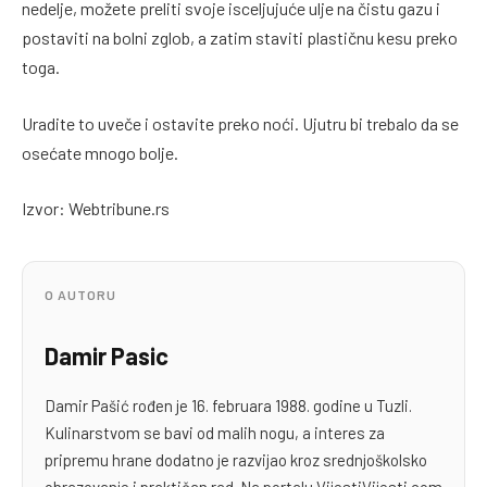
nedelje, možete preliti svoje isceljujuće ulje na čistu gazu i
postaviti na bolni zglob, a zatim staviti plastičnu kesu preko
toga.
Uradite to uveče i ostavite preko noći. Ujutru bi trebalo da se
osećate mnogo bolje.
Izvor: Webtribune.rs
O AUTORU
Damir Pasic
Damir Pašić rođen je 16. februara 1988. godine u Tuzli.
Kulinarstvom se bavi od malih nogu, a interes za
pripremu hrane dodatno je razvijao kroz srednjoškolsko
obrazovanje i praktičan rad. Na portalu VijestiVijesti.com