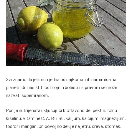
Svi znamo da je limun jedna od najkorisnijih namirnica na
planeti. On nas štiti od brojnih bolesti i s pravom se može
nazvati superhranom.
Pun je nutrijenata uključujući bioflavonoide, pektin, folnu
kiselinu, vitamine C, A, B1 i B6, kalijum, kalcijum, magnezijum,
fosfor i mangan. On povoljno deluje na jetru, creva, stomak,