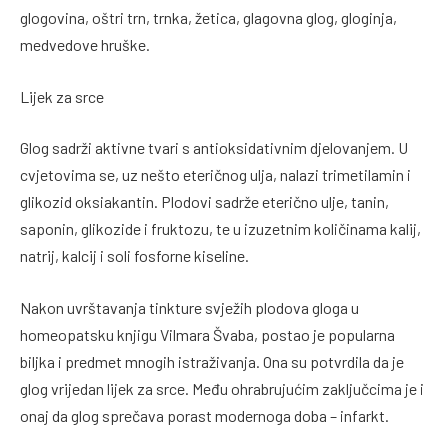
glogovina, oštri trn, trnka, žetica, glagovna glog, gloginja,
medvedove hruške.
Lijek za srce
Glog sadrži aktivne tvari s antioksidativnim djelovanjem. U
cvjetovima se, uz nešto eteričnog ulja, nalazi trimetilamin i
glikozid oksiakantin. Plodovi sadrže eterično ulje, tanin,
saponin, glikozide i fruktozu, te u izuzetnim količinama kalij,
natrij, kalcij i soli fosforne kiseline.
Nakon uvrštavanja tinkture svježih plodova gloga u
homeopatsku knjigu Vilmara Švaba, postao je popularna
biljka i predmet mnogih istraživanja. Ona su potvrdila da je
glog vrijedan lijek za srce. Među ohrabrujućim zaključcima je i
onaj da glog sprečava porast modernoga doba – infarkt.