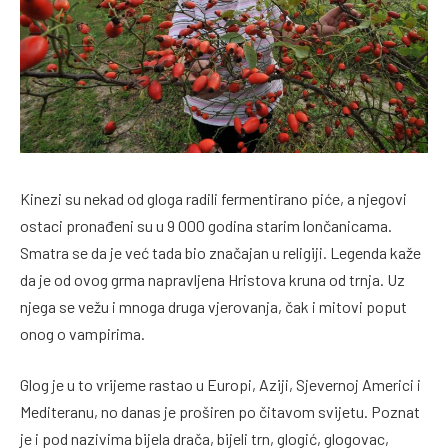
Kinezi su nekad od gloga radili fermentirano piće, a njegovi
ostaci pronađeni su u 9 000 godina starim lončanicama.
Smatra se da je već tada bio značajan u religiji. Legenda kaže
da je od ovog grma napravljena Hristova kruna od trnja. Uz
njega se vežu i mnoga druga vjerovanja, čak i mitovi poput
onog o vampirima.
Glog je u to vrijeme rastao u Europi, Aziji, Sjevernoj Americi i
Mediteranu, no danas je proširen po čitavom svijetu. Poznat
je i pod nazivima bijela drača, bijeli trn, glogić, glogovac,