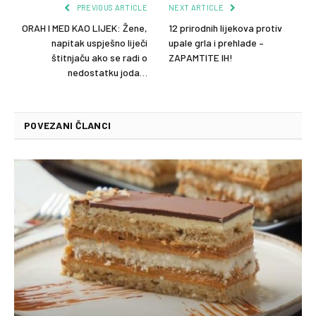
PREVIOUS ARTICLE
NEXT ARTICLE
ORAH I MED KAO LIJEK: Žene,
12 prirodnih lijekova protiv
napitak uspješno liječi
upale grla i prehlade –
štitnjaču ako se radi o
ZAPAMTITE IH!
nedostatku joda…
POVEZANI ČLANCI