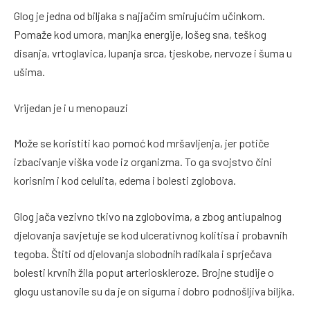
Glog je jedna od biljaka s najjačim smirujućim učinkom.
Pomaže kod umora, manjka energije, lošeg sna, teškog
disanja, vrtoglavica, lupanja srca, tjeskobe, nervoze i šuma u
ušima.
Vrijedan je i u menopauzi
Može se koristiti kao pomoć kod mršavljenja, jer potiče
izbacivanje viška vode iz organizma. To ga svojstvo čini
korisnim i kod celulita, edema i bolesti zglobova.
Glog jača vezivno tkivo na zglobovima, a zbog antiupalnog
djelovanja savjetuje se kod ulcerativnog kolitisa i probavnih
tegoba. Štiti od djelovanja slobodnih radikala i sprječava
bolesti krvnih žila poput arterioskleroze. Brojne studije o
glogu ustanovile su da je on sigurna i dobro podnošljiva biljka.