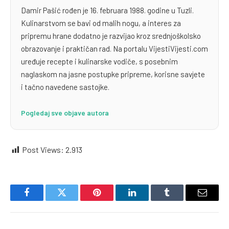
Damir Pašić rođen je 16. februara 1988. godine u Tuzli.
Kulinarstvom se bavi od malih nogu, a interes za
pripremu hrane dodatno je razvijao kroz srednjoškolsko
obrazovanje i praktičan rad. Na portalu VijestiVijesti.com
uređuje recepte i kulinarske vodiče, s posebnim
naglaskom na jasne postupke pripreme, korisne savjete
i tačno navedene sastojke.
Pogledaj sve objave autora
Post Views:
2.913
Facebook
Twitter
Pinterest
LinkedIn
Tumblr
Email