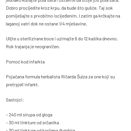
Dobro procijedite kroz krpu, da bude što gušće. Taj sok
pomiješajte s prvobitno iscijeđenim. I zatim ga krčkajte na
laganoj vatri dok ne ostane 1/4 mješavine.
Ulijte u sterilizirane boce i uzimajte 6 do 12 kašika dnevno.
Rok trajanja je neograničen.
Pomoć kod infarkta
Pojačana formula herbalista Ričarda Šulza za one koji su
pretrpjeli infarkt.
Sastojci:
– 240 ml sirupa od gloga
– 30 ml tinkture od srčanika
– 30 ml tinkture od korijena đumbira