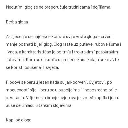
Međutim, glog se ne preporučuje trudnicama i dojiljama.
Berba gloga
Za liječenje se najčešće koriste dvije vrste gloga – crveni i
manje poznati bijeli glog. Glog raste uz puteve, rubove šuma i
livada, a karakterističan je po trnju i trokrakim i petokrakim
listovima. Kora se sakuplja u proljeće kada kolaju sokovi, te
se koristi osušena ili svježa.
Plodovi se beru u jesen kada su jarkocrveni. Cvjetovi, po
mogućnosti bijeli, beru se u pupoljcima ili neposredno prije
otvaranja. Vrijeme za branje cvjetova je između aprila i juna.
Suše se u hladu u tankim slojevima.
Kapi od gloga