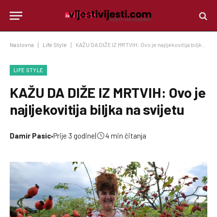
Naslovna
|
Life Style
|
KAŽU DA DIŽE IZ MRTVIH: Ovo je najljekovitija biljka na svijetu
LIFE STYLE
KAŽU DA DIŽE IZ MRTVIH: Ovo je
najljekovitija biljka na svijetu
Damir Pasic
•
Prije 3 godine
|
4 min čitanja