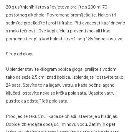
20 g usitnjenih listova i cvjetova prelijte s 200 ml 70-
postotnog alkohola. Povremeno promiješajte. Nakon tri
sedmice procijedite i profiltrirajte. Piti dvadeset kapi dnevno
s malo tečnosti. Ove kapi djeluju preventivno, ali i kao
pomoćna terapija kod bolesti krvožilnog i živčanog sustava.
Sirup od gloga
U blender stavite kilogram bobica gloga, prelijte s vodom
tako da seže 2,5 cm iznad bobica. Izblendajte i ostavite tako
24 sata. Stavite to na laganu vatru, a kada počne lagano
ključati, ostavite neka se krčka pola sata. Ugasite vatru i
pustite da odstoji još pola sata.
Procijedite tekućinu i kada se ohladi, stavite je u hladnjak.
Bobice izblendajte dodajući im novu vodu. Zatim ih opet
jednako kuhajte pola sata i ostavite da stoje još pola sata.