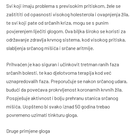
Svi koji imaju problema s previsokim pritiskom, žele se
zaštititi od opasnosti visokog holesterola i ovapnjenja žila,
te svi koji pate od srčanih kriza, mogu se s punim
povjerenjem liječiti glogom. Ova biljka široko se koristi za
održavanje zdravlja krvnog sistema, kod visokog pritiska,
slabljenja srčanog mišića i srčane aritmije.
Prihvaćen je kao siguran i učinkovit tretman ranih faza
srčanih bolesti, te kao djelotvorna terapija kod već
uznapredovalih faza. Preporučuje se nakon srčanog udara,
budući da povećava prokrvljenost koronarnih krvnih žila.
Pospješuje aktivnost i bolju prehranu stanica srčanog
mišića. Uopšteno bi svako iznad 50 godina trebao
povremeno uzimati tinkturu gloga.
Druge primjene gloga