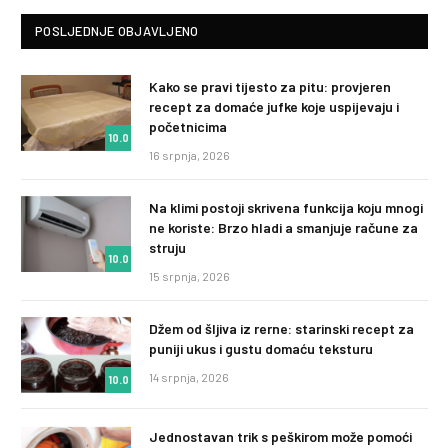
POSLJEDNJE OBJAVLJENO
Kako se pravi tijesto za pitu: provjeren
recept za domaće jufke koje uspijevaju i
početnicima
10.0
16 srpnja, 2026
Na klimi postoji skrivena funkcija koju mnogi
ne koriste: Brzo hladi a smanjuje račune za
struju
10.0
15 srpnja, 2026
Džem od šljiva iz rerne: starinski recept za
puniji ukus i gustu domaću teksturu
14 srpnja, 2026
10.0
Jednostavan trik s peškirom može pomoći