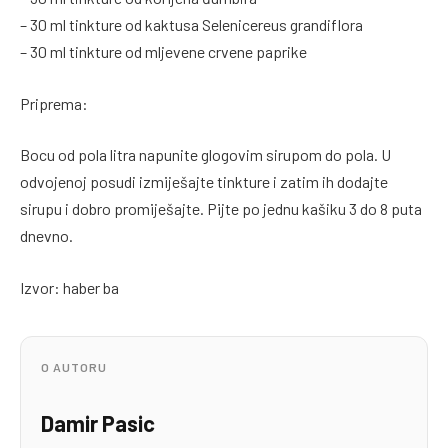
– 30 ml tinkture od kaktusa Selenicereus grandiflora
– 30 ml tinkture od mljevene crvene paprike
Priprema:
Bocu od pola litra napunite glogovim sirupom do pola. U
odvojenoj posudi izmiješajte tinkture i zatim ih dodajte
sirupu i dobro promiješajte. Pijte po jednu kašiku 3 do 8 puta
dnevno.
Izvor: haber ba
O AUTORU
Damir Pasic