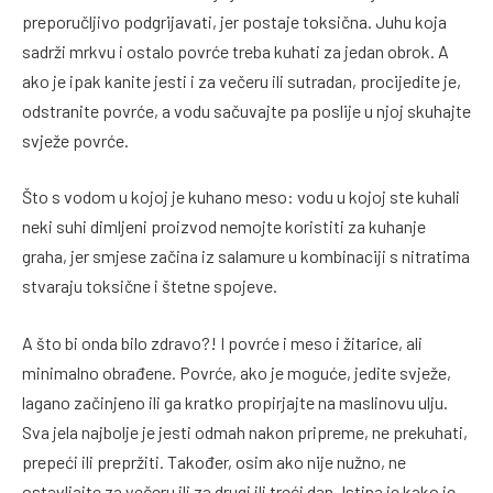
preporučljivo podgrijavati, jer postaje toksična. Juhu koja
sadrži mrkvu i ostalo povrće treba kuhati za jedan obrok. A
ako je ipak kanite jesti i za večeru ili sutradan, procijedite je,
odstranite povrće, a vodu sačuvajte pa poslije u njoj skuhajte
svježe povrće.
Što s vodom u kojoj je kuhano meso: vodu u kojoj ste kuhali
neki suhi dimljeni proizvod nemojte koristiti za kuhanje
graha, jer smjese začina iz salamure u kombinaciji s nitratima
stvaraju toksične i štetne spojeve.
A što bi onda bilo zdravo?! I povrće i meso i žitarice, ali
minimalno obrađene. Povrće, ako je moguće, jedite svježe,
lagano začinjeno ili ga kratko propirjajte na maslinovu ulju.
Sva jela najbolje je jesti odmah nakon pripreme, ne prekuhati,
prepeći ili prepržiti. Također, osim ako nije nužno, ne
ostavljajte za večeru ili za drugi ili treći dan. Istina je kako je