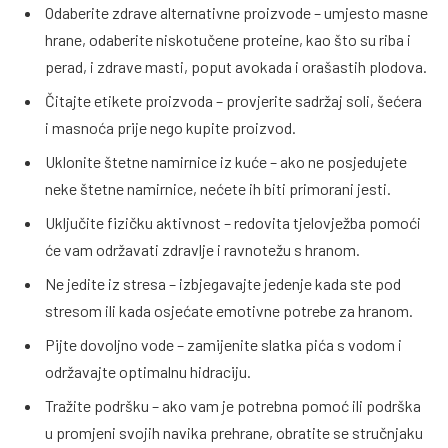
Odaberite zdrave alternativne proizvode – umjesto masne
hrane, odaberite niskotučene proteine, kao što su riba i
perad, i zdrave masti, poput avokada i orašastih plodova.
Čitajte etikete proizvoda – provjerite sadržaj soli, šećera
i masnoća prije nego kupite proizvod.
Uklonite štetne namirnice iz kuće – ako ne posjedujete
neke štetne namirnice, nećete ih biti primorani jesti.
Uključite fizičku aktivnost – redovita tjelovježba pomoći
će vam održavati zdravlje i ravnotežu s hranom.
Ne jedite iz stresa – izbjegavajte jedenje kada ste pod
stresom ili kada osjećate emotivne potrebe za hranom.
Pijte dovoljno vode – zamijenite slatka pića s vodom i
održavajte optimalnu hidraciju.
Tražite podršku – ako vam je potrebna pomoć ili podrška
u promjeni svojih navika prehrane, obratite se stručnjaku