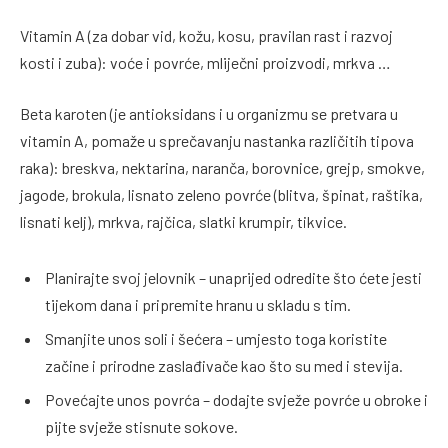
Vitamin A (za dobar vid, kožu, kosu, pravilan rast i razvoj
kosti i zuba): voće i povrće, mliječni proizvodi, mrkva …
Beta karoten (je antioksidans i u organizmu se pretvara u
vitamin A, pomaže u sprečavanju nastanka različitih tipova
raka): breskva, nektarina, naranča, borovnice, grejp, smokve,
jagode, brokula, lisnato zeleno povrće (blitva, špinat, raštika,
lisnati kelj), mrkva, rajčica, slatki krumpir, tikvice.
Planirajte svoj jelovnik – unaprijed odredite što ćete jesti
tijekom dana i pripremite hranu u skladu s tim.
Smanjite unos soli i šećera – umjesto toga koristite
začine i prirodne zaslađivače kao što su med i stevija.
Povećajte unos povrća – dodajte svježe povrće u obroke i
pijte svježe stisnute sokove.