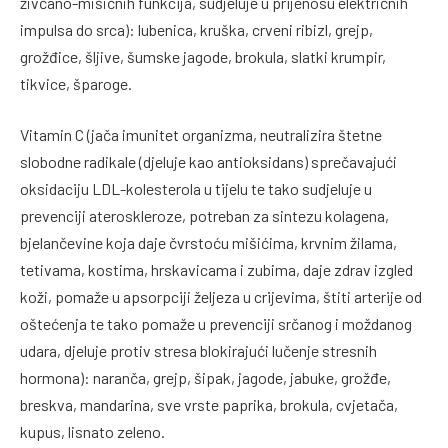
živčano-mišićnih funkcija, sudjeluje u prijenosu električnih
impulsa do srca): lubenica, kruška, crveni ribizl, grejp,
grožđice, šljive, šumske jagode, brokula, slatki krumpir,
tikvice, šparoge.
Vitamin C (jača imunitet organizma, neutralizira štetne
slobodne radikale (djeluje kao antioksidans) sprečavajući
oksidaciju LDL-kolesterola u tijelu te tako sudjeluje u
prevenciji ateroskleroze, potreban za sintezu kolagena,
bjelančevine koja daje čvrstoću mišićima, krvnim žilama,
tetivama, kostima, hrskavicama i zubima, daje zdrav izgled
koži, pomaže u apsorpciji željeza u crijevima, štiti arterije od
oštećenja te tako pomaže u prevenciji srčanog i moždanog
udara, djeluje protiv stresa blokirajući lučenje stresnih
hormona): naranča, grejp, šipak, jagode, jabuke, grožđe,
breskva, mandarina, sve vrste paprika, brokula, cvjetača,
kupus, lisnato zeleno.