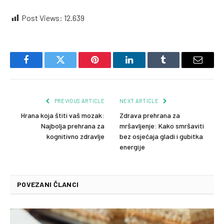
Post Views:
12.639
Facebook
Twitter
Pinterest
LinkedIn
Tumblr
Email
PREVIOUS ARTICLE
NEXT ARTICLE
Hrana koja štiti vaš mozak:
Zdrava prehrana za
Najbolja prehrana za
mršavljenje: Kako smršaviti
kognitivno zdravlje
bez osjećaja gladi i gubitka
energije
POVEZANI ČLANCI