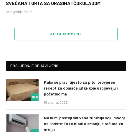
SVEČANA TORTA SA ORASIMA I ČOKOLADOM
24 siječnja, 2025
ADD A COMMENT
POSLJEDNJE OBJAVLJENO
Kako se pravi tijesto za pitu: provjeren
recept za domaće jufke koje uspijevaju i
početnicima
10.0
16 srpnja, 2026
Na klimi postoji skrivena funkcija koju mnogi
ne koriste: Brzo hladi a smanjuje račune za
struju