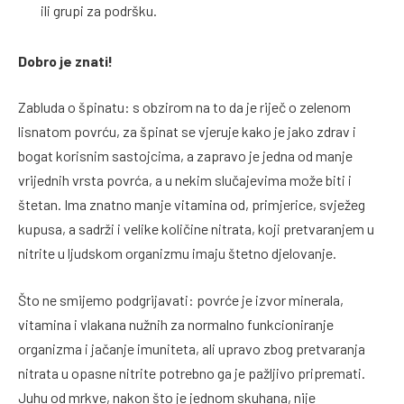
ili grupi za podršku.
Dobro je znati!
Zabluda o špinatu: s obzirom na to da je riječ o zelenom
lisnatom povrću, za špinat se vjeruje kako je jako zdrav i
bogat korisnim sastojcima, a zapravo je jedna od manje
vrijednih vrsta povrća, a u nekim slučajevima može biti i
štetan. Ima znatno manje vitamina od, primjerice, svježeg
kupusa, a sadrži i velike količine nitrata, koji pretvaranjem u
nitrite u ljudskom organizmu imaju štetno djelovanje.
Što ne smijemo podgrijavati: povrće je izvor minerala,
vitamina i vlakana nužnih za normalno funkcioniranje
organizma i jačanje imuniteta, ali upravo zbog pretvaranja
nitrata u opasne nitrite potrebno ga je pažljivo pripremati.
Juhu od mrkve, nakon što je jednom skuhana, nije