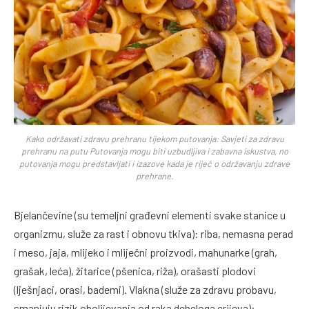
Kako održavati zdravu prehranu tijekom putovanja: Savjeti za zdravu
prehranu na putu Putovanja mogu biti uzbudljiva i zabavna iskustva, no
putovanja mogu predstavljati i izazove kada je riječ o održavanju zdrave
prehrane.
Bjelančevine (su temeljni građevni elementi svake stanice u
organizmu, služe za rast i obnovu tkiva): riba, nemasna perad
i meso, jaja, mlijeko i mliječni proizvodi, mahunarke (grah,
grašak, leća), žitarice (pšenica, riža), orašasti plodovi
(lješnjaci, orasi, bademi). Vlakna (služe za zdravu probavu,
smanjuju rizik obolijevanja od raka debeloga crijeva):