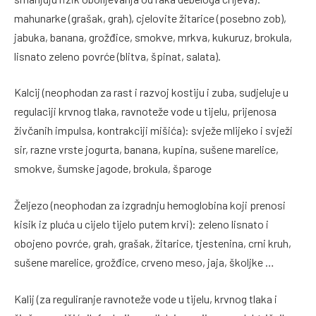
mahunarke (grašak, grah), cjelovite žitarice (posebno zob),
jabuka, banana, grožđice, smokve, mrkva, kukuruz, brokula,
lisnato zeleno povrće (blitva, špinat, salata).
Kalcij (neophodan za rast i razvoj kostiju i zuba, sudjeluje u
regulaciji krvnog tlaka, ravnoteže vode u tijelu, prijenosa
živčanih impulsa, kontrakciji mišića): svježe mlijeko i svježi
sir, razne vrste jogurta, banana, kupina, sušene marelice,
smokve, šumske jagode, brokula, šparoge
Željezo (neophodan za izgradnju hemoglobina koji prenosi
kisik iz pluća u cijelo tijelo putem krvi): zeleno lisnato i
obojeno povrće, grah, grašak, žitarice, tjestenina, crni kruh,
sušene marelice, grožđice, crveno meso, jaja, školjke …
Kalij (za reguliranje ravnoteže vode u tijelu, krvnog tlaka i