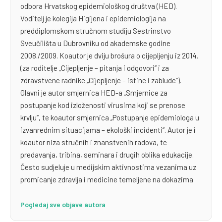
odbora Hrvatskog epidemiološkog društva (HED).
Voditelj je kolegija Higijena i epidemiologija na
preddiplomskom stručnom studiju Sestrinstvo
Sveučilišta u Dubrovniku od akademske godine
2008./2009. Koautor je dviju brošura o cijepljenju iz 2014.
(za roditelje „Cijepljenje – pitanja i odgovori“ i za
zdravstvene radnike „Cijepljenje – istine i zablude“).
Glavni je autor smjernica HED-a „Smjernice za
postupanje kod izloženosti virusima koji se prenose
krvlju“, te koautor smjernica „Postupanje epidemiologa u
izvanrednim situacijama – ekološki incidenti“. Autor je i
koautor niza stručnih i znanstvenih radova, te
predavanja, tribina, seminara i drugih oblika edukacije.
Često sudjeluje u medijskim aktivnostima vezanima uz
promicanje zdravlja i medicine temeljene na dokazima
Pogledaj sve objave autora