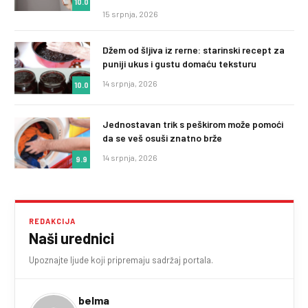
10.0
15 srpnja, 2026
Džem od šljiva iz rerne: starinski recept za
puniji ukus i gustu domaću teksturu
14 srpnja, 2026
10.0
Jednostavan trik s peškirom može pomoći
da se veš osuši znatno brže
14 srpnja, 2026
9.9
REDAKCIJA
Naši urednici
Upoznajte ljude koji pripremaju sadržaj portala.
belma