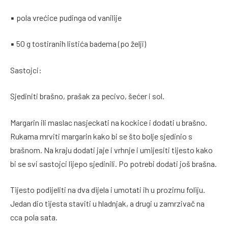
▪ pola vrećice pudinga od vanilije
▪ 50 g tostiranih listića badema (po želji)
Sastojci:
Sjediniti brašno, prašak za pecivo, šećer i sol.
Margarin ili maslac nasjeckati na kockice i dodati u brašno.
Rukama mrviti margarin kako bi se što bolje sjedinio s
brašnom. Na kraju dodati jaje i vrhnje i umijesiti tijesto kako
bi se svi sastojci lijepo sjedinili. Po potrebi dodati još brašna.
Tijesto podijeliti na dva dijela i umotati ih u prozirnu foliju.
Jedan dio tijesta staviti u hladnjak, a drugi u zamrzivač na
cca pola sata.