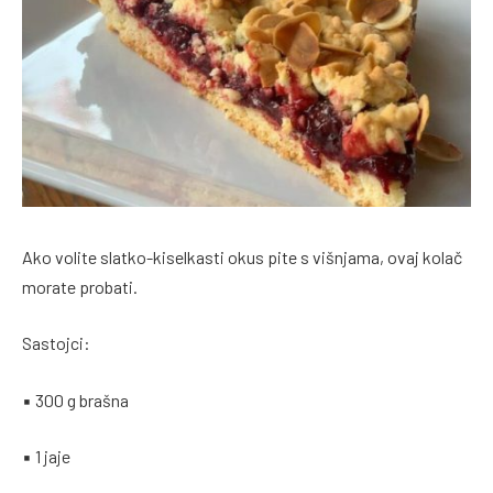
Ako volite slatko-kiselkasti okus pite s višnjama, ovaj kolač
morate probati.
Sastojci:
▪ 300 g brašna
▪ 1 jaje