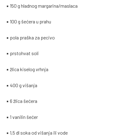
▪ 150 g hladnog margarina/maslaca
▪ 100 g šećera u prahu
▪ pola praška za pecivo
▪ prstohvat soli
▪ žlica kiselog vrhnja
▪ 400 g višanja
▪ 6 žlica šećera
▪ 1 vanilin šećer
▪ 1,5 dl soka od višanja ili vode