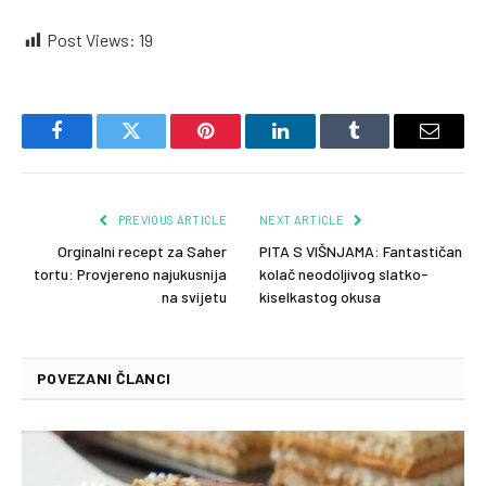
Post Views:
19
Facebook
Twitter
Pinterest
LinkedIn
Tumblr
Email
PREVIOUS ARTICLE
NEXT ARTICLE
Orginalni recept za Saher
PITA S VIŠNJAMA: Fantastičan
tortu: Provjereno najukusnija
kolač neodoljivog slatko-
na svijetu
kiselkastog okusa
POVEZANI ČLANCI