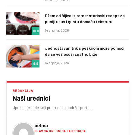
Džem od šljiva iz rerne: starinski recept za
puniji ukus i gustu domaću teksturu
14 srpnja, 2026
10.0
Jednostavan trik s peškirom može pomoći
da se veš osuši znatno brže
14 srpnja, 2026
9.9
REDAKCIJA
Naši urednici
Upoznajte ljude koji pripremaju sadržaj portala.
belma
GLAVNA UREDNICA I AUTORICA