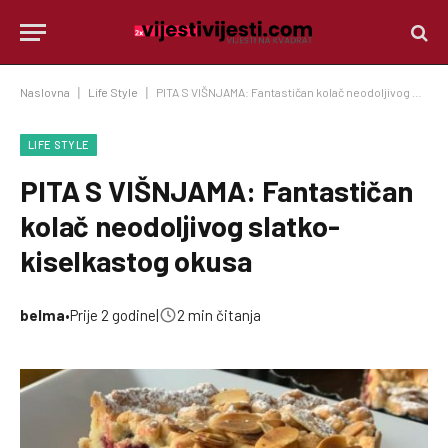
Naslovna
|
Life Style
|
PITA S VIŠNJAMA: Fantastičan kolač neodoljivog slatko-kiselkastog okusa
LIFE STYLE
PITA S VIŠNJAMA: Fantastičan
kolač neodoljivog slatko-
kiselkastog okusa
belma
•
Prije 2 godine
|
2 min čitanja