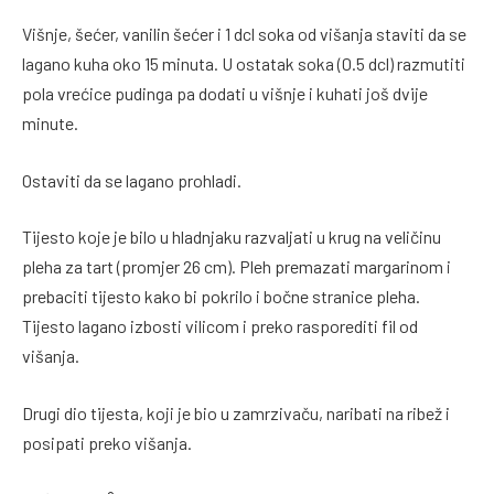
Višnje, šećer, vanilin šećer i 1 dcl soka od višanja staviti da se
lagano kuha oko 15 minuta. U ostatak soka (0.5 dcl) razmutiti
pola vrećice pudinga pa dodati u višnje i kuhati još dvije
minute.
Ostaviti da se lagano prohladi.
Tijesto koje je bilo u hladnjaku razvaljati u krug na veličinu
pleha za tart (promjer 26 cm). Pleh premazati margarinom i
prebaciti tijesto kako bi pokrilo i bočne stranice pleha.
Tijesto lagano izbosti vilicom i preko rasporediti fil od
višanja.
Drugi dio tijesta, koji je bio u zamrzivaču, naribati na ribež i
posipati preko višanja.