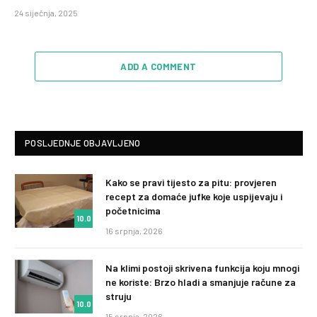
24 siječnja, 2025
ADD A COMMENT
POSLJEDNJE OBJAVLJENO
Kako se pravi tijesto za pitu: provjeren
recept za domaće jufke koje uspijevaju i
početnicima
10.0
16 srpnja, 2026
Na klimi postoji skrivena funkcija koju mnogi
ne koriste: Brzo hladi a smanjuje račune za
struju
10.0
15 srpnja, 2026