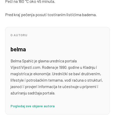
Peći na 160 °C oko 45 minuta.
Pred kraj pečenja posuti tostiranim listićima badema.
O AUTORU
belma
Belma Spahić je glavna urednica portala
VijestiVijesti.com. Rođena je 1990. godine u Kladnju i
magistrica je ekonomije. Urednički se bavi društvenim,
lifestyle i potrošačkim temama, vodi računa o strukturi,
jasnoći i provjeri informacija te učestvuje u pripremi i
ažuriranju sadržaja portala.
Pogledaj sve objave autora