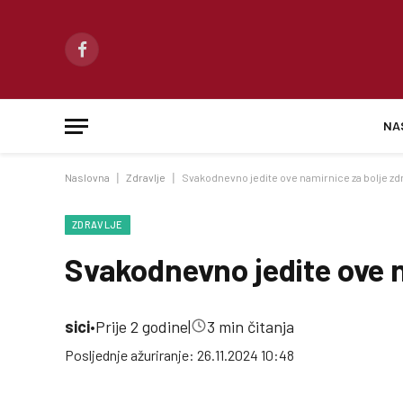
Facebook
NA
Naslovna
|
Zdravlje
|
Svakodnevno jedite ove namirnice za bolje zdr
ZDRAVLJE
Svakodnevno jedite ove n
sici
•
Prije 2 godine
|
3 min čitanja
Posljednje ažuriranje: 26.11.2024 10:48