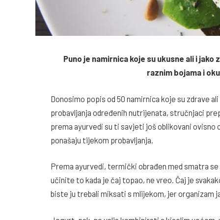
Puno je namirnica koje su ukusne ali i jako z
raznim bojama i okus
Donosimo popis od 50 namirnica koje su zdrave ali i
probavljanja određenih nutrijenata, stručnjaci pr
prema ayurvedi su ti savjeti još oblikovani ovisno
ponašaju tijekom probavljanja.
Prema ayurvedi, termički obrađen med smatra se o
učinite to kada je čaj topao, ne vreo. Čaj je svaka
biste ju trebali miksati s mlijekom, jer organizam 
Jogurt, pak, ne valja kombinirati s kiselim voćem, 