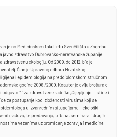
irao je na Medicinskom fakultetu Sveučilišta u Zagrebu,
u za javno zdravstvo Dubrovačko-neretvanske županije
za zdravstvenu ekologiju. Od 2009. do 2012. bio je
ravnatelj. Član je Upravnog odbora Hrvatskog
a Higijena i epidemiologija na preddiplomskom stručnom
kademske godine 2008./2009. Koautor je dviju brošura o
a i odgovori“ i za zdravstvene radnike „Cijepljenje – istine i
ice za postupanje kod izloženosti virusima koji se
 epidemiologa u izvanrednim situacijama – ekološki
tvenih radova, te predavanja, tribina, seminara i drugih
ivnostima vezanima uz promicanje zdravlja i medicine