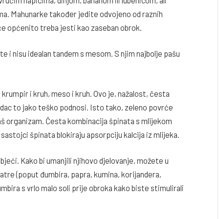
atama. Mahunarke također jedite odvojeno od raznih
oće općenito treba jesti kao zaseban obrok.
e i nisu idealan tandem s mesom. S njim najbolje pašu
 krumpir i kruh, meso i kruh. Ovo je, nažalost, česta
ludac to jako teško podnosi. Isto tako, zeleno povrće
vaš organizam. Česta kombinacija špinata s mlijekom
 sastojci špinata blokiraju apsorpciju kalcija iz mlijeka.
jeći. Kako bi umanjili njihovo djelovanje, možete u
atre (poput đumbira, papra, kumina, korijandera,
bira s vrlo malo soli prije obroka kako biste stimulirali