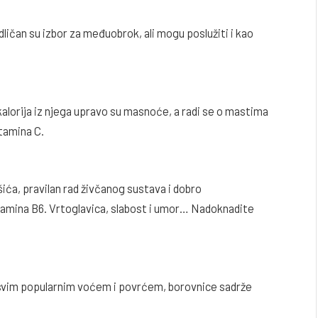
ličan su izbor za međuobrok, ali mogu poslužiti i kao
lorija iz njega upravo su masnoće, a radi se o mastima
itamina C.
išića, pravilan rad živčanog sustava i dobro
itamina B6. Vrtoglavica, slabost i umor… Nadoknadite
 svim popularnim voćem i povrćem, borovnice sadrže