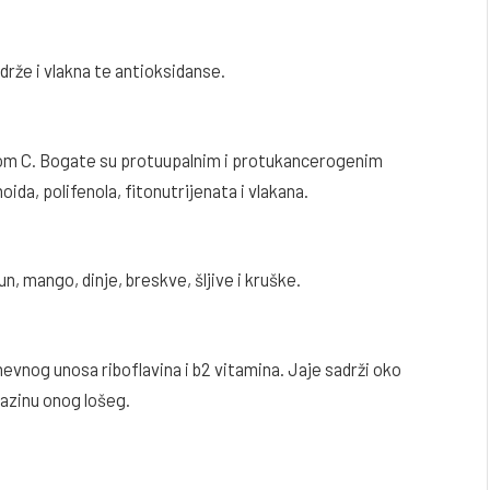
drže i vlakna te antioksidanse.
om C. Bogate su protuupalnim i protukancerogenim
da, polifenola, fitonutrijenata i vlakana.
un, mango, dinje, breskve, šljive i kruške.
evnog unosa riboflavina i b2 vitamina. Jaje sadrži oko
razinu onog lošeg.