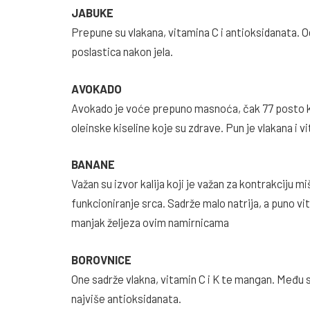
JABUKE
Prepune su vlakana, vitamina C i antioksidanata. Od
poslastica nakon jela.
AVOKADO
Avokado je voće prepuno masnoća, čak 77 posto ka
oleinske kiseline koje su zdrave. Pun je vlakana i v
BANANE
Važan su izvor kalija koji je važan za kontrakciju m
funkcioniranje srca. Sadrže malo natrija, a puno v
manjak željeza ovim namirnicama
BOROVNICE
One sadrže vlakna, vitamin C i K te mangan. Među
najviše antioksidanata.