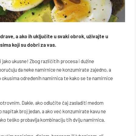
drave, a ako ih uključite u svaki obrok, uživajte u
ima koji su dobri za vas.
 jako ukusne! Zbog različitih procesa i dužine
eporučuju da neke namirnice ne konzumirate zajedno, a
 o okusima određenih namirnica te kako se te namirnice
trovnim. Dakle, ako odlučite čaj zasladiti medom
ko napitak broj jedan, a ako već konzumirate kavu ne
jako teško probavlja kombinaciju tih dviju namirnica.
vrućim napicima, dinjom, bananom ili lubenicom, ali