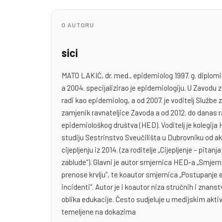
O AUTORU
sici
MATO LAKIĆ, dr. med., epidemiolog 1997. g. diplom
a 2004. specijalizirao je epidemiologiju. U Zavod
radi kao epidemiolog, a od 2007. je voditelj Službe 
zamjenik ravnateljice Zavoda a od 2012. do danas 
epidemiološkog društva (HED). Voditelj je kolegij
studiju Sestrinstvo Sveučilišta u Dubrovniku od a
cijepljenju iz 2014. (za roditelje „Cijepljenje – pitanj
zablude“). Glavni je autor smjernica HED-a „Smjern
prenose krvlju“, te koautor smjernica „Postupanje
incidenti“. Autor je i koautor niza stručnih i znans
oblika edukacije. Često sudjeluje u medijskim akt
temeljene na dokazima