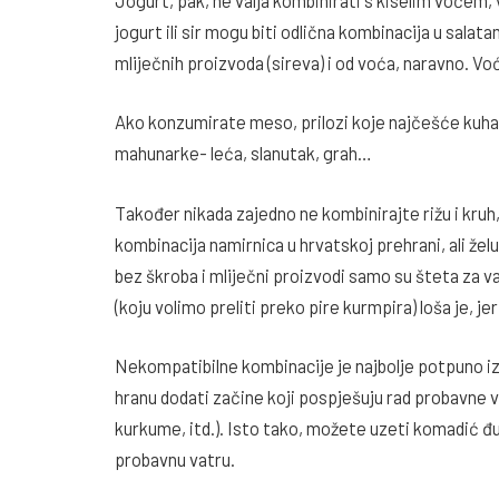
jogurt ili sir mogu biti odlična kombinacija u sal
mliječnih proizvoda (sireva) i od voća, naravno. V
Ako konzumirate meso, prilozi koje najčešće kuhat
mahunarke- leća, slanutak, grah…
Također nikada zajedno ne kombinirajte rižu i kruh,
kombinacija namirnica u hrvatskoj prehrani, ali že
bez škroba i mliječni proizvodi samo su šteta za 
(koju volimo preliti preko pire kurmpira) loša je, jer
Nekompatibilne kombinacije je najbolje potpuno izb
hranu dodati začine koji pospješuju rad probavne v
kurkume, itd.). Isto tako, možete uzeti komadić đum
probavnu vatru.