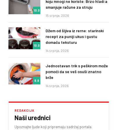
koju mnogi ne koriste: Brzo hladi a
smanjuje račune za struju
10.0
15 srpnja, 2026
Džem od šljiva iz rerne: starinski
recept za puniji ukus i gustu
domaću teksturu
10.0
14 srpnja, 2026
Jednostavan trik s peškirom može
pomoći da se veš osuši znatno
brže
9.9
14 srpnja, 2026
REDAKCIJA
Naši urednici
Upoznajte ljude koji pripremaju sadržaj portala.