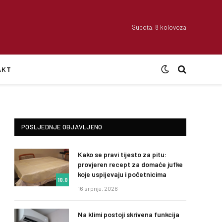
Subota, 8 kolovoza
AKT
POSLJEDNJE OBJAVLJENO
Kako se pravi tijesto za pitu:
provjeren recept za domaće jufke
koje uspijevaju i početnicima
10.0
16 srpnja, 2026
Na klimi postoji skrivena funkcija