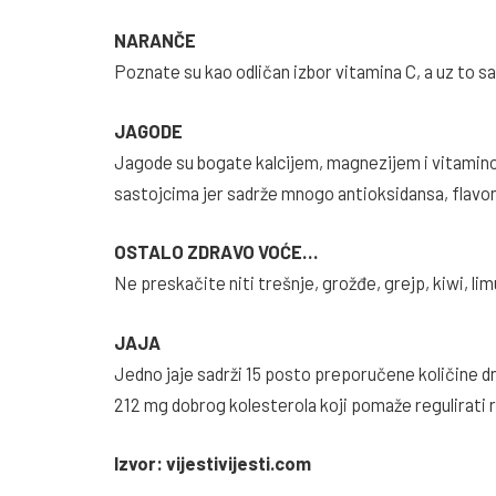
NARANČE
Poznate su kao odličan izbor vitamina C, a uz to sa
JAGODE
Jagode su bogate kalcijem, magnezijem i vitamin
sastojcima jer sadrže mnogo antioksidansa, flavonoi
OSTALO ZDRAVO VOĆE…
Ne preskačite niti trešnje, grožđe, grejp, kiwi, lim
JAJA
Jedno jaje sadrži 15 posto preporučene količine dn
212 mg dobrog kolesterola koji pomaže regulirati 
Izvor: vijestivijesti.com