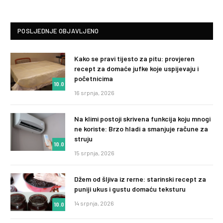
POSLJEDNJE OBJAVLJENO
Kako se pravi tijesto za pitu: provjeren
recept za domaće jufke koje uspijevaju i
početnicima
10.0
16 srpnja, 2026
Na klimi postoji skrivena funkcija koju mnogi
ne koriste: Brzo hladi a smanjuje račune za
struju
10.0
15 srpnja, 2026
Džem od šljiva iz rerne: starinski recept za
puniji ukus i gustu domaću teksturu
14 srpnja, 2026
10.0