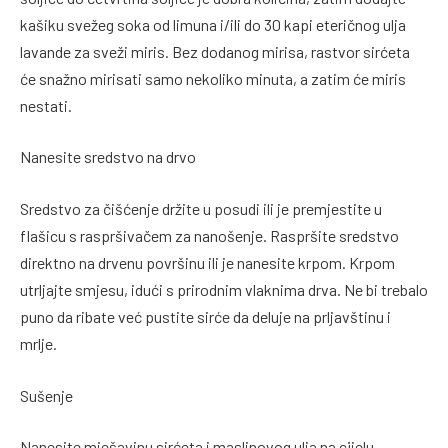
kašiku svežeg soka od limuna i/ili do 30 kapi eteričnog ulja
lavande za sveži miris. Bez dodanog mirisa, rastvor sirćeta
će snažno mirisati samo nekoliko minuta, a zatim će miris
nestati.
Nanesite sredstvo na drvo
Sredstvo za čišćenje držite u posudi ili je premjestite u
flašicu s raspršivačem za nanošenje. Raspršite sredstvo
direktno na drvenu površinu ili je nanesite krpom. Krpom
utrljajte smjesu, idući s prirodnim vlaknima drva. Ne bi trebalo
puno da ribate već pustite sirće da deluje na prljavštinu i
mrlje.
Sušenje
Nanesite mješavinu sirćeta i maslinovog ulja na cijelu