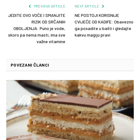
PREVIOUS ARTICLE
NEXT ARTICLE
JEDITE OVO VOĆE I SMANJITE
NE POSTOJI KORISNIJE
RIZIK OD SRČANIH
CVIJEĆE OD KADIFE: Obavezno
OBOLJENJA: Puno je vode,
ga posadite u bašti i gledajte
skoro pa nema masti, ima sve
kakvu magiju pravi
važne vitamine
POVEZANI ČLANCI