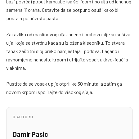
bazi povrća (poput karnaube) sa šoljicom i po ulja od lanenog
semena ili oraha. Ostavite da se potpuno osuši kako bi
postala polučvrsta pasta.
Za razliku od maslinovog ulja, laneno i orahovo ulje su sušiva
ulja, koja se stvrdnu kada su izložena kiseoniku. To stvara
tanak zaštitni sloj preko namještaja i podova. Lagano i
ravnomjerno nanesite krpom i utrljajte vosak u drvo, idući s
vlaknima.
Pustite da se vosak upije otprilike 30 minuta, a zatim ga
novom krpom ispolirajte do visokog sjaja,
O AUTORU
Damir Pasic