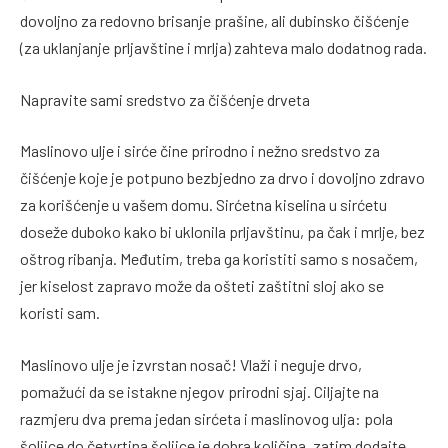
dovoljno za redovno brisanje prašine, ali dubinsko čišćenje
(za uklanjanje prljavštine i mrlja) zahteva malo dodatnog rada.
Napravite sami sredstvo za čišćenje drveta
Maslinovo ulje i sirće čine prirodno i nežno sredstvo za
čišćenje koje je potpuno bezbjedno za drvo i dovoljno zdravo
za korišćenje u vašem domu. Sirćetna kiselina u sirćetu
doseže duboko kako bi uklonila prljavštinu, pa čak i mrlje, bez
oštrog ribanja. Međutim, treba ga koristiti samo s nosačem,
jer kiselost zapravo može da ošteti zaštitni sloj ako se
koristi sam.
Maslinovo ulje je izvrstan nosač! Vlaži i neguje drvo,
pomažući da se istakne njegov prirodni sjaj. Ciljajte na
razmjeru dva prema jedan sirćeta i maslinovog ulja: pola
šoljice do četvrtina šoljice je dobra količina, zatim dodajte