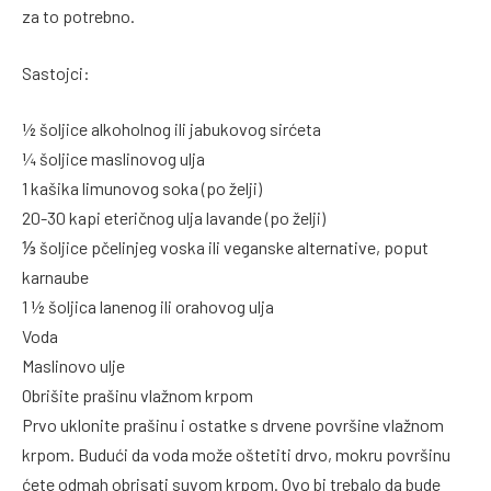
za to potrebno.
Sastojci:
½ šoljice alkoholnog ili jabukovog sirćeta
¼ šoljice maslinovog ulja
1 kašika limunovog soka (po želji)
20-30 kapi eteričnog ulja lavande (po želji)
⅓ šoljice pčelinjeg voska ili veganske alternative, poput
karnaube
1 ½ šoljica lanenog ili orahovog ulja
Voda
Maslinovo ulje
Obrišite prašinu vlažnom krpom
Prvo uklonite prašinu i ostatke s drvene površine vlažnom
krpom. Budući da voda može oštetiti drvo, mokru površinu
ćete odmah obrisati suvom krpom. Ovo bi trebalo da bude