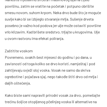
površinu, zatim se vratite na početak i potpuno obrišite
smesu novom, suhom krpom. Neka drvo bude što je moguće
suvlje kako bi se izbjeglo stvaranje mrlja. Sušenje drveta
posebno je važno kod podova jer ulje može ostaviti površine
vrlo klizavim. Kad brišete sredstvo, trljajte u krugovima. Ulje
u ovom rastvoru ima efekat poliranja.
Zaštitite voskom
Povremeno, svakih šest mjeseci do godinu i po dana, u
zavisnosti od toga koliko se drvo koristi, namještaj i pod
zahtijevaju svježi sloj voska. Vosak ne samo da skriva
ogrebotine i pojačava sjaj, nego takođe štiti drvo od mrlja i
daljih oštećenja.
Kako biste sami napravili prirodni vosak za drvo, pomešajte
trećinu šoljice otopljenog pčelinjeg voska ili alternative na