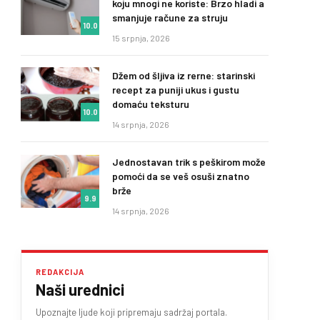
koju mnogi ne koriste: Brzo hladi a
smanjuje račune za struju
10.0
15 srpnja, 2026
Džem od šljiva iz rerne: starinski
recept za puniji ukus i gustu
domaću teksturu
10.0
14 srpnja, 2026
Jednostavan trik s peškirom može
pomoći da se veš osuši znatno
brže
9.9
14 srpnja, 2026
REDAKCIJA
Naši urednici
Upoznajte ljude koji pripremaju sadržaj portala.