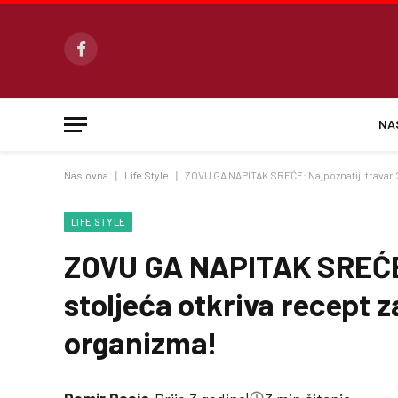
Facebook
NA
Naslovna
|
Life Style
|
ZOVU GA NAPITAK SREĆE: Najpoznatiji travar 20
LIFE STYLE
ZOVU GA NAPITAK SREĆE:
stoljeća otkriva recept z
organizma!