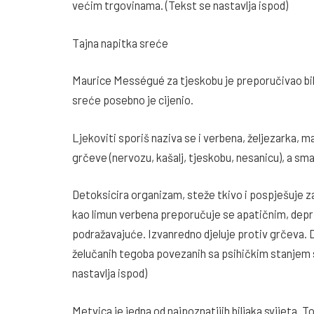
većim trgovinama. (Tekst se nastavlja ispod)
Tajna napitka sreće
Maurice Mességué za tjeskobu je preporučivao biljk
sreće posebno je cijenio.
Ljekoviti sporiš naziva se i verbena, željezarka, m
grčeve (nervozu, kašalj, tjeskobu, nesanicu), a sm
Detoksicira organizam, steže tkivo i pospješuje zac
kao limun verbena preporučuje se apatičnim, depr
podražavajuće. Izvanredno djeluje protiv grčeva. 
želučanih tegoba povezanih sa psihičkim stanjem 
nastavlja ispod)
Metvica je jedna od najpoznatijih biljaka svijeta. To