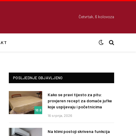
Četvrtak, 6 kolovoza
AKT
POSLJEDNJE OBJAVLJENO
Kako se pravi tijesto za pitu:
provjeren recept za domaće jufke
koje uspijevaju i početnicima
10.0
16 srpnja, 2026
Na klimi postoji skrivena funkcija