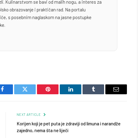
zli. Kulinarstvom se bavi od malih nogu, a interes za
lsko obrazovanje i praktičan rad. Na portalu
odiče, s posebnim naglaskom na jasne postupke
ke.
Facebook
Twitter
Pinterest
LinkedIn
Tumblr
Email
NEXT ARTICLE
Korijen koji je pet puta je zdraviji od limuna i narandže
zajedno, nema šta ne liječi