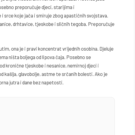
sebno preporučuje djeci, starijima i
 i srce koje jača i smiruje zbog apastičnih svojstava.
esanice, drhtavice, tjeskobe i sličnih tegoba. Preporučuje
tim, ona je i pravi koncentrat vrijednih osobina. Djeluje
ema ništa boljega od lipova čaja. Posebno se
 kronične tjeskobe i nesanice, nemirnoj djeci i
od kašlja, glavobolje, astme te srčanih bolesti. Ako je
rna jutra i dane bez napetosti.