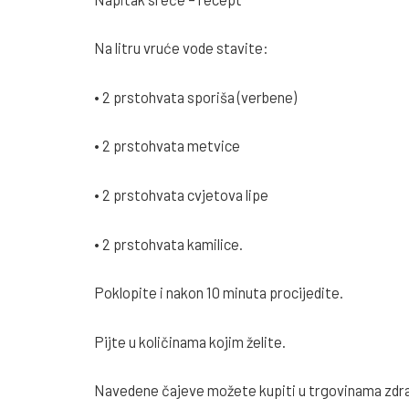
Na litru vruće vode stavite:
• 2 prstohvata sporiša (verbene)
• 2 prstohvata metvice
• 2 prstohvata cvjetova lipe
• 2 prstohvata kamilice.
Poklopite i nakon 10 minuta procijedite.
Pijte u količinama kojim želite.
Navedene čajeve možete kupiti u trgovinama zdrav