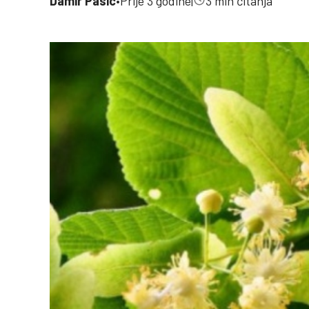
Damir Pasic
•
Prije 3 godine
|
3 min čitanja