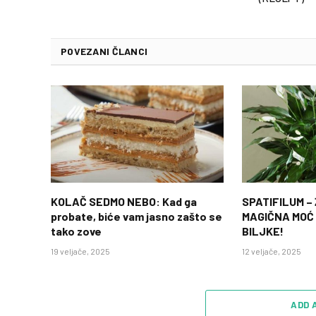
POVEZANI ČLANCI
KOLAČ SEDMO NEBO: Kad ga
SPATIFILUM –
probate, biće vam jasno zašto se
MAGIČNA MOĆ
tako zove
BILJKE!
19 veljače, 2025
12 veljače, 2025
ADD 