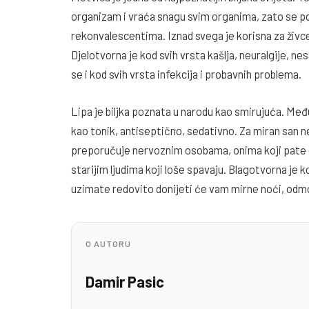
organizam i vraća snagu svim organima, zato se po
rekonvalescentima. Iznad svega je korisna za živce
Djelotvorna je kod svih vrsta kašlja, neuralgije, n
se i kod svih vrsta infekcija i probavnih problema.
Lipa je biljka poznata u narodu kao smirujuća. Među
kao tonik, antiseptično, sedativno. Za miran san n
preporučuje nervoznim osobama, onima koji pate od
starijim ljudima koji loše spavaju. Blagotvorna je k
uzimate redovito donijeti će vam mirne noći, odmo
O AUTORU
Damir Pasic