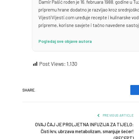
Damir Pašić rođen je 16. februara 1988. godine u Tu
pripremu hrane dodatno je razvijao kroz srednjoško
VijestiVijesti.com uređuje recepte i kulinarske v
pripreme, korisne savjete i tačno navedene sastoj
Pogledaj sve objave autora
Post Views:
1.130
SHARE.
PREVIOUS ARTICLE
OVAJ ČAJ JE PROLJETNA INFUZIJA ZA TIJELO:
Čisti krv, ubrzava metabolizam, smanjuje šećer!
(RECEPT)