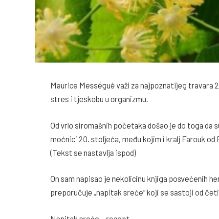
Maurice Mességué važi za najpoznatijeg travara 20 
stres i tjeskobu u organizmu.
Od vrlo siromašnih početaka došao je do toga da su n
moćnici 20. stoljeća, među kojim i kralj Farouk od
(Tekst se nastavlja ispod)
On sam napisao je nekolicinu knjiga posvećenih her
preporučuje „napitak sreće“ koji se sastoji od četi
Napitak sreće – recept