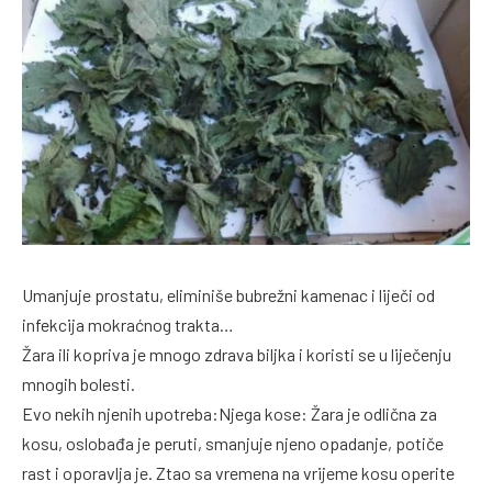
Umanjuje prostatu, eliminiše bubrežni kamenac i liječi od
infekcija mokraćnog trakta…
Žara ili kopriva je mnogo zdrava biljka i koristi se u liječenju
mnogih bolesti.
Evo nekih njenih upotreba:Njega kose: Žara je odlična za
kosu, oslobađa je peruti, smanjuje njeno opadanje, potiče
rast i oporavlja je. Ztao sa vremena na vrijeme kosu operite