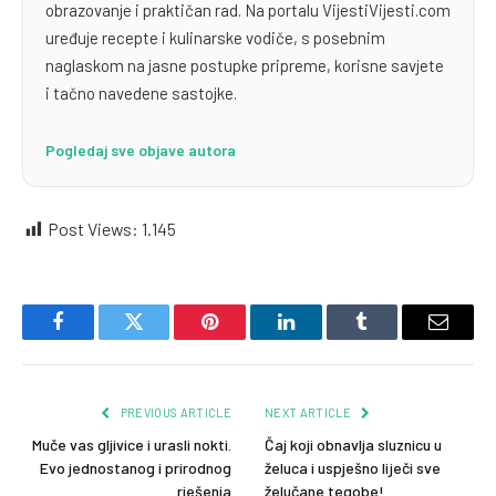
obrazovanje i praktičan rad. Na portalu VijestiVijesti.com
uređuje recepte i kulinarske vodiče, s posebnim
naglaskom na jasne postupke pripreme, korisne savjete
i tačno navedene sastojke.
Pogledaj sve objave autora
Post Views:
1.145
Facebook
Twitter
Pinterest
LinkedIn
Tumblr
Email
PREVIOUS ARTICLE
NEXT ARTICLE
Muče vas gljivice i urasli nokti.
Čaj koji obnavlja sluznicu u
Evo jednostanog i prirodnog
želuca i uspješno liječi sve
rješenja
želučane tegobe!