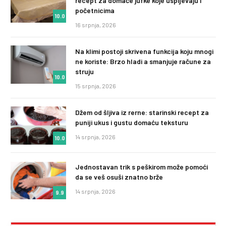
recept za domaće jufke koje uspijevaju i
početnicima
10.0
16 srpnja, 2026
Na klimi postoji skrivena funkcija koju mnogi
ne koriste: Brzo hladi a smanjuje račune za
struju
10.0
15 srpnja, 2026
Džem od šljiva iz rerne: starinski recept za
puniji ukus i gustu domaću teksturu
14 srpnja, 2026
10.0
Jednostavan trik s peškirom može pomoći
da se veš osuši znatno brže
14 srpnja, 2026
9.9