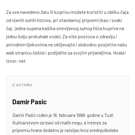
Za sve navedeno žaru ili koprivu možete koristiti u obliku čaja
od njenih suhih listova, pri standarnoj pripremi (kao i svaki
čaj: jedna supena kašika smrvljenog suhog lišća koprive na
jednu šolju prokuhale vode). Za više postova o zdravlju i
prirodnim lijekovima ne oklijevajte i slobodno posjetite našu
web stranicu češće i podijelite sa svojim prijateljima. Hvala!
Izvor: net
O AUTORU
Damir Pasic
Damir Pašić rođen je 16. februara 1988. godine u Tuzli.
Kulinarstvom se bavi od malih nogu, a interes za
pripremu hrane dodatno je razvijao kroz srednjoškolsko