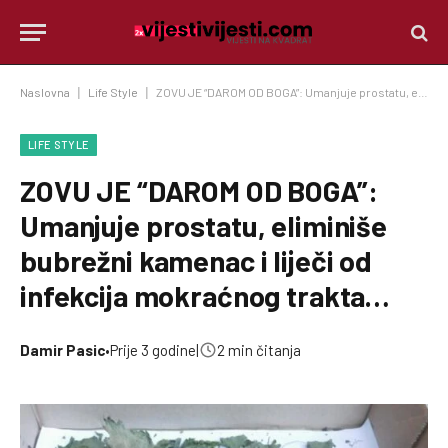
Naslovna
|
Life Style
|
ZOVU JE “DAROM OD BOGA”: Umanjuje prostatu, eliminiše bubrežni kamenac i liječi od infekcija mokraćnog trakta…
LIFE STYLE
ZOVU JE “DAROM OD BOGA”:
Umanjuje prostatu, eliminiše
bubrežni kamenac i liječi od
infekcija mokraćnog trakta…
Damir Pasic
•
Prije 3 godine
|
2 min čitanja