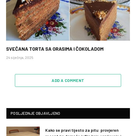
SVEČANA TORTA SA ORASIMA I ČOKOLADOM
24 siječnja, 2025
ADD A COMMENT
POSLJEDNJE OBJAVLJENO
Kako se pravi tijesto za pitu: provjeren