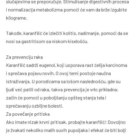
slučajevima se preporučuje. Stimulisanje digestivnih procesa
i normalizacija metabolizma pomoći će vam da brže izgubite
kilograme.
Takođe, karanfilić će izlečiti kolitis, nadimanje, pomoći da se
nosi sa gastritisom sa niskom kiselošću.
Za prevenciju raka
Karanfilić sadrži eugenol, koji usporava rast ćelija karcinoma
i sprečava pojavu novih. O ovoj temi postoje naučna
istraživanja. U porodicama sa lošom naslednošću, gde su
ljudi već patili od raka, takva prevencija je vrlo prikladna:
začin će pomoći u poboljšanju opšteg stanja tela i
sprečavanju ozbiljne bolesti.
Za povećanje pritiska
Ako imate nizak krvni pritisak, probajte karanfilić! Dovoljno
je žvakati nekoliko malih suvih pupoljaka i efekat će biti bolji