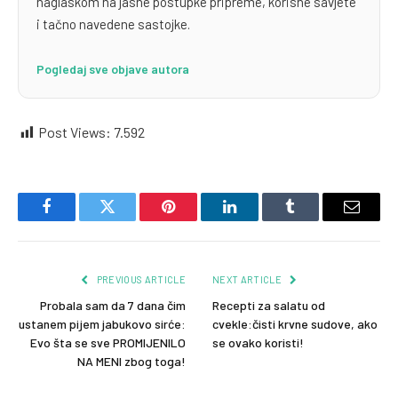
naglaskom na jasne postupke pripreme, korisne savjete
i tačno navedene sastojke.
Pogledaj sve objave autora
Post Views:
7.592
Facebook
Twitter
Pinterest
LinkedIn
Tumblr
Email
PREVIOUS ARTICLE
NEXT ARTICLE
Probala sam da 7 dana čim
Recepti za salatu od
ustanem pijem jabukovo sirće:
cvekle:čisti krvne sudove, ako
Evo šta se sve PROMIJENILO
se ovako koristi!
NA MENI zbog toga!