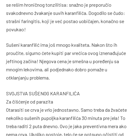
se rešim hroničnog tonzilitisa: snažno je preporučio
svakodnevno žvakanje suvih karanfilića. Dogodilo se čudo:
strašni faringitis, koji je već postao uobičajen, konačno se
povukao!
Sušeni karanfilić ima još mnogo kvaliteta. Nakon što ih
proučite, sigurno ćete kupiti par vrećica ovog iznenađujuće
jeftinog začina! Njegova cena je smešna u poređenju sa
mnogim lekovima, ali podjednako dobro pomaže u
otklanjanju problema.
SVOJSTVA SUŠENOG KARANFILIĆA
Za čišćenje od parazita
Otarasiti se crva je vrlo jednostavno. Samo treba da žvaćete
nekoliko sušenih pupoljka karanfilića 30 minuta pre jela! To
treba raditi 2 puta dnevno. Ovo je jaka preventivna mera ako
nema crva. Ukoliko postoje, telo će se potpuno očistiti od