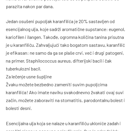
parazita nakon par dana.
Jedan osušeni pupoljak karanfilića je 20% sastavljen od
esencijalnog ulja, koje sadrži aromatične supstance: eugenol,
kariofilen i ilangen. Takođe, ogromna količina tanina prisutna
je u karanfiliću. Zahvaljujući tako bogatom sastavu, karanfilić
je efikasan: ne samo da ga se plaše crvi, već i drugi patogeni,
na primer, Staphilococcus aureus, difterijski bacil i čak
tuberkulozni bacil.
Za lečenje usne šupljine
Žvaku možete bezbedno zameniti suvim pupoljcima
karanfilića! Ako imate naviku svakodnevno žvakati ovaj suvi
začin, možete zaboraviti na stomatitis, parodontalnu bolest i
bolesti desni.
Esencijalna ulja koja se nalaze u karanfiliću ukloniće zadah i