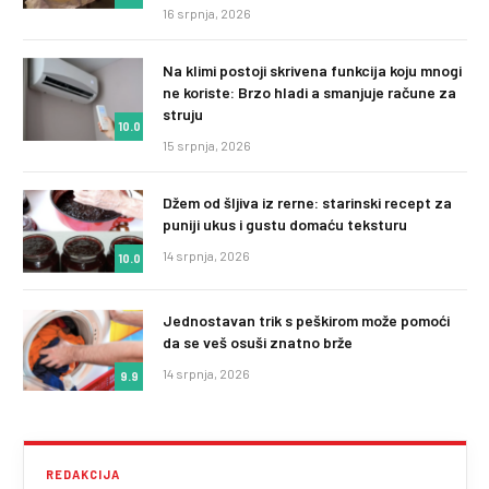
16 srpnja, 2026
Na klimi postoji skrivena funkcija koju mnogi
ne koriste: Brzo hladi a smanjuje račune za
struju
10.0
15 srpnja, 2026
Džem od šljiva iz rerne: starinski recept za
puniji ukus i gustu domaću teksturu
14 srpnja, 2026
10.0
Jednostavan trik s peškirom može pomoći
da se veš osuši znatno brže
14 srpnja, 2026
9.9
REDAKCIJA