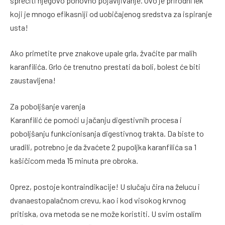
sprečiti njegovo ponovno pojavljivanje. Ovo je prirodni lek
koji je mnogo efikasniji od uobičajenog sredstva za ispiranje
usta!
Ako primetite prve znakove upale grla, žvaćite par malih
karanfilića. Grlo će trenutno prestati da boli, bolest će biti
zaustavljena!
Za poboljšanje varenja
Karanfilić će pomoći u jačanju digestivnih procesa i
poboljšanju funkcionisanja digestivnog trakta. Da biste to
uradili, potrebno je da žvaćete 2 pupoljka karanfilića sa 1
kašičicom meda 15 minuta pre obroka.
Oprez, postoje kontraindikacije! U slučaju čira na želucu i
dvanaestopalačnom crevu, kao i kod visokog krvnog
pritiska, ova metoda se ne može koristiti. U svim ostalim