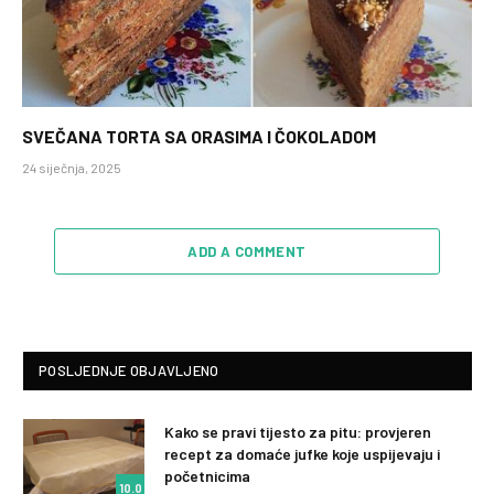
SVEČANA TORTA SA ORASIMA I ČOKOLADOM
24 siječnja, 2025
ADD A COMMENT
POSLJEDNJE OBJAVLJENO
Kako se pravi tijesto za pitu: provjeren
recept za domaće jufke koje uspijevaju i
početnicima
10.0