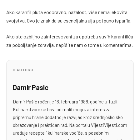
Ako karanfil pluta vodoravno, nažalost, više nema lekovita
svojstva. Ovo je znak da su esencijalna ulja potpuno isparila.
Ako ste ozbiljno zainteresovani za upotrebu suvih karanfilića
za poboljšanje zdravlja, napišite nam o tome u komentarima.
O AUTORU
Damir Pasic
Damir Pašić rođen je 16. februara 1988. godine u Tuzli.
Kulinarstvom se bavi od malih nogu, a interes za
pripremu hrane dodatno je razvijao kroz srednjoškolsko
obrazovanje i praktičan rad. Na portalu VijestiVijesti.com
uređuje recepte i kulinarske vodiče, s posebnim