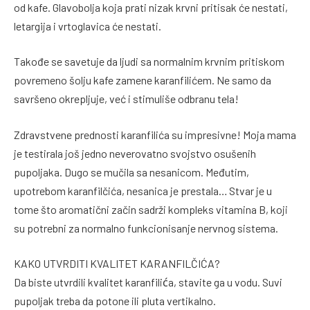
od kafe. Glavobolja koja prati nizak krvni pritisak će nestati,
letargija i vrtoglavica će nestati.
Takođe se savetuje da ljudi sa normalnim krvnim pritiskom
povremeno šolju kafe zamene karanfilićem. Ne samo da
savršeno okrepljuje, već i stimuliše odbranu tela!
Zdravstvene prednosti karanfilića su impresivne! Moja mama
je testirala još jedno neverovatno svojstvo osušenih
pupoljaka. Dugo se mučila sa nesanicom. Međutim,
upotrebom karanfilčića, nesanica je prestala… Stvar je u
tome što aromatični začin sadrži kompleks vitamina B, koji
su potrebni za normalno funkcionisanje nervnog sistema.
KAKO UTVRDITI KVALITET KARANFILČIĆA?
Da biste utvrdili kvalitet karanfilića, stavite ga u vodu. Suvi
pupoljak treba da potone ili pluta vertikalno.