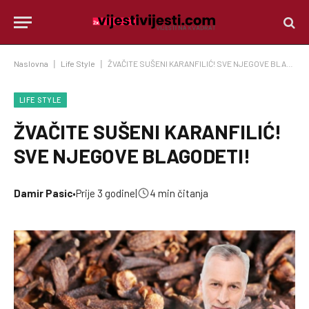
Naslovna
|
Life Style
|
ŽVAČITE SUŠENI KARANFILIĆ! SVE NJEGOVE BLAGODETI!
LIFE STYLE
ŽVAČITE SUŠENI KARANFILIĆ!
SVE NJEGOVE BLAGODETI!
Damir Pasic
•
Prije 3 godine
|
4 min čitanja