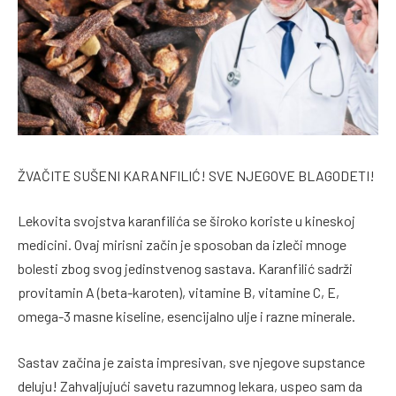
ŽVAČITE SUŠENI KARANFILIĆ! SVE NJEGOVE BLAGODETI!
Lekovita svojstva karanfilića se široko koriste u kineskoj
medicini. Ovaj mirisni začin je sposoban da izleči mnoge
bolesti zbog svog jedinstvenog sastava. Karanfilić sadrži
provitamin A (beta-karoten), vitamine B, vitamine C, E,
omega-3 masne kiseline, esencijalno ulje i razne minerale.
Sastav začina je zaista impresivan, sve njegove supstance
deluju! Zahvaljujući savetu razumnog lekara, uspeo sam da