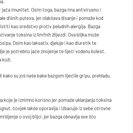
ma.
er jača imunitet. Osim toga, bazga ima antivirusno i
ale dišnih puteva, jer olakšava disanje i pomaže kod
istiti kao sredstvo protiv peludnih alergija. Bazga
čivanje toksina iz limfnih žlijezdi. Ova biljka može
sipa. Osim kao laksativ, djeluje i kao diuretik te
dje je potrebno jače znojenje te liječi vodenu bolest.
 koži.
 kako su još naše bake bazgom liječile gripu, prehladu,
ja koje je iznimno korisno jer pomaže uklanjanju toksina
ognut, čovjek lakše oporavlja i izbacuje iz sebe otrovne
šljenje o ovoj biljci, jer bazga obnavlja sve što