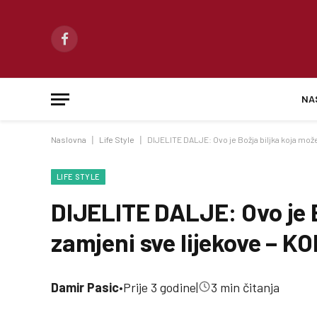
Facebook
NA
Naslovna
|
Life Style
|
DIJELITE DALJE: Ovo je Božja biljka koja mož
LIFE STYLE
DIJELITE DALJE: Ovo je B
zamjeni sve lijekove – K
Damir Pasic
•
Prije 3 godine
|
3 min čitanja