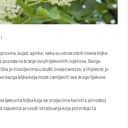
i!
ptovina, bujad, aptika; neka su od narodnih imena biljke
as pozvala na branje svojih ljekovitih cvjetova. Bazga
a. Ona je tisućljećima u službi čovječanstva, a Hipokrat ju
avo bazga biljka koja može zamijeniti sve druge lijekove
 ljekovita biljka koja se stoljećima koristi u prirodnoj
 zajednica provodi istraživanja koja potvrđuju ta