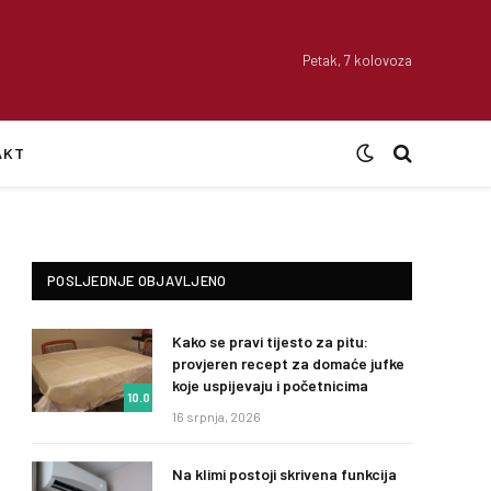
Petak, 7 kolovoza
AKT
POSLJEDNJE OBJAVLJENO
Kako se pravi tijesto za pitu:
provjeren recept za domaće jufke
koje uspijevaju i početnicima
10.0
16 srpnja, 2026
Na klimi postoji skrivena funkcija