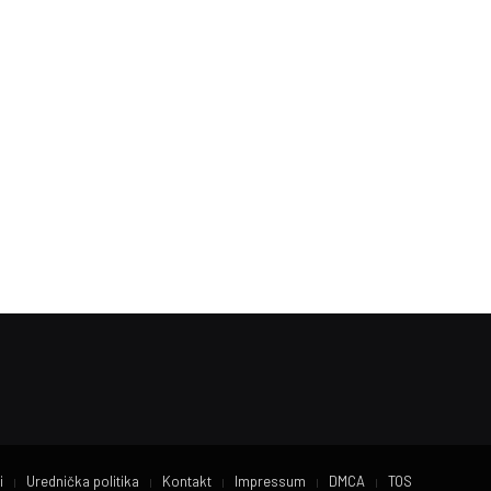
i
Urednička politika
Kontakt
Impressum
DMCA
TOS