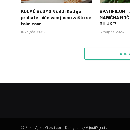
KOLAČ SEDMO NEBO: Kad ga
SPATIFILUM –
probate, biće vam jasno zašto se
MAGIČNA MOĆ
tako zove
BILJKE!
19 veljače, 2025
12 veljače, 2025
ADD 
© 2026 VijestiVijesti.com. Designed by
VijestiVijesti
.