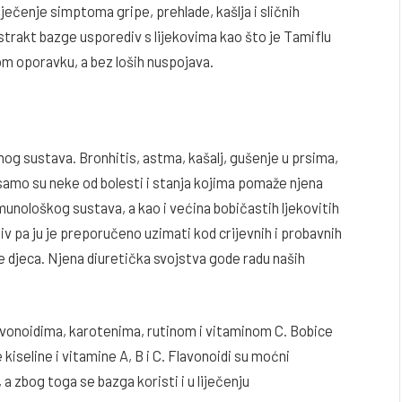
iječenje simptoma gripe, prehlade, kašlja i sličnih
kstrakt bazge usporediv s lijekovima kao što je Tamiflu
om oporavku, a bez loših nuspojava.
g sustava. Bronhitis, astma, kašalj, gušenje u prsima,
… samo su neke od bolesti i stanja kojima pomaže njena
e imunološkog sustava, a kao i većina bobičastih ljekovitih
ativ pa ju je preporučeno uzimati kod crijevnih i probavnih
 djeca. Njena diuretička svojstva gode radu naših
lavonoidima, karotenima, rutinom i vitaminom C. Bobice
kiseline i vitamine A, B i C. Flavonoidi su moćni
a zbog toga se bazga koristi i u liječenju