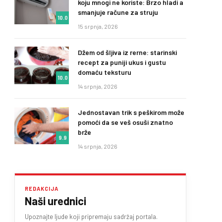
koju mnogi ne koriste: Brzo hladi a
smanjuje račune za struju
10.0
15 srpnja, 2026
Džem od šljiva iz rerne: starinski
recept za puniji ukus i gustu
domaću teksturu
10.0
14 srpnja, 2026
Jednostavan trik s peškirom može
pomoći da se veš osuši znatno
brže
9.9
14 srpnja, 2026
REDAKCIJA
Naši urednici
Upoznajte ljude koji pripremaju sadržaj portala.