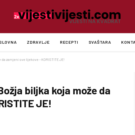
SLOVNA
ZDRAVLJE
RECEPTI
SVAŠTARA
KONT
e da zamjeni sve lijekove – KORISTITE JE!
ožja biljka koja može da
ORISTITE JE!