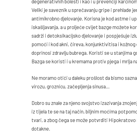
degenerativnih bolesti i kao i u prevenciji karcino
Veliki je saveznik u sprečavanju gripe i prehlade j
antimikrobno djelovanje. Korisna je kod astme i up
iskašljavanja, a u proljeće cvijet bazge možete kor
sadrži i detoksikacijsko djelovanje i pospješuje izlu
pomoći i kod akni, čireva, konjunktivitisa i kožnog o
doprinosi zdravlju bubrega. Koristi se u stanjima g
Bazga se koristi i u kremama protiv pjega i mrlja na
Ne moramo otići u daleku prošlost da bismo saznali
virozu, groznicu, začepljenja sinusa…
Dobro su znale za njeno svojstvo izazivanja znojen
iz tijela te se na taj način, biljnim moćima potpom
tvari, a zbog čega se može potvrditi Hipokratovo mi
dotakne.