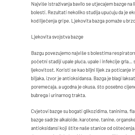
Najviše istraživanja bavilo se utjecajem bazge na l
bolesti. Rezultati nekoliko studija upućuju da je e
kod liječenja gripe. Ljekovita bazga pomaže u brz
Ljekovita svojstva bazge
Bazgu povezujemo najviše s bolestima respiratorno
početni stadiji upale pluća, upale i infekcije grla
ljekovitost. Koristi se kao biljni lijek za poticanj
biljaka, izvor je antioksidansa. Bazga je blagi laks
poremećaja, a ugodna je okusa, što posebno cijene
bubrega i urinarnog trakta.
Cvjetovi bazge su bogati glikozidima, taninima, f
bazge sadrže alkaloide, karotene, tanine, organske 
antioksidansi koji štite naše stanice od oštećenja, 