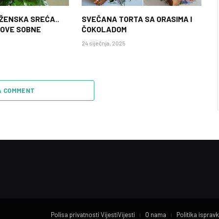
 ŽENSKA SREĆA..
SVEČANA TORTA SA ORASIMA I
 OVE SOBNE
ČOKOLADOM
24 siječnja, 2025
A COMMENT
Polisa privatnosti VijestiVijesti
O nama
Politika ispravk