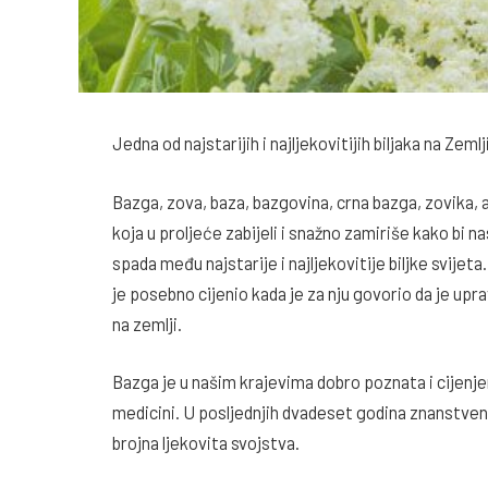
Jedna od najstarijih i najljekovitijih biljaka na Zemlj
Bazga, zova, baza, bazgovina, crna bazga, zovika, a
koja u proljeće zabijeli i snažno zamiriše kako bi n
spada među najstarije i najljekovitije biljke svijet
je posebno cijenio kada je za nju govorio da je upr
na zemlji.
Bazga je u našim krajevima dobro poznata i cijenjena
medicini. U posljednjih dvadeset godina znanstvena
brojna ljekovita svojstva.